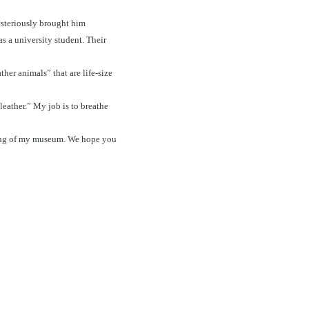
ysteriously brought him
s a university student. Their
ther animals” that are life-size
leather.” My job is to breathe
ening of my museum. We hope you