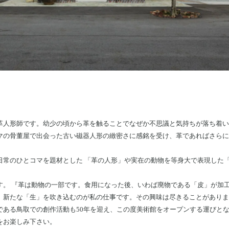
革人形師です。幼少の頃から革を触ることでなぜか不思議と気持ちが落ち着い
マの骨董屋で出会った古い磁器人形の緻密さに感銘を受け、革であればさらに
日常のひとコマを題材とした 「革の人形」や実在の動物を等身大で表現した
す。 『革は動物の一部です。食用になった後、いわば廃物である「皮」が加
、新たな「生」を吹き込むのが私の仕事です。その興味は尽きることがありま
である鳥取での創作活動も50年を迎え、この度美術館をオープンする運びと
をお楽しみ下さい。