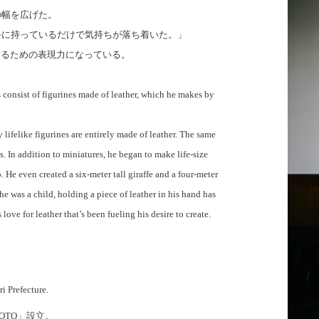
の幅を広げた。
手に持っているだけで気持ちが落ち着いた。」
するための表現力になっている。
 consist of figurines made of leather, which he makes by
 lifelike figurines are entirely made of leather. The same
s. In addition to miniatures, he began to make life-size
 He even created a six-meter tall giraffe and a four-meter
he was a child, holding a piece of leather in his hand has
 love for leather that’s been fueling his desire to create.
。
i Prefecture.
OTO」設立。