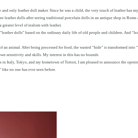
 and only leather doll maker. Since he was a child, the very touch of leather has m
 leather dolls after seeing traditional porcelain dolls in an antique shop in Rome a
 greater level of realism with leather.
“leather dolls” based on the ordinary daily life of old people and children. And “lea
of an animal. After being processed for food, the wasted “hide” is transformed into “
wn sensitivity and skills. My interest in this has no bounds.
uits in Italy, Tokyo, and my hometown of Tottori, I am pleased to announce the op
,” like no one has ever seen before.