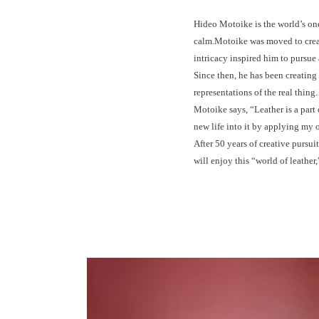
Hideo Motoike is the world’s one
calm.Motoike was moved to create
intricacy inspired him to pursue a
Since then, he has been creating 
representations of the real thing.
Motoike says, “Leather is a part 
new life into it by applying my o
After 50 years of creative purs
will enjoy this “world of leather