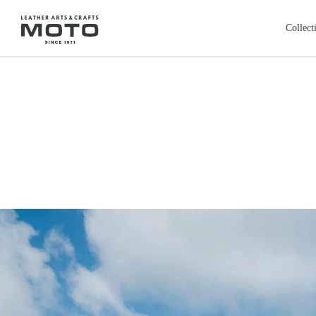
ス
キ
Collect
ッ
プ
全商品
新商品
し
ALL ITEMS
NEW ARRIVALS
て
カードケース
コインケ
コ
CARD CASE
COIN CASE
ン
ロングウォレット
バッグ
本池美術館
レ
鳥取・米子
テ
LONG WALLET
BAGS
ン
レザージャケット
クロージ
ツ
LEATHER JACKET
CLOTHING
に
フェザートップ
チェーン
移
FEATHER TOP
CHAIN & PARTS
動
リング
ウォレッ
す
RING
WALLET CHAIN
る