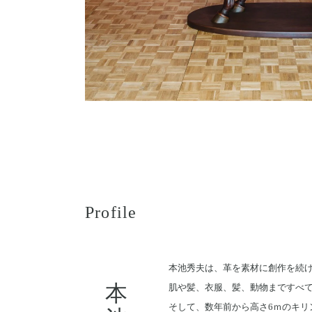
Profile
本池秀夫は、革を素材に創作を続
肌や髪、衣服、髪、動物まですべ
そして、数年前から高さ6ｍのキリ