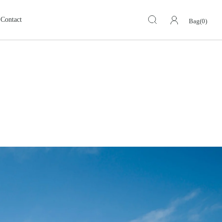
Contact
Bag(0)
キーケース・キーホルダー
KEY CASE・ KEY HOLDER
ォレット
ミドルウォレット
MIDDLE WALLET
ア
モトスタイルストア
革小物その他
岡山
スグッズ
イーグルトップ
EAGLE TOP
ップ
バングル ・ブレスレット
BANGLE BRACELET
ング
ランドセル
SCHOOL BAG