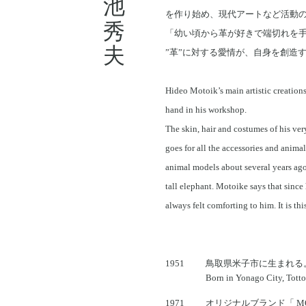
本池秀夫
を作り始め、現代アートなど活動
「幼い頃から革が好きで端切れを
”革”に対する愛情が、自身を創造
Hideo Motoik’s main artistic creations
hand in his workshop.
The skin, hair and costumes of his very
goes for all the accessories and animal
animal models about several years ago.
tall elephant. Motoike says that since 
always felt comforting to him. It is this
1951
鳥取県米子市に生まれる
Born in Yonago City, Tottor
1971
オリジナルブランド「 M