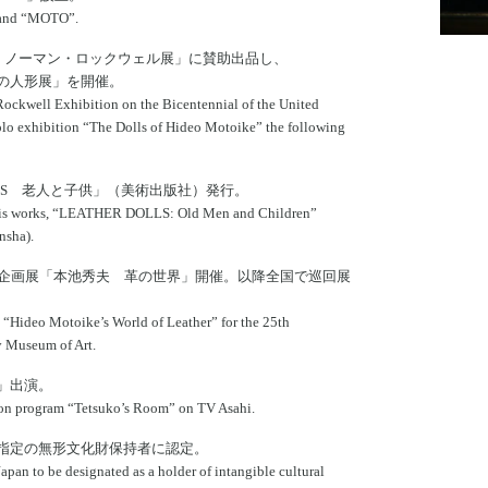
brand “MOTO”.
祭 ノーマン・ロックウェル展」に賛助出品し、
の人形展」を開催。
ockwell Exhibition on the Bicentennial of the United
 solo exhibition “The Dolls of Hideo Motoike” the following
OLLS 老人と子供」（美術出版社）発行。
f his works, “LEATHER DOLLS: Old Men and Children”
nsha).
別企画展「本池秀夫 革の世界」開催。以降全国で巡回展
n “Hideo Motoike’s World of Leather” for the 25th
ty Museum of Art.
」出演。
ion program “Tetsuko’s Room” on TV Asahi.
指定の無形文化財保持者に認定。
Japan to be designated as a holder of intangible cultural