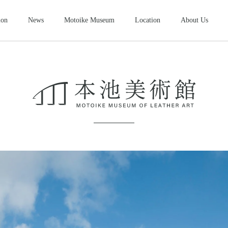
ion
News
Motoike Museum
Location
About Us
シューズ
2026NEW
SHOES
ース
コンパクトウォレット
ショートウ
COMPACT WALLET
SHORT WALLET
キャップ・ハット
グローブ
ザー&シルバーモト
モトスタイルスト
モトイケギャラリー
東京・北青山
鳥取・米子
東京・南青山
CAP・HAT
GROVE
ング
時計
メンテナン
WATCH
MAINTENANCE GOOD
＆パーツ
ビーズ
チャームト
BEADS
CHARM TOP
トチェーン
ブローチ
マリッジリ
BROOCH
MARRIAGE RING