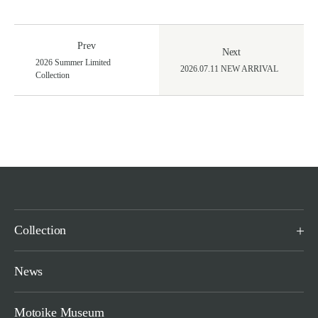
Motoike Museum
Prev
Location
Next
2026 Summer Limited
2026.07.11 NEW ARRIVAL
Collection
About Us
Contact
Instagram
ログイン
Collection
カート
ショッピングガイド
News
特定商取引法に基づく表記
プライバシーポリシー
Motoike Museum