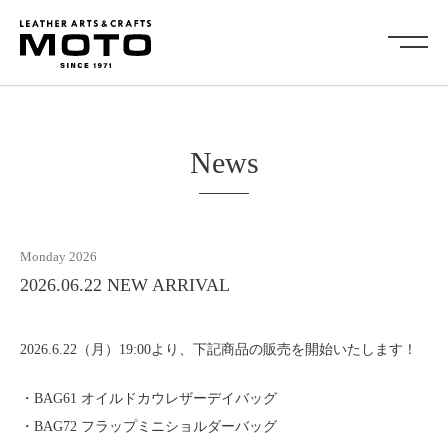
ス
キ
ッ
プ
し
Collection
て
全商品
新商品
コ
News
ALL ITEMS
NEW ARRIVALS
ン
シューズ
2026NEW
テ
SHOES
ン
キーケース・キーホルダ
カードケース
ツ
ー
Monday 2026
CARD CASE
KEY CASE・ KEY HOLDER
に
コインケース
コンパクトウォレット
2026.06.22 NEW ARRIVAL
移
COIN CASE
COMPACT WALLET
動
ショートウォレット
ミドルウォレット
す
SHORT WALLET
MIDDLE WALLET
2026.6.22（月）19:00より、下記商品の販売を開始いたします！
る
ロングウォレット
バッグ
LONG WALLET
BAGS
・BAG61 オイルドカウレザーデイバッグ
キャップ・ハット
グローブ
・BAG72 フラップミニショルダーバッグ
CAP・HAT
GROVE