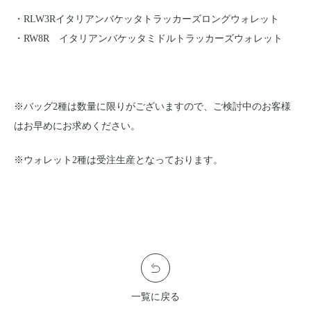
レザージャケット
革小物その他
・RLW3Rイタリアンバケッタトラッカーズロングウォレット
LEATHER JACKET
クロージング
時計
・RW8R イタリアンバケッタミドルトラッカーズウォレット
CLOTHING
WATCH
メンテナンスグッズ
イーグルトップ
MAINTENANCE GOOD
EAGLE TOP
フェザートップ
チェーン＆パーツ
※バッグ2種は数量に限りがございますので、ご検討中のお客様
FEATHER TOP
CHAIN & PARTS
はお早めにお求めください。
ビーズ
チャームトップ
BEADS
CHARM TOP
バングル ・ブレスレット
リング
※ウォレット2種は受注生産となっております。
BANGLE BRACELET
RING
ウォレットチェーン
ブローチ
WALLET CHAIN
BROOCH
マリッジリング
ランドセル
MARRIAGE RING
SCHOOL BAG
News
一覧に戻る