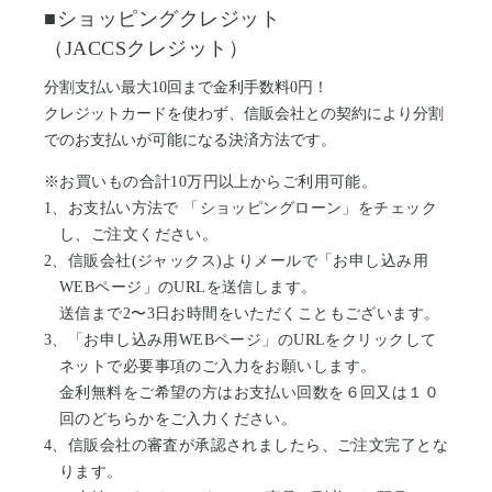
Motoike Museum
■ショッピングクレジット
（JACCSクレジット）
Location
分割支払い最大10回まで金利手数料0円！
クレジットカードを使わず、信販会社との契約により分割
でのお支払いが可能になる決済方法です。
About Us
※お買いもの合計10万円以上からご利用可能。
Contact
1、お支払い方法で 「ショッピングローン」をチェック
し、ご注文ください。
2、信販会社(ジャックス)よりメールで「お申し込み用
Instagram
WEBページ」のURLを送信します。
送信まで2〜3日お時間をいただくこともございます。
ログイン
3、「お申し込み用WEBページ」のURLをクリックして
ネットで必要事項のご入力をお願いします。
カート
金利無料をご希望の方はお支払い回数を６回又は１０
ショッピングガイド
回のどちらかをご入力ください。
特定商取引法に基づく表記
4、信販会社の審査が承認されましたら、ご注文完了とな
プライバシーポリシー
ります。