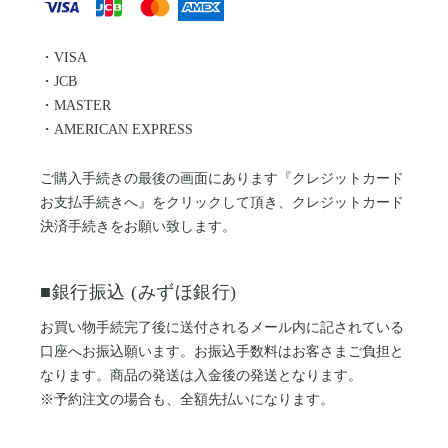
レザージャケット
革小物その他
LEATHER JACKET
クロージング
時計
・VISA
CLOTHING
WATCH
・JCB
メンテナンスグッズ
イーグルトップ
・MASTER
MAINTENANCE GOOD
EAGLE TOP
・AMERICAN EXPRESS
フェザートップ
チェーン＆パーツ
FEATHER TOP
CHAIN & PARTS
ご購入手続きの最後の画面にあります『クレジットカード
ビーズ
チャームトップ
お支払手続きへ』をクリックして頂き、クレジットカード
BEADS
CHARM TOP
決済手続きをお願い致します。
バングル ・ブレスレット
リング
BANGLE BRACELET
RING
ウォレットチェーン
ブローチ
■銀行振込 (みずほ銀行)
WALLET CHAIN
BROOCH
マリッジリング
ランドセル
お買い物手続完了後に送付されるメール内に記されている
MARRIAGE RING
SCHOOL BAG
口座へお振込願います。お振込手数料はお客さまご負担と
なります。商品の発送は入金後の発送となります。
※予約注文の場合も、全額先払いになります。
News