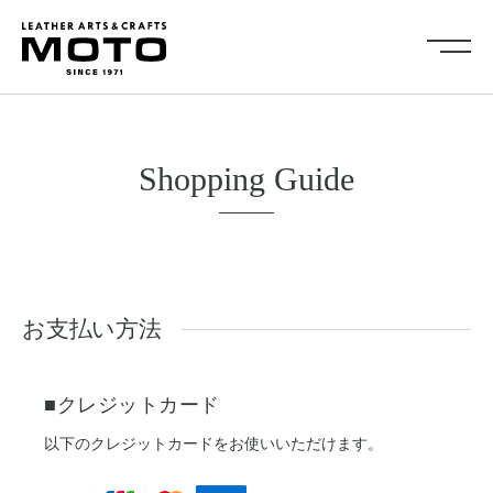
ス
キ
ッ
プ
し
Collection
て
全商品
新商品
コ
Shopping Guide
ALL ITEMS
NEW ARRIVALS
ン
シューズ
2026NEW
テ
SHOES
ン
キーケース・キーホルダ
カードケース
ツ
ー
CARD CASE
KEY CASE・ KEY HOLDER
に
コインケース
コンパクトウォレット
お支払い方法
移
COIN CASE
COMPACT WALLET
動
ショートウォレット
ミドルウォレット
す
SHORT WALLET
MIDDLE WALLET
■クレジットカード
る
ロングウォレット
バッグ
LONG WALLET
BAGS
以下のクレジットカードをお使いいただけます。
キャップ・ハット
グローブ
CAP・HAT
GROVE