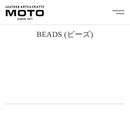
ス
Collection
BEADS (ビーズ)
キ
全商品
新商品
ッ
ALL ITEMS
NEW ARRIVALS
プ
シューズ
2026NEW
し
SHOES
て
キーケース・キーホルダ
カードケース
ー
コ
CARD CASE
KEY CASE・ KEY HOLDER
ン
コインケース
コンパクトウォレット
テ
COIN CASE
COMPACT WALLET
ン
ショートウォレット
ミドルウォレット
SHORT WALLET
MIDDLE WALLET
ツ
ロングウォレット
バッグ
に
LONG WALLET
BAGS
移
キャップ・ハット
グローブ
動
CAP・HAT
GROVE
す