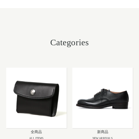
レザージャケット
革小物その他
る
LEATHER JACKET
クロージング
時計
CLOTHING
WATCH
メンテナンスグッズ
イーグルトップ
MAINTENANCE GOOD
EAGLE TOP
Categories
フェザートップ
チェーン＆パーツ
FEATHER TOP
CHAIN & PARTS
ビーズ
チャームトップ
BEADS
CHARM TOP
バングル ・ブレスレット
リング
BANGLE BRACELET
RING
ウォレットチェーン
ブローチ
WALLET CHAIN
BROOCH
マリッジリング
ランドセル
MARRIAGE RING
SCHOOL BAG
News
全商品
新商品
ALL ITEMS
NEW ARRIVALS