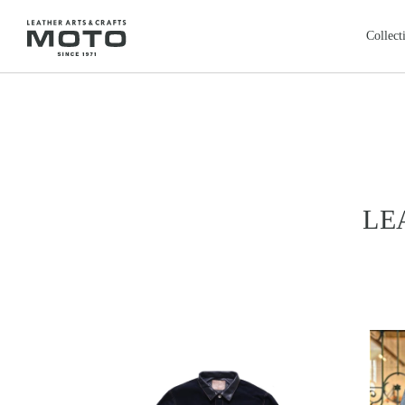
Collect
全商品
新商品
ALL ITEMS
NEW ARRIVALS
カードケース
コインケ
CARD CASE
COIN CASE
ロングウォレット
バッグ
本池美術館
レ
鳥取・米子
LONG WALLET
BAGS
ス
レザージャケット
クロージ
LE
LEATHER JACKET
CLOTHING
キ
ッ
フェザートップ
チェーン
FEATHER TOP
CHAIN & PARTS
プ
し
リング
ウォレッ
RING
WALLET CHAIN
て
コ
ン
テ
ン