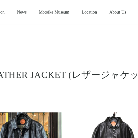
ion
News
Motoike Museum
Location
About Us
シューズ
2026NEW
SHOES
ース
コンパクトウォレット
ショートウ
COMPACT WALLET
SHORT WALLET
キャップ・ハット
グローブ
ザー&シルバーモト
モトスタイルスト
モトイケギャラリー
東京・北青山
鳥取・米子
東京・南青山
CAP・HAT
GROVE
ング
時計
メンテナン
ATHER JACKET (レザージャケ
WATCH
MAINTENANCE GOOD
＆パーツ
ビーズ
チャームト
BEADS
CHARM TOP
トチェーン
ブローチ
マリッジリ
BROOCH
MARRIAGE RING