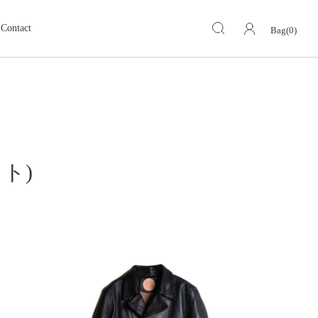
Contact
Bag(0)
キーケース・キーホルダー
KEY CASE・ KEY HOLDER
ォレット
ミドルウォレット
MIDDLE WALLET
ア
モトスタイルストア
革小物その他
岡山
スグッズ
イーグルトップ
ット)
EAGLE TOP
ップ
バングル ・ブレスレット
BANGLE BRACELET
ング
ランドセル
SCHOOL BAG