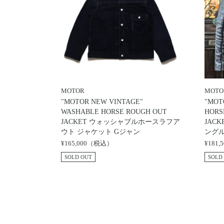
ツ
に
移
動
す
る
MOTOR
MOTO
"MOTOR NEW VINTAGE"
"MOT
WASHABLE HORSE ROUGH OUT
HORS
JACKET ウォッシャブルホースラフア
JAC
ウト ジャケット Gジャン
ング
¥165,000（税込）
¥181
SOLD OUT
SOLD