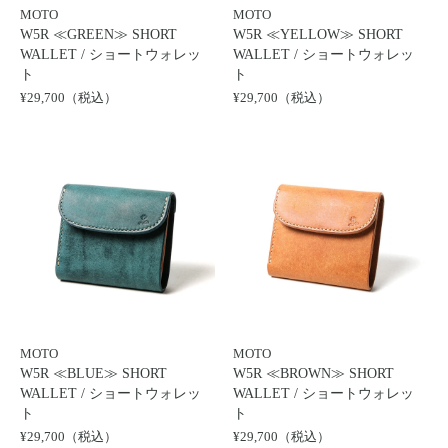
レザージャケット
革小物その他
MOTO
MOTO
る
LEATHER JACKET
W5R ≪GREEN≫ SHORT
W5R ≪YELLOW≫ SHORT
クロージング
時計
WALLET / ショートウォレッ
WALLET / ショートウォレッ
ト
ト
CLOTHING
WATCH
¥29,700（税込）
¥29,700（税込）
メンテナンスグッズ
イーグルトップ
MAINTENANCE GOOD
EAGLE TOP
フェザートップ
チェーン＆パーツ
FEATHER TOP
CHAIN & PARTS
ビーズ
チャームトップ
BEADS
CHARM TOP
バングル ・ブレスレット
リング
BANGLE BRACELET
RING
ウォレットチェーン
ブローチ
WALLET CHAIN
BROOCH
マリッジリング
ランドセル
MARRIAGE RING
SCHOOL BAG
MOTO
MOTO
W5R ≪BLUE≫ SHORT
W5R ≪BROWN≫ SHORT
WALLET / ショートウォレッ
WALLET / ショートウォレッ
News
ト
ト
¥29,700（税込）
¥29,700（税込）