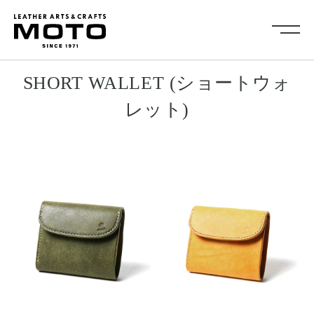
ス
Collection
SHORT WALLET (ショートウォ
キ
レット)
全商品
新商品
ッ
ALL ITEMS
NEW ARRIVALS
プ
シューズ
2026NEW
し
SHOES
て
キーケース・キーホルダ
カードケース
ー
コ
CARD CASE
KEY CASE・ KEY HOLDER
ン
コインケース
コンパクトウォレット
テ
COIN CASE
COMPACT WALLET
ン
ショートウォレット
ミドルウォレット
SHORT WALLET
MIDDLE WALLET
ツ
ロングウォレット
バッグ
に
LONG WALLET
BAGS
移
キャップ・ハット
グローブ
動
CAP・HAT
GROVE
す