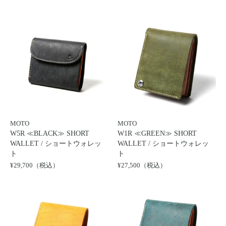
Motoike Museum
Location
About Us
Contact
MOTO
MOTO
Instagram
W5R ≪BLACK≫ SHORT
W1R ≪GREEN≫ SHORT
WALLET / ショートウォレッ
WALLET / ショートウォレッ
ログイン
ト
ト
¥29,700（税込）
¥27,500（税込）
カート
ショッピングガイド
特定商取引法に基づく表記
プライバシーポリシー