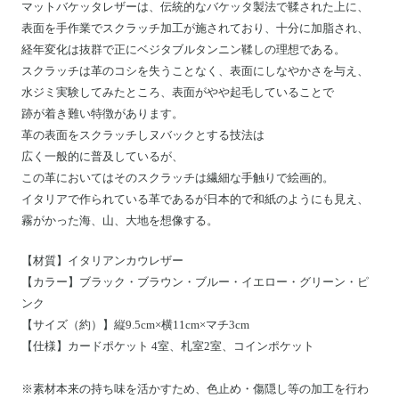
マットバケッタレザーは、
伝統的なバケッタ製法で鞣された上に、
表面を手作業でスクラッチ加工が施されており、十分に加脂され、
経年変化は抜群で正にベジタブルタンニン鞣しの理想である。
スクラッチは革のコシを失うことなく、表面にしなやかさを与え、
水ジミ実験してみたところ、表面がやや起毛していることで
跡が着き難い特徴があります。
革の表面をスクラッチしヌバックとする技法は
広く一般的に普及しているが、
この革においてはそのスクラッチは繊細な手触りで絵画的。
イタリアで作られている革であるが日本的で和紙のようにも見え、
霧がかった海、山、大地を想像する。
【材質】イタリアンカウレザー
【カラー】ブラック・ブラウン・ブルー・イエロー・グリーン・ピ
ンク
【サイズ（約）】縦9.5cm×横11cm×マチ3cm
【仕様】
カードポケット 4室、札室2室、コインポケット
※素材本来の持ち味を活かすため、色止め・傷隠し等の加工を行わ