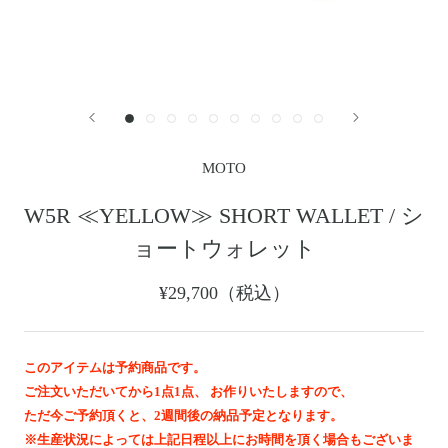
レザージャケット
革小物その他
LEATHER JACKET
クロージング
時計
CLOTHING
WATCH
メンテナンスグッズ
イーグルトップ
MAINTENANCE GOOD
EAGLE TOP
フェザートップ
チェーン＆パーツ
FEATHER TOP
CHAIN & PARTS
MOTO
ビーズ
チャームトップ
BEADS
CHARM TOP
W5R ≪YELLOW≫ SHORT WALLET / シ
バングル ・ブレスレット
リング
ョートウォレット
BANGLE BRACELET
RING
ウォレットチェーン
ブローチ
¥29,700（税込）
WALLET CHAIN
BROOCH
マリッジリング
ランドセル
MARRIAGE RING
SCHOOL BAG
このアイテムは予約商品です。
ご注文いただいてから1点1点、 お作りいたしますので、
News
ただ今ご予約頂くと、2週間後の納品予定となります。
※生産状況によっては上記日程以上にお時間を頂く場合もございま