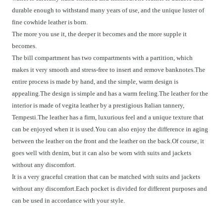
durable enough to withstand many years of use, and the unique luster of
fine cowhide leather is born.
The more you use it, the deeper it becomes and the more supple it
becomes.
The bill compartment has two compartments with a partition, which
makes it very smooth and stress-free to insert and remove banknotes.The
entire process is made by hand, and the simple, warm design is
appealing.The design is simple and has a warm feeling.The leather for the
interior is made of vegita leather by a prestigious Italian tannery,
Tempesti.The leather has a firm, luxurious feel and a unique texture that
can be enjoyed when it is used.You can also enjoy the difference in aging
between the leather on the front and the leather on the back.Of course, it
goes well with denim, but it can also be worn with suits and jackets
without any discomfort.
It is a very graceful creation that can be matched with suits and jackets
without any discomfort.Each pocket is divided for different purposes and
can be used in accordance with your style.