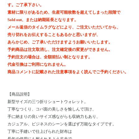
Motoike Museum
す。ご了承下さい。
素材に限りがあるため、生産可能枚数を超えてしまった段階で
Sold out、または納期延長となります。
Location
メール返信のタイムラグなどにより、ご注文いただいてから、
売り切れをお伝えすることもあるかと思いますが、
About Us
あらかじめ、ご了承いただけますようお願いいたします。
予約商品は注文取消し、注文確定後の変更ができません。
予約注文の場合は、全額前払い制となります。
Contact
代金引換はご利用になれません。
商品コメントに記載された注意事項をよく読んでご予約ください。
Instagram
ログイン
【
商品説明
】
新型サイズの三つ折りショートウォレット。
カート
丁寧なつくり、コバ面の美しさを愉しんで頂け、
ショッピングガイド
手に納まりの良いサイズ感ながらも収納力もあり、
特定商取引法に基づく表記
カジュアル、ビジネスのシーンを選ばず万能なタイプです。
丁寧に手縫いで仕上げられた財布は
プライバシーポリシー
長年の使用にも耐えれるよう丈夫で、