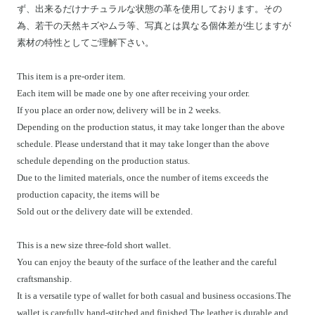
ず、出来るだけナチュラルな状態の革を使用しております。その
為、若干の天然キズやムラ等、写真とは異なる個体差が生じますが
素材の特性としてご理解下さい。
This item is a pre-order item.
Each item will be made one by one after receiving your order.
If you place an order now, delivery will be in 2 weeks.
Depending on the production status, it may take longer than the above
schedule. Please understand that it may take longer than the above
schedule depending on the production status.
Due to the limited materials, once the number of items exceeds the
production capacity, the items will be
Sold out or the delivery date will be extended.
This is a new size three-fold short wallet.
You can enjoy the beauty of the surface of the leather and the careful
craftsmanship.
It is a versatile type of wallet for both casual and business occasions.The
wallet is carefully hand-stitched and finished.The leather is durable and