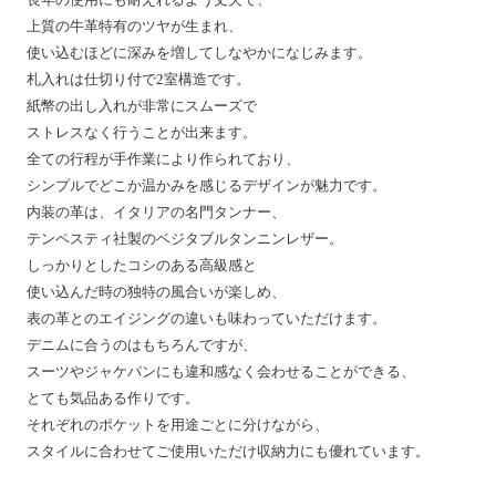
上質の牛革特有のツヤが生まれ、
使い込むほどに深みを増してしなやかになじみます。
札入れは仕切り付で2室構造です。
紙幣の出し入れが非常にスムーズで
ストレスなく行うことが出来ます。
全ての行程が手作業により作られており、
シンプルでどこか温かみを感じるデザインが魅力です。
内装の革は、イタリアの名門タンナー、
テンペスティ社製のベジタブルタンニンレザー。
しっかりとしたコシのある高級感と
使い込んだ時の独特の風合いが楽しめ、
表の革とのエイジングの違いも味わっていただけます。
デニムに合うのはもちろんですが、
スーツやジャケパンにも違和感なく会わせることができる、
とても気品ある作りです。
それぞれのポケットを用途ごとに分けながら、
スタイルに合わせてご使用いただけ収納力にも優れています。