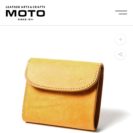
ス
キ
ッ
プ
し
Collection
て
全商品
新商品
コ
ALL ITEMS
NEW ARRIVALS
ン
シューズ
2026NEW
テ
SHOES
ン
キーケース・キーホルダ
カードケース
ツ
ー
CARD CASE
KEY CASE・ KEY HOLDER
に
コインケース
コンパクトウォレット
移
COIN CASE
COMPACT WALLET
動
ショートウォレット
ミドルウォレット
す
SHORT WALLET
MIDDLE WALLET
る
ロングウォレット
バッグ
LONG WALLET
BAGS
キャップ・ハット
グローブ
CAP・HAT
GROVE