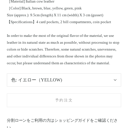
［Material] Italian cow leather
［Color] Black, brown, blue, yellow, green, pink
Size (approx.): 9.5cm (length) X 11 cm (width) X 3 cm (gusset)
【Specifications】4 card pockets, 2 bill compartments, coin pocket
In order to make the most of the original flavor of the material, we use
leather in its natural state as much as possible, without processing to stop
colors or hide scratches. Therefore, some natural scratches, unevenness,
and other individual differences from those shown in the photos may
occur, but please understand them as characteristics of the material.
色:
イエロー（YELLOW)
予約注文
分割ローンをご利用の方はショッピングガイドを
ご確認くださ
い