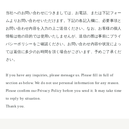
レザージャケット
革小物その他
LEATHER JACKET
当社へのお問い合わせにつきましては、お電話、または下記フォー
クロージング
時計
ムよりお問い合わせいただけます。下記の各記入欄に、必要事項と
CLOTHING
WATCH
メンテナンスグッズ
イーグルトップ
お問い合わせ内容を入力の上ご送信ください。なお、お客様の個人
MAINTENANCE GOOD
EAGLE TOP
情報は他の目的では使用いたしませんが、送信の際は事前にプライ
フェザートップ
チェーン＆パーツ
バシーポリシーをご確認ください。お問い合わせ内容や状況によっ
FEATHER TOP
CHAIN & PARTS
ては返信に多少のお時間を頂く場合がございます、予めご了承くだ
ビーズ
チャームトップ
さい。
BEADS
CHARM TOP
バングル ・ブレスレット
リング
BANGLE BRACELET
RING
If you have any inquiries, please message us. Please fill in full of
ウォレットチェーン
ブローチ
section as below. We do not use personal information for any reason.
WALLET CHAIN
BROOCH
Please confirm our Privacy Policy before you send it. It may take time
マリッジリング
ランドセル
MARRIAGE RING
SCHOOL BAG
to reply by situation.
Thank you.
News