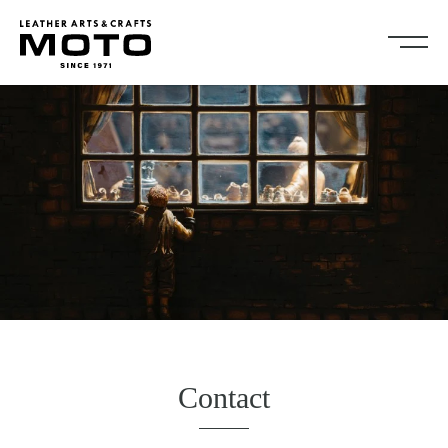
ス
キ
ッ
プ
し
Collection
て
全商品
新商品
コ
ALL ITEMS
NEW ARRIVALS
ン
シューズ
2026NEW
テ
SHOES
ン
キーケース・キーホルダ
カードケース
ツ
ー
CARD CASE
KEY CASE・ KEY HOLDER
に
コインケース
コンパクトウォレット
移
COIN CASE
COMPACT WALLET
動
ショートウォレット
ミドルウォレット
す
SHORT WALLET
MIDDLE WALLET
る
ロングウォレット
バッグ
Contact
LONG WALLET
BAGS
キャップ・ハット
グローブ
CAP・HAT
GROVE