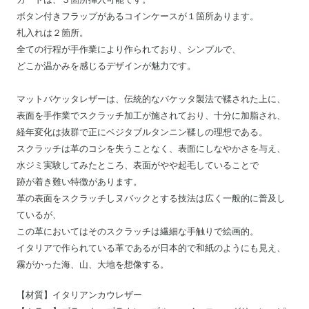
ボタン付きフラップがあるコインケースが１箇所あります。
札入れは２箇所。
全ての行程が手作業により作られており、シンプルで、
どこか温かみを感じるデザインが魅力です。
マットバケッタレザーは、
伝統的なバケッタ製法で鞣された上に、
表面を手作業でスクラッチ加工が施されており、十分に加脂され、
経年変化は抜群で正にベジタブルタンニン鞣しの理想である。
スクラッチは革のコシを失うことなく、表面にしなやかさを与え、
水ジミ実験してみたところ、表面がやや起毛していることで
跡が着き難い特徴があります。
革の表面をスクラッチしヌバックとする技法は広く一般的に普及し
ているが、
この革においてはそのスクラッチは繊細な手触りで絵画的。
イタリアで作られている革であるが日本的で和紙のようにも見え、
霧がかった海、山、大地を想像する。
【材質】イタリアンカウレザー