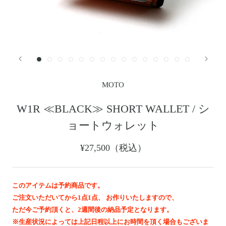
レザージャケット
革小物その他
LEATHER JACKET
クロージング
時計
CLOTHING
WATCH
メンテナンスグッズ
イーグルトップ
MAINTENANCE GOOD
EAGLE TOP
フェザートップ
チェーン＆パーツ
FEATHER TOP
CHAIN & PARTS
MOTO
ビーズ
チャームトップ
BEADS
CHARM TOP
W1R ≪BLACK≫ SHORT WALLET / シ
バングル ・ブレスレット
リング
ョートウォレット
BANGLE BRACELET
RING
ウォレットチェーン
ブローチ
¥27,500（税込）
WALLET CHAIN
BROOCH
マリッジリング
ランドセル
MARRIAGE RING
SCHOOL BAG
このアイテムは予約商品です。
ご注文いただいてから1点1点、 お作りいたしますので、
News
ただ今ご予約頂くと、2週間後の納品予定となります。
※生産状況によっては上記日程以上にお時間を頂く場合もございま