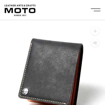
ス
キ
ッ
プ
し
Collection
て
全商品
新商品
コ
ALL ITEMS
NEW ARRIVALS
ン
シューズ
2026NEW
テ
SHOES
ン
キーケース・キーホルダ
カードケース
ツ
ー
CARD CASE
KEY CASE・ KEY HOLDER
に
コインケース
コンパクトウォレット
移
COIN CASE
COMPACT WALLET
動
ショートウォレット
ミドルウォレット
す
SHORT WALLET
MIDDLE WALLET
る
ロングウォレット
バッグ
LONG WALLET
BAGS
キャップ・ハット
グローブ
CAP・HAT
GROVE