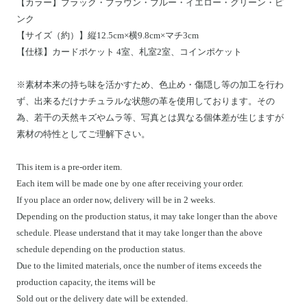
【カラー】ブラック・ブラウン・ブルー・イエロー・グリーン・ピ
ンク
【サイズ（約）】縦12
.5
cm×横9
.8
cm×マチ3cm
【仕様】
カードポケット 4室、札室2室、コインポケット
※素材本来の持ち味を活かすため、色止め・傷隠し等の加工を行わ
ず、出来るだけナチュラルな状態の革を使用しております。その
為、若干の天然キズやムラ等、写真とは異なる個体差が生じますが
素材の特性としてご理解下さい。
This item is a pre-order item.
Each item will be made one by one after receiving your order.
If you place an order now, delivery will be in 2 weeks.
Depending on the production status, it may take longer than the above
schedule. Please understand that it may take longer than the above
schedule depending on the production status.
Due to the limited materials, once the number of items exceeds the
production capacity, the items will be
Sold out or the delivery date will be extended.