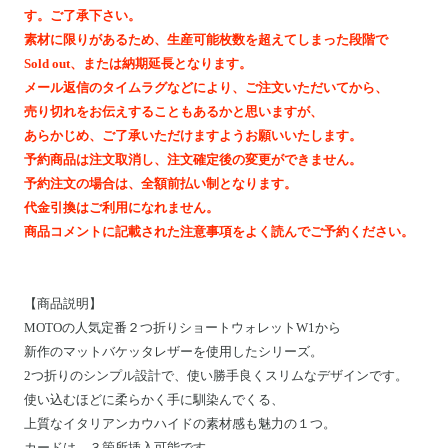
Motoike Museum
す。ご了承下さい。
素材に限りがあるため、生産可能枚数を超えてしまった段階で
Sold out、または納期延長となります。
Location
メール返信のタイムラグなどにより、ご注文いただいてから、
売り切れをお伝えすることもあるかと思いますが、
About Us
あらかじめ、ご了承いただけますようお願いいたします。
予約商品は注文取消し、注文確定後の変更ができません。
予約注文の場合は、全額前払い制となります。
Contact
代金引換はご利用になれません。
商品コメントに記載された注意事項をよく読んでご予約ください。
Instagram
【
商品説明
】
ログイン
MOTOの人気定番２つ折りショートウォレットW1から
カート
新作のマットバケッタレザーを使用したシリーズ。
ショッピングガイド
2つ折りのシンプル設計で、使い勝手良くスリムなデザインです。
特定商取引法に基づく表記
使い込むほどに柔らかく手に馴染んでくる、
上質なイタリアンカウハイドの素材感も魅力の１つ。
プライバシーポリシー
カードは、３箇所挿入可能です。