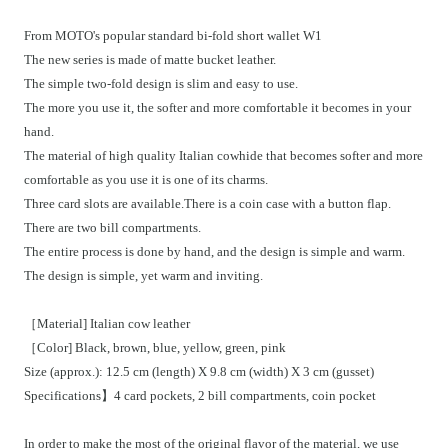
From MOTO's popular standard bi-fold short wallet W1
The new series is made of matte bucket leather.
The simple two-fold design is slim and easy to use.
The more you use it, the softer and more comfortable it becomes in your
hand.
The material of high quality Italian cowhide that becomes softer and more
comfortable as you use it is one of its charms.
Three card slots are available.There is a coin case with a button flap.
There are two bill compartments.
The entire process is done by hand, and the design is simple and warm.
The design is simple, yet warm and inviting.
［Material] Italian cow leather
［Color] Black, brown, blue, yellow, green, pink
Size (approx.): 12.5 cm (length) X 9.8 cm (width) X 3 cm (gusset)
Specifications】4 card pockets, 2 bill compartments, coin pocket
In order to make the most of the original flavor of the material, we use