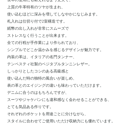
上質の牛革特有のツヤが生まれ、
使い込むほどに深みを増してしなやかになじみます。
札入れは仕切り付で2室構造です。
紙幣の出し入れが非常にスムーズで
ストレスなく行うことが出来ます。
全ての行程が手作業により作られており、
シンプルでどこか温かみを感じるデザインが魅力です。
内装の革は、イタリアの名門タンナー、
テンペスティ社製のベジタブルタンニンレザー。
しっかりとしたコシのある高級感と
使い込んだ時の独特の風合いが楽しめ、
表の革とのエイジングの違いも味わっていただけます。
デニムに合うのはもちろんですが、
スーツやジャケパンにも違和感なく会わせることができる、
とても気品ある作りです。
それぞれのポケットを用途ごとに分けながら、
スタイルに合わせてご使用いただけ収納力にも優れています。