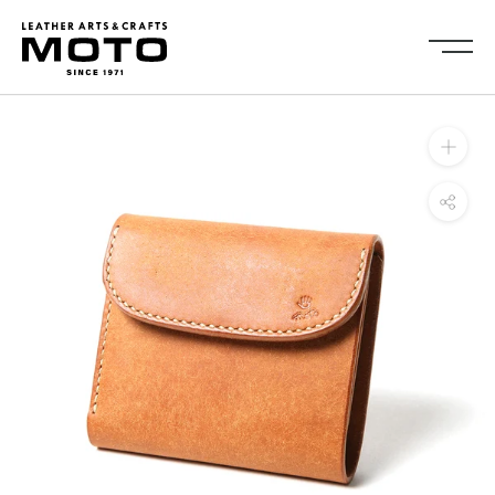
ス
キ
ッ
プ
し
Collection
て
全商品
新商品
コ
ALL ITEMS
NEW ARRIVALS
ン
シューズ
2026NEW
テ
SHOES
ン
キーケース・キーホルダ
カードケース
ツ
ー
CARD CASE
KEY CASE・ KEY HOLDER
に
コインケース
コンパクトウォレット
移
COIN CASE
COMPACT WALLET
動
ショートウォレット
ミドルウォレット
す
SHORT WALLET
MIDDLE WALLET
る
ロングウォレット
バッグ
LONG WALLET
BAGS
キャップ・ハット
グローブ
CAP・HAT
GROVE