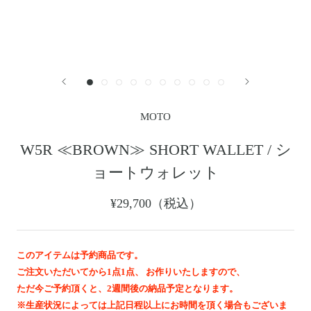
レザージャケット
革小物その他
LEATHER JACKET
クロージング
時計
CLOTHING
WATCH
メンテナンスグッズ
イーグルトップ
MAINTENANCE GOOD
EAGLE TOP
フェザートップ
チェーン＆パーツ
FEATHER TOP
CHAIN & PARTS
MOTO
ビーズ
チャームトップ
BEADS
CHARM TOP
W5R ≪BROWN≫ SHORT WALLET / シ
バングル ・ブレスレット
リング
ョートウォレット
BANGLE BRACELET
RING
ウォレットチェーン
ブローチ
¥29,700（税込）
WALLET CHAIN
BROOCH
マリッジリング
ランドセル
MARRIAGE RING
SCHOOL BAG
このアイテムは予約商品です。
ご注文いただいてから1点1点、 お作りいたしますので、
News
ただ今ご予約頂くと、2週間後の納品予定となります。
※生産状況によっては上記日程以上にお時間を頂く場合もございま