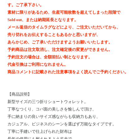
Motoike Museum
す。ご了承下さい。
素材に限りがあるため、生産可能枚数を超えてしまった段階で
Sold out、または納期延長となります。
Location
メール返信のタイムラグなどにより、ご注文いただいてから、
売り切れをお伝えすることもあるかと思いますが、
About Us
あらかじめ、ご了承いただけますようお願いいたします。
予約商品は注文取消し、注文確定後の変更ができません。
予約注文の場合は、全額前払い制となります。
Contact
代金引換はご利用になれません。
商品コメントに記載された注意事項をよく読んでご予約ください。
Instagram
ログイン
【
商品説明
】
新型サイズの三つ折りショートウォレット。
カート
丁寧なつくり、コバ面の美しさを愉しんで頂け、
ショッピングガイド
手に納まりの良いサイズ感ながらも収納力もあり、
特定商取引法に基づく表記
カジュアル、ビジネスのシーンを選ばず万能なタイプです。
丁寧に手縫いで仕上げられた財布は
プライバシーポリシー
長年の使用にも耐えれるよう丈夫で、