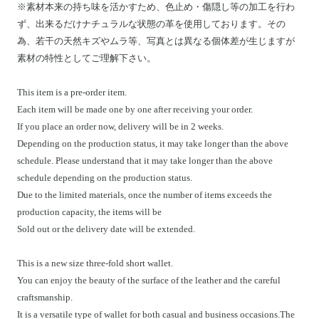
※素材本来の持ち味を活かすため、色止め・傷隠し等の加工を行わ
ず、出来るだけナチュラルな状態の革を使用しております。その
為、若干の天然キズやムラ等、写真とは異なる個体差が生じますが
素材の特性としてご理解下さい。
This item is a pre-order item.
Each item will be made one by one after receiving your order.
If you place an order now, delivery will be in 2 weeks.
Depending on the production status, it may take longer than the above
schedule. Please understand that it may take longer than the above
schedule depending on the production status.
Due to the limited materials, once the number of items exceeds the
production capacity, the items will be
Sold out or the delivery date will be extended.
This is a new size three-fold short wallet.
You can enjoy the beauty of the surface of the leather and the careful
craftsmanship.
It is a versatile type of wallet for both casual and business occasions.The