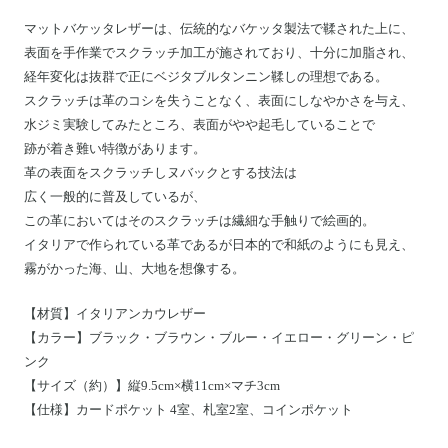
マットバケッタレザーは、
伝統的なバケッタ製法で鞣された上に、
表面を手作業でスクラッチ加工が施されており、十分に加脂され、
経年変化は抜群で正にベジタブルタンニン鞣しの理想である。
スクラッチは革のコシを失うことなく、表面にしなやかさを与え、
水ジミ実験してみたところ、表面がやや起毛していることで
跡が着き難い特徴があります。
革の表面をスクラッチしヌバックとする技法は
広く一般的に普及しているが、
この革においてはそのスクラッチは繊細な手触りで絵画的。
イタリアで作られている革であるが日本的で和紙のようにも見え、
霧がかった海、山、大地を想像する。
【材質】イタリアンカウレザー
【カラー】ブラック・ブラウン・ブルー・イエロー・グリーン・ピ
ンク
【サイズ（約）】縦9.5cm×横11cm×マチ3cm
【仕様】
カードポケット 4室、札室2室、コインポケット