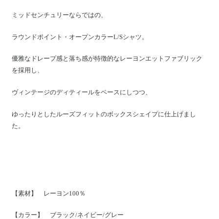
Motoike Museum
ミッドセンチュリーならではの、
Location
ラウンドポイント・オープンカラーL/Sシャツ。
優雅なドレープ感と落ち感が特徴的なレーヨンエットファブリック
About Us
を採用し、
Contact
ヴィンテージのディティールをベースにしつつ、
ゆったりとしたルーズフィットのボックスシェイプに仕上げまし
Instagram
た。
ログイン
カート
ショッピングガイド
特定商取引法に基づく表記
【素材】 レーヨン100％
プライバシーポリシー
【カラー】 ブラック/ネイビー/グレー