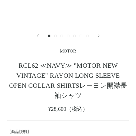
レザージャケット
革小物その他
LEATHER JACKET
クロージング
時計
CLOTHING
WATCH
メンテナンスグッズ
イーグルトップ
MAINTENANCE GOOD
EAGLE TOP
フェザートップ
チェーン＆パーツ
FEATHER TOP
CHAIN & PARTS
MOTOR
ビーズ
チャームトップ
BEADS
CHARM TOP
RCL62 ≪NAVY≫ "MOTOR NEW
バングル ・ブレスレット
リング
VINTAGE" RAYON LONG SLEEVE
BANGLE BRACELET
RING
ウォレットチェーン
ブローチ
OPEN COLLAR SHIRTSレーヨン開襟長
WALLET CHAIN
BROOCH
袖シャツ
マリッジリング
ランドセル
MARRIAGE RING
SCHOOL BAG
¥28,600（税込）
News
【商品説明】