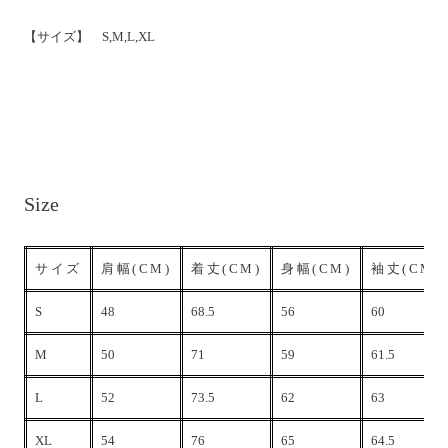
【サイズ】 S,M,L,XL
Size
サイズ
肩幅(CM)
着丈(CM)
身幅(CM)
袖丈(CM)
S
48
68.5
56
60
M
50
71
59
61.5
L
52
73.5
62
63
XL
54
76
65
64.5