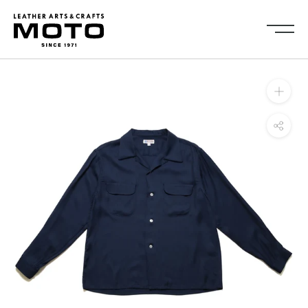
ス
キ
ッ
プ
し
Collection
て
全商品
新商品
コ
ALL ITEMS
NEW ARRIVALS
ン
シューズ
2026NEW
テ
SHOES
ン
キーケース・キーホルダ
カードケース
ツ
ー
CARD CASE
KEY CASE・ KEY HOLDER
に
コインケース
コンパクトウォレット
移
COIN CASE
COMPACT WALLET
動
ショートウォレット
ミドルウォレット
す
SHORT WALLET
MIDDLE WALLET
る
ロングウォレット
バッグ
LONG WALLET
BAGS
キャップ・ハット
グローブ
CAP・HAT
GROVE