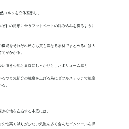
天然コルクを立体整形し、
れぞれの足形に合うフットベットの沈み込みを得るように
の機能をそれぞれ硬さも質も異なる素材でまとめるには大
時間がかかる。
軽い履き心地と裏腹にしっかりとしたボリューム感と
かるつま先部分の強度を上げる為にダブルステッチで強度
いる。
履き心地を左右する本底には、
耐久性高く減りが少ない気泡を多く含んだゴムソールを採