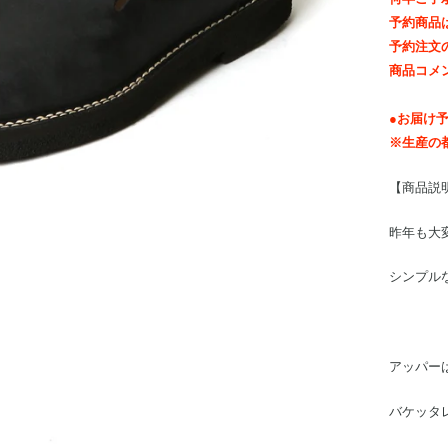
予約商品
予約注文
商品コメ
●お届け予
※生産の
【商品説
昨年も大
シンプル
アッパー
バケッタ