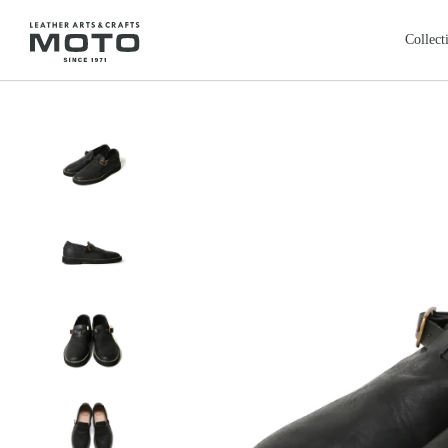
ス
キ
Collect
ッ
プ
全商品
新商品
し
ALL ITEMS
NEW ARRIVALS
て
カードケース
コインケ
コ
CARD CASE
COIN CASE
ン
ロングウォレット
バッグ
本池美術館
レ
鳥取・米子
テ
LONG WALLET
BAGS
ン
レザージャケット
クロージ
ツ
LEATHER JACKET
CLOTHING
に
フェザートップ
チェーン
移
FEATHER TOP
CHAIN & PARTS
動
リング
ウォレッ
す
RING
WALLET CHAIN
る