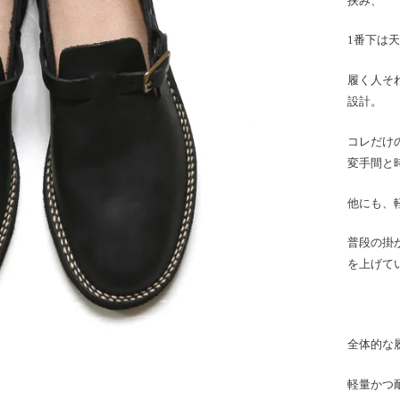
挟み、
1番下は
履く人そ
設計。
コレだけ
変手間と
他にも、
普段の掛
を上げて
全体的な
軽量かつ