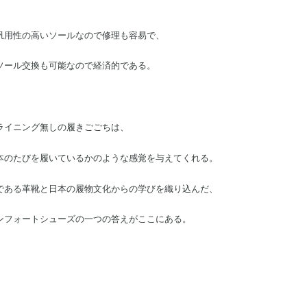
汎用性の高いソールなので修理も容易で、
ソール交換も可能なので経済的である。
ライニング無しの履きごごちは、
本のたびを履いているかのような感覚を与えてくれる。
である革靴と日本の履物文化からの学びを織り込んだ、
ンフォートシューズの一つの答えがここにある。