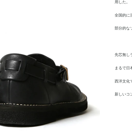
用した。
全国的に
部分的な
先芯無し
まるで日
西洋文化
新しいコ