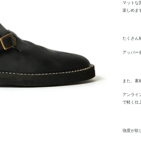
マットな
楽しめま
たくさん
アッパー
また、素
アンライ
で軽く仕
強度が欲