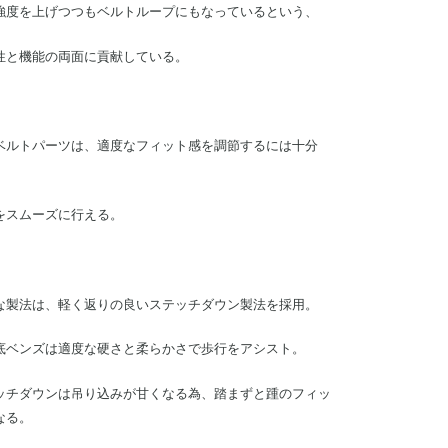
強度を上げつつもベルトループにもなっているという、
性と機能の両面に貢献している。
ベルトパーツは、適度なフィット感を調節するには十分
をスムーズに行える。
な製法は、軽く返りの良いステッチダウン製法を採用。
底ベンズは適度な硬さと柔らかさで歩行をアシスト。
ッチダウンは吊り込みが甘くなる為、踏まずと踵のフィッ
なる。