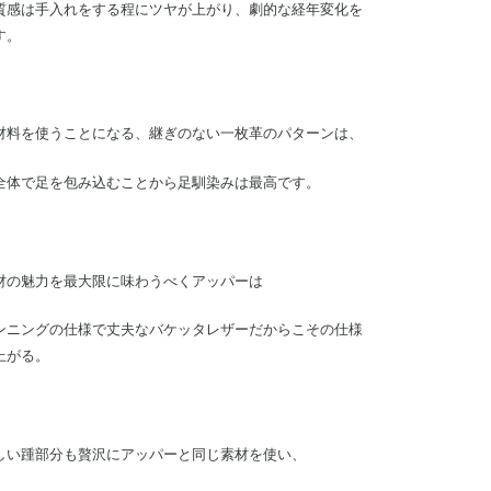
質感は手入れをする程にツヤが上がり、劇的な経年変化を
す。
材料を使うことになる、継ぎのない一枚革のパターンは、
全体で足を包み込むことから足馴染みは最高です。
材の魅力を最大限に味わうべくアッパーは
ンニングの仕様で丈夫なバケッタレザーだからこその仕様
上がる。
しい踵部分も贅沢にアッパーと同じ素材を使い、