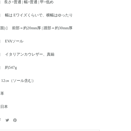
 長さ=普通 | 幅=普通 | 甲=低め
ト] 幅は Eワイズくらいで、横幅はゆったり
面) ] 前部＝約20mm厚 | 踵部＝約30mm厚
] EVAソール
材] イタリアンカウレザー、真鍮
 約547g
 12㎝（ソール含む）
本革
 日本