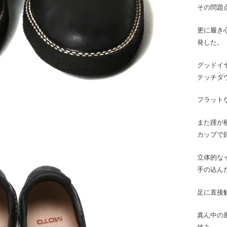
その問題
更に履き
発した。
グッドイ
テッチダ
フラット
また踵が
カップで
立体的な
手の込ん
足に直接
真ん中の