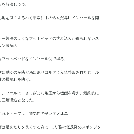
点を解決しつつ、
心地を良くするべく非常に手の込んだ専用インソールを開
ヤー製法のようなフットベッドの沈み込みが得られないス
ウン製法の
なフットベッドをインソール側で得る。
横に動くのを防ぐ為に練りコルクで立体整形されたヒール
踵の横振れを防ぐ。
インソールは、さまざまな角度から機能を考え、最終的に
だ三層構造となった。
触れるトップは、通気性の良いヌメ床革、
層は足あたりを良くする為に3ミリ強の低反発のスポンジを