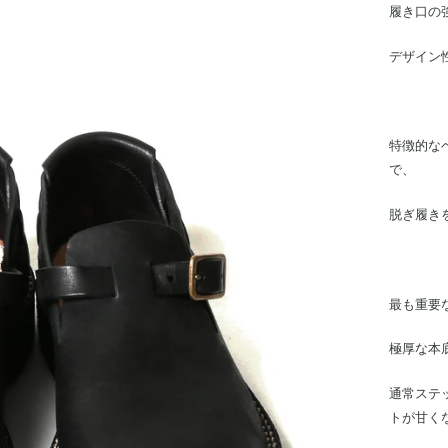
履き口の
デザイン
特徴的な
で、
脱ぎ履き
最も重要
極厚な本
通常ステ
トが甘く