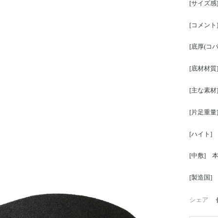
[サイズ感]
[コメン
[底厚(コバ
[底材材質
[主な素
[片足重量]
[ハイト]
[中敷] 
[製造国]
シェア