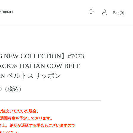
Contact
Bag(0)
キーケース・キーホルダー
KEY CASE・ KEY HOLDER
ォレット
ミドルウォレット
MIDDLE WALLET
6 NEW COLLECTION】#7073
ア
モトスタイルストア
革小物その他
岡山
CK≫ ITALIAN COW BELT
スグッズ
イーグルトップ
PON ベルトスリッポン
EAGLE TOP
ップ
バングル ・ブレスレット
000（税込）
BANGLE BRACELET
ング
ランドセル
SCHOOL BAG
ご注文いただいた場合、
2週間程度を予定しております。
合上、納期が遅延する場合もございますので
承ください。