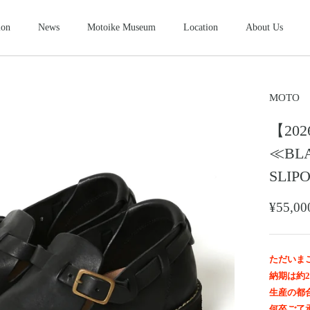
ion
News
Motoike Museum
Location
About Us
シューズ
2026NEW
SHOES
ース
コンパクトウォレット
ショートウ
MOTO
COMPACT WALLET
SHORT WALLET
【202
キャップ・ハット
グローブ
ザー&シルバーモト
モトスタイルスト
モトイケギャラリー
東京・北青山
鳥取・米子
東京・南青山
CAP・HAT
GROVE
≪BLA
ング
時計
メンテナン
SLI
WATCH
MAINTENANCE GOOD
＆パーツ
ビーズ
チャームト
¥55,
BEADS
CHARM TOP
トチェーン
ブローチ
マリッジリ
BROOCH
MARRIAGE RING
ただいま
納期は約
生産の都
何卒ご了