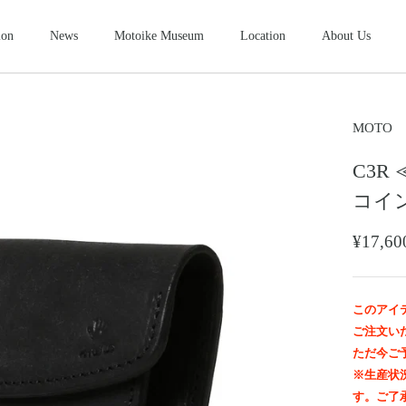
ion
News
Motoike Museum
Location
About Us
シューズ
2026NEW
SHOES
ース
コンパクトウォレット
ショートウ
MOTO
COMPACT WALLET
SHORT WALLET
C3R 
キャップ・ハット
グローブ
ザー&シルバーモト
モトスタイルスト
モトイケギャラリー
東京・北青山
鳥取・米子
東京・南青山
CAP・HAT
GROVE
コイ
ング
時計
メンテナン
WATCH
MAINTENANCE GOOD
¥17,
＆パーツ
ビーズ
チャームト
BEADS
CHARM TOP
トチェーン
ブローチ
マリッジリ
このアイ
BROOCH
MARRIAGE RING
ご注文い
ただ今ご
※生産状
す。ご了