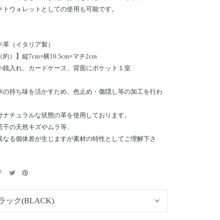
クトウォレットとしての使用も可能です。
牛革（イタリア製）
約）】縦7cm×横10.5cm×マチ2cm
小銭入れ、カードケース、背面にポケット１室
来の持ち味を活かすため、色止め・傷隠し等の加工を行わ
けナチュラルな状態の革を使用しております。
若干の天然キズやムラ等、
異なる個体差が生じますが素材の特性としてご理解下さ
ラック(BLACK)