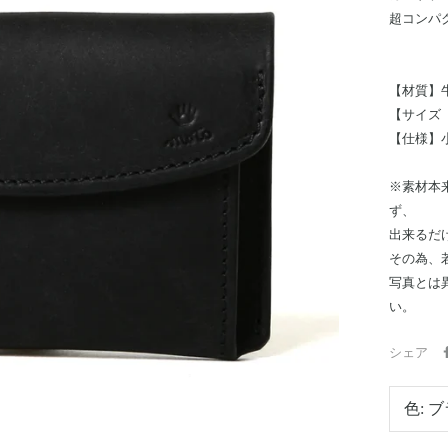
超コンパ
【材質】
【サイズ（
【仕様】
※素材本
ず、
出来るだ
その為、
写真とは
い。
シェア
色:
ブ