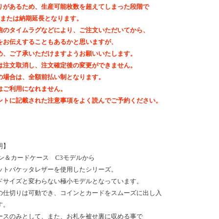
りがあるため、生産可能枚数を超えてしまった段階で
out、または納期延長となります。
信のタイムラグなどにより、ご注文いただいてから、
をお伝えすることもあるかと思いますが、
め、ご了承いただけますようお願いいたします。
は注文取消し、注文確定後の変更ができません。
の場合は、全額前払い制となります。
はご利用になれません。
ントに記載された注意事項をよく読んでご予約ください。
明】
イン＆カードケース C3モデルから
ットバケッタレザーを使用したシリーズ。
ドサイズと変わらない極小モデルとなっています。
の仕切りは可動でき、コインとカードをスムーズに出し入
す。
ースのみとして、また、お札を被せ裏に収める事で