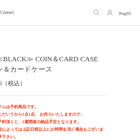
Contact
Bag(0)
キーケース・キーホルダー
KEY CASE・ KEY HOLDER
ォレット
ミドルウォレット
MIDDLE WALLET
≪BLACK≫ COIN＆CARD CASE
ア
モトスタイルストア
革小物その他
岡山
ン＆カードケース
スグッズ
イーグルトップ
EAGLE TOP
600（税込）
ップ
バングル ・ブレスレット
BANGLE BRACELET
ング
ランドセル
テムは予約商品です。
SCHOOL BAG
ただいてから1点1点、 お作りいたしますので、
予約頂くと、2週間後の納品予定となります。
況によっては上記日程以上にお時間を頂く場合もございま
承下さい。