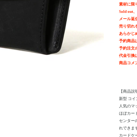
素材に限
Sold 
メール返
売り切れ
あらかじ
予約商品
予約注文
代金引換
商品コメ
【商品説
新型 コ
人気のマ
ほぼカー
センター
れできま
カードケ