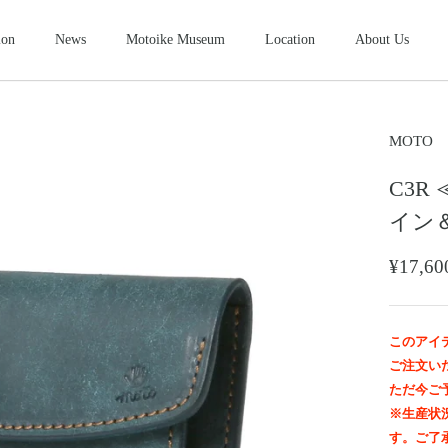
ion
News
Motoike Museum
Location
About Us
シューズ
2026NEW
SHOES
ース
コンパクトウォレット
ショートウ
MOTO
COMPACT WALLET
SHORT WALLET
C3R 
キャップ・ハット
グローブ
ザー&シルバーモト
モトスタイルスト
モトイケギャラリー
東京・北青山
鳥取・米子
東京・南青山
CAP・HAT
GROVE
イン
ング
時計
メンテナン
WATCH
MAINTENANCE GOOD
¥17,
＆パーツ
ビーズ
チャームト
BEADS
CHARM TOP
トチェーン
ブローチ
マリッジリ
このアイ
BROOCH
MARRIAGE RING
ご注文い
ただ今ご
※生産状
す。ご了