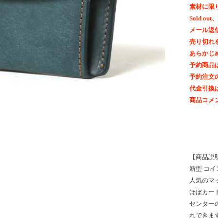
素材に限
Sold 
メール返
売り切れ
あらかじ
予約商品
予約注文
代金引換
商品コメ
【商品説
新型 コ
人気のマ
ほぼカー
センター
れできま