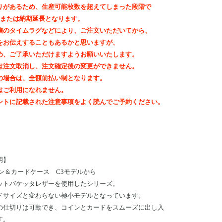
りがあるため、生産可能枚数を超えてしまった段階で
out、または納期延長となります。
信のタイムラグなどにより、ご注文いただいてから、
をお伝えすることもあるかと思いますが、
め、ご了承いただけますようお願いいたします。
は注文取消し、注文確定後の変更ができません。
の場合は、全額前払い制となります。
はご利用になれません。
ントに記載された注意事項をよく読んでご予約ください。
明】
イン＆カードケース C3モデルから
ットバケッタレザーを使用したシリーズ。
ドサイズと変わらない極小モデルとなっています。
の仕切りは可動でき、コインとカードをスムーズに出し入
す。