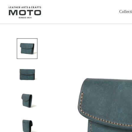
ス
キ
Collect
ッ
プ
全商品
新商品
し
ALL ITEMS
NEW ARRIVALS
て
カードケース
コインケ
コ
CARD CASE
COIN CASE
ン
ロングウォレット
バッグ
本池美術館
レ
鳥取・米子
テ
LONG WALLET
BAGS
ン
レザージャケット
クロージ
ツ
LEATHER JACKET
CLOTHING
に
フェザートップ
チェーン
移
FEATHER TOP
CHAIN & PARTS
動
リング
ウォレッ
す
RING
WALLET CHAIN
る