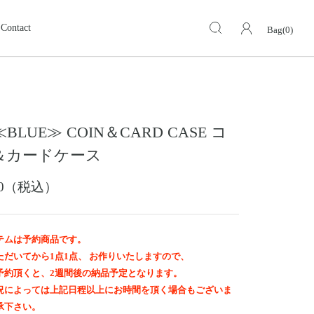
Contact
Bag(0)
キーケース・キーホルダー
KEY CASE・ KEY HOLDER
ォレット
ミドルウォレット
MIDDLE WALLET
≪BLUE≫ COIN＆CARD CASE コ
ア
モトスタイルストア
革小物その他
岡山
＆カードケース
スグッズ
イーグルトップ
EAGLE TOP
600（税込）
ップ
バングル ・ブレスレット
BANGLE BRACELET
ング
ランドセル
テムは予約商品です。
SCHOOL BAG
ただいてから1点1点、 お作りいたしますので、
予約頂くと、2週間後の納品予定となります。
況によっては上記日程以上にお時間を頂く場合もございま
承下さい。