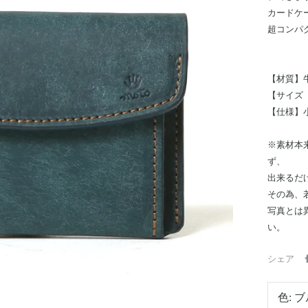
カードケ
超コンパ
【材質】
【サイズ（
【仕様】
※素材本
ず、
出来るだ
その為、
写真とは
い。
シェア
色:
ブ