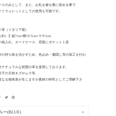
ースのみとして、また、お札を被せ裏に収める事で
クトウォレットとしての使用も可能です。
牛革（イタリア製）
約）】縦7cm×横10.5cm×マチ2cm
小銭入れ、カードケース、背面にポケット１室
来の持ち味を活かすため、色止め・傷隠し等の加工を行わ
けナチュラルな状態の革を使用しております。
若干の天然キズやムラ等、
異なる個体差が生じますが素材の特性としてご理解下さ
ルー(BLUE)