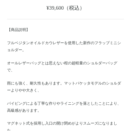
Motoike Museum
¥39,600（税込）
Location
【商品説明】
About Us
フルベジタンオイルドカウレザーを使用した新作のフラップミニシ
ョルダー。
Contact
オールレザーバッグとは思えない程の超軽量のショルダーバッグ
で、
Instagram
雨にも強く、耐久性もあります。マットバケッタモデルのショルダ
ログイン
ーよりやや大きく、
カート
パイピングによる丁寧な作りやライニングを落としたことにより、
ショッピングガイド
高級感があります。
特定商取引法に基づく表記
マグネット式を採用し入口の開け閉めがよりスムーズになりまし
プライバシーポリシー
た。