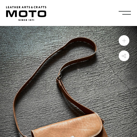
ス
キ
ッ
プ
し
Collection
て
全商品
新商品
コ
ALL ITEMS
NEW ARRIVALS
ン
シューズ
2026NEW
テ
SHOES
ン
キーケース・キーホルダ
カードケース
ツ
ー
CARD CASE
KEY CASE・ KEY HOLDER
に
コインケース
コンパクトウォレット
移
COIN CASE
COMPACT WALLET
動
ショートウォレット
ミドルウォレット
す
SHORT WALLET
MIDDLE WALLET
る
ロングウォレット
バッグ
LONG WALLET
BAGS
キャップ・ハット
グローブ
CAP・HAT
GROVE