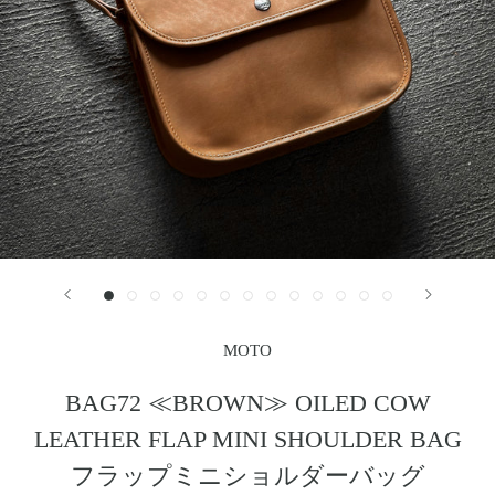
レザージャケット
革小物その他
LEATHER JACKET
クロージング
時計
CLOTHING
WATCH
メンテナンスグッズ
イーグルトップ
MAINTENANCE GOOD
EAGLE TOP
フェザートップ
チェーン＆パーツ
FEATHER TOP
CHAIN & PARTS
ビーズ
チャームトップ
BEADS
CHARM TOP
バングル ・ブレスレット
リング
BANGLE BRACELET
RING
ウォレットチェーン
ブローチ
WALLET CHAIN
BROOCH
MOTO
マリッジリング
ランドセル
MARRIAGE RING
SCHOOL BAG
BAG72 ≪BROWN≫ OILED COW
LEATHER FLAP MINI SHOULDER BAG
News
フラップミニショルダーバッグ