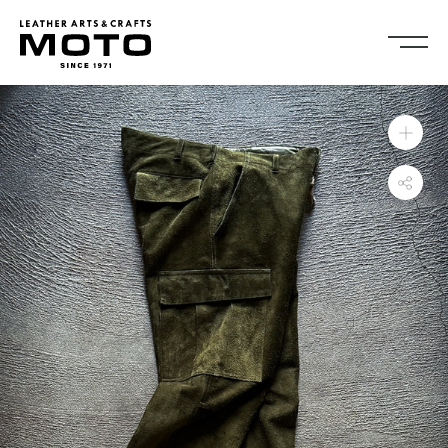
ス
キ
ッ
プ
し
Collection
て
全商品
新商品
コ
ALL ITEMS
NEW ARRIVALS
ン
シューズ
2026NEW
テ
SHOES
ン
キーケース・キーホルダ
カードケース
ツ
ー
CARD CASE
KEY CASE・ KEY HOLDER
に
コインケース
コンパクトウォレット
移
COIN CASE
COMPACT WALLET
動
ショートウォレット
ミドルウォレット
す
SHORT WALLET
MIDDLE WALLET
る
ロングウォレット
バッグ
LONG WALLET
BAGS
キャップ・ハット
グローブ
CAP・HAT
GROVE