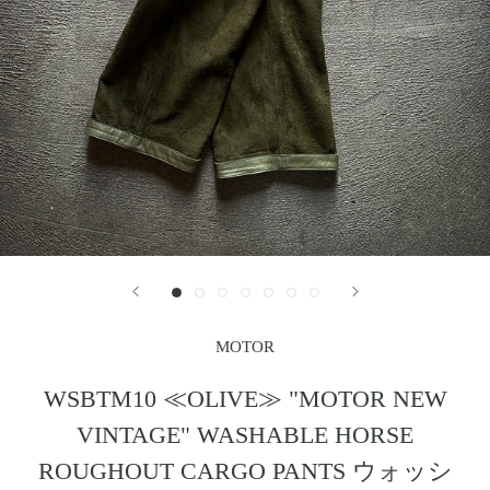
レザージャケット
革小物その他
LEATHER JACKET
クロージング
時計
CLOTHING
WATCH
メンテナンスグッズ
イーグルトップ
MAINTENANCE GOOD
EAGLE TOP
フェザートップ
チェーン＆パーツ
FEATHER TOP
CHAIN & PARTS
ビーズ
チャームトップ
BEADS
CHARM TOP
バングル ・ブレスレット
リング
BANGLE BRACELET
RING
ウォレットチェーン
ブローチ
WALLET CHAIN
BROOCH
MOTOR
マリッジリング
ランドセル
MARRIAGE RING
SCHOOL BAG
WSBTM10 ≪OLIVE≫ "MOTOR NEW
VINTAGE" WASHABLE HORSE
News
ROUGHOUT CARGO PANTS ウォッシ