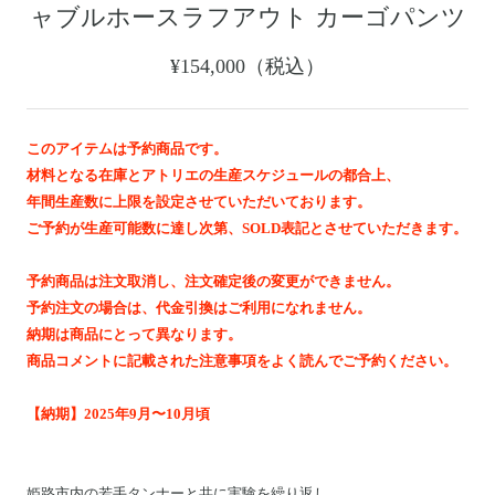
ャブルホースラフアウト カーゴパンツ
Motoike Museum
¥154,000（税込）
Location
About Us
このアイテムは予約商品です。
材料となる在庫とアトリエの生産スケジュールの都合上、
年間生産数に上限を設定させていただいております。
Contact
ご予約が生産可能数に達し次第、SOLD表記とさせていただきます。
Instagram
予約商品は注文取消し、注文確定後の変更ができません。
予約注文の場合は、代金引換はご利用になれません。
納期は商品にとって異なります。
ログイン
商品コメントに記載された注意事項をよく読んでご予約ください。
カート
ショッピングガイド
【納期】2025年9月〜10月頃
特定商取引法に基づく表記
プライバシーポリシー
姫路市内の若手タンナーと共に実験を繰り返し、