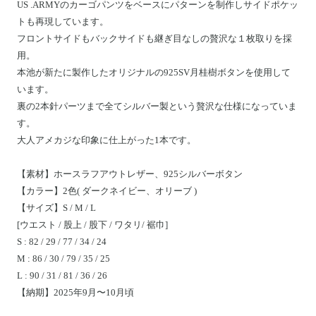
US .ARMYのカーゴパンツをベースにパターンを制作しサイドポケッ
トも再現しています。
フロントサイドもバックサイドも継ぎ目なしの贅沢な１枚取りを採
用。
本池が新たに製作したオリジナルの925SV月桂樹ボタンを使用して
います。
裏の2本針パーツまで全てシルバー製という贅沢な仕様になっていま
す。
大人アメカジな印象に仕上がった1本です。
【素材】ホースラフアウトレザー、925シルバーボタン
【カラー】2色( ダークネイビー、オリーブ )
【サイズ】S / M / L
[ウエスト / 股上 / 股下 / ワタリ/ 裾巾]
S : 82 / 29 / 77 / 34 / 24
M : 86 / 30 / 79 / 35 / 25
L : 90 / 31 / 81 / 36 / 26
【納期】2025年9月〜10月頃