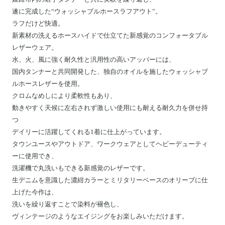
遂に完成した“ウォッシャブルホースラフアウト”。
ラフだけど快適。
新素材の洗えるホースハイドで仕立てた新感覚のコンフォータブル
レザーウェア。
水、火、風に強く耐久性と汎用性の高いアッパーには、
国内タンナーと共同開発した、独自のオイルを施したウォッシャブ
ルホースレザーを使用。
クロムなめしにより柔軟性もあり、
動きやすく天候に左右されず激しい使用にも耐える耐久力を併せ持
つ
デイリーに活躍してくれる1着に仕上がっています。
タウンユースやアウトドア、ワークウェアとしてヘビーデューティ
ーに使用でき、
洗濯機で丸洗いもできる新感覚のレザーです。
生デニムを意識した濃紺カラーとミリタリーベースのオリーブに仕
上げた今作は、
洗いを繰り返すことで染料が褪色し、
ヴィンテージのようなエイジングをお楽しみいただけます。