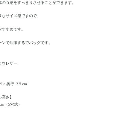
体の収納をすっきりさせることができます。
りなサイズ感ですので、
おすすめです。
ーンで活躍するでバッグです。
カウレザー
】
9 × 奥行12.5 cm
ル高さ】
7cm（5穴式）