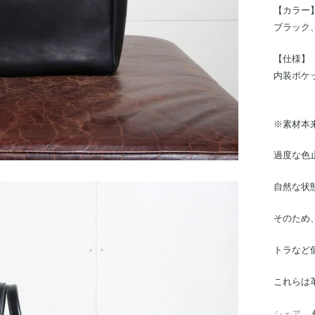
【カラー
ブラック
【仕様】
内装ポケット
※素材本
過度な色
自然な状
そのため
トラなど
これらは
シェア