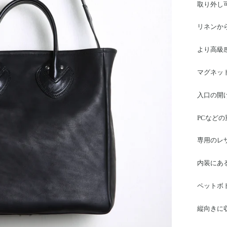
取り外し
リネンか
より高級
マグネッ
入口の開
PCなど
専用のレ
内装にあ
ペットボ
縦向きに