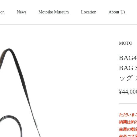
ion
News
Motoike Museum
Location
About Us
シューズ
2026NEW
SHOES
ース
コンパクトウォレット
ショートウ
MOTO
COMPACT WALLET
SHORT WALLET
BAG4
キャップ・ハット
グローブ
ザー&シルバーモト
モトスタイルスト
モトイケギャラリー
東京・北青山
鳥取・米子
東京・南青山
CAP・HAT
GROVE
BAG
ング
時計
メンテナン
ッグ
WATCH
MAINTENANCE GOOD
＆パーツ
ビーズ
チャームト
¥44,
BEADS
CHARM TOP
トチェーン
ブローチ
マリッジリ
BROOCH
MARRIAGE RING
ただいま
納期は約
生産の都
何卒ご了