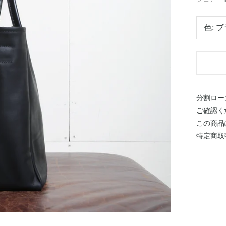
色:
ブ
分割ロー
ご確認く
この商品
特定商取