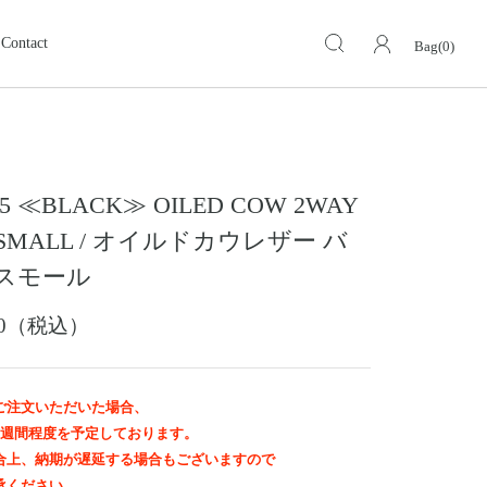
Contact
Bag(0)
キーケース・キーホルダー
KEY CASE・ KEY HOLDER
ォレット
ミドルウォレット
MIDDLE WALLET
5 ≪BLACK≫ OILED COW 2WAY
ア
モトスタイルストア
革小物その他
岡山
 SMALL / オイルドカウレザー バ
スグッズ
イーグルトップ
 スモール
EAGLE TOP
ップ
バングル ・ブレスレット
000（税込）
BANGLE BRACELET
ング
ランドセル
SCHOOL BAG
ご注文いただいた場合、
2週間程度を予定しております。
合上、納期が遅延する場合もございますので
承ください。