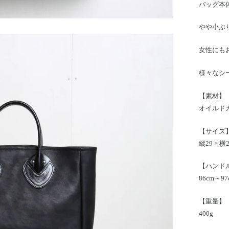
バッグ本
やや小ぶ
女性にも
様々なシ
【素材】
オイルド
【サイズ
縦29 × 横2
【ハンド
86cm～9
【重量】
400g