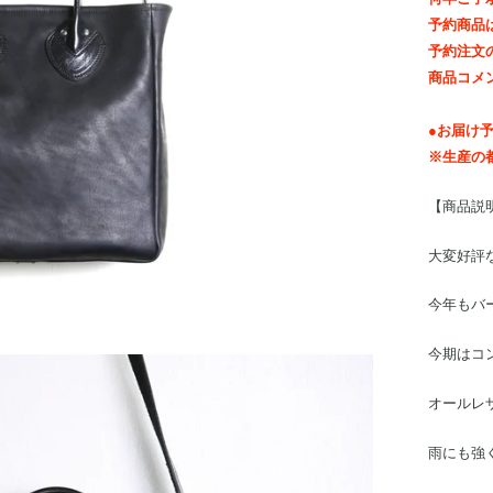
予約商品
予約注文
商品コメ
●お届け予
※生産の
【商品説
大変好評
今年もバ
今期はコ
オールレ
雨にも強