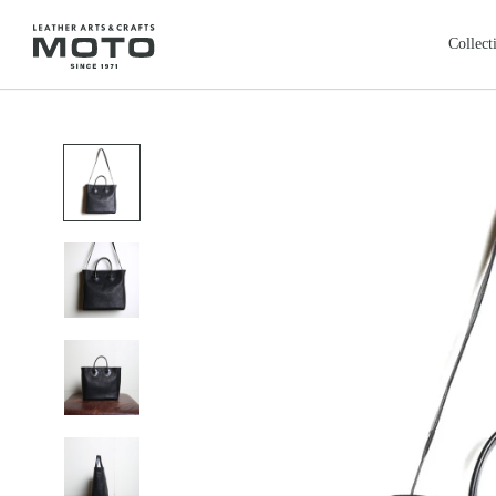
ス
キ
Collect
ッ
プ
全商品
新商品
し
ALL ITEMS
NEW ARRIVALS
て
カードケース
コインケ
コ
CARD CASE
COIN CASE
ン
ロングウォレット
バッグ
本池美術館
レ
鳥取・米子
テ
LONG WALLET
BAGS
ン
レザージャケット
クロージ
ツ
LEATHER JACKET
CLOTHING
に
フェザートップ
チェーン
移
FEATHER TOP
CHAIN & PARTS
動
リング
ウォレッ
す
RING
WALLET CHAIN
る