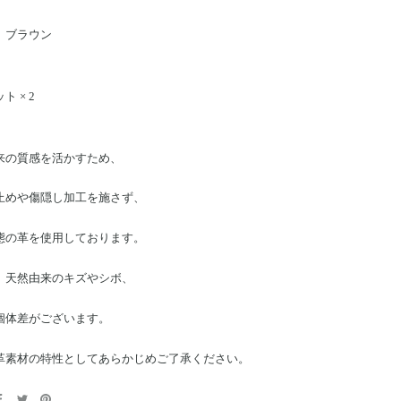
】
、ブラウン
 × 2
来の質感を活かすため、
止めや傷隠し加工を施さず、
態の革を使用しております。
、天然由来のキズやシボ、
個体差がございます。
革素材の特性としてあらかじめご了承ください。