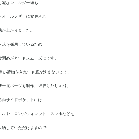
可能なショルダー紐も
らオールレザーに変更され、
感が上がりました。
ト式を採用しているため
け閉めがとてもスムーズにです。
の重い荷物を入れても底が沈まないよう、
ザー底パーツも製作。※取り外し可能。
る両サイドポケットには
トルや、ロングウォレット、スマホなどを
収納していただけますので、