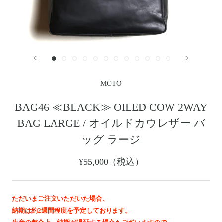
レザージャケット
革小物その他
LEATHER JACKET
クロージング
時計
CLOTHING
WATCH
メンテナンスグッズ
イーグルトップ
MAINTENANCE GOOD
EAGLE TOP
フェザートップ
チェーン＆パーツ
FEATHER TOP
CHAIN & PARTS
MOTO
ビーズ
チャームトップ
BEADS
CHARM TOP
BAG46 ≪BLACK≫ OILED COW 2WAY
バングル ・ブレスレット
リング
BAG LARGE / オイルドカウレザー バ
BANGLE BRACELET
RING
ウォレットチェーン
ブローチ
ッグ ラージ
WALLET CHAIN
BROOCH
マリッジリング
ランドセル
¥55,000（税込）
MARRIAGE RING
SCHOOL BAG
ただいまご注文いただいた場合、
News
納期は約2週間程度を予定しております。