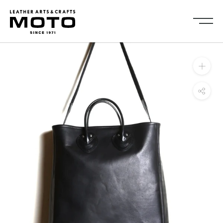
ス
キ
ッ
プ
し
Collection
て
全商品
新商品
コ
ALL ITEMS
NEW ARRIVALS
ン
シューズ
2026NEW
テ
SHOES
ン
キーケース・キーホルダ
カードケース
ツ
ー
CARD CASE
KEY CASE・ KEY HOLDER
に
コインケース
コンパクトウォレット
移
COIN CASE
COMPACT WALLET
動
ショートウォレット
ミドルウォレット
す
SHORT WALLET
MIDDLE WALLET
る
ロングウォレット
バッグ
LONG WALLET
BAGS
キャップ・ハット
グローブ
CAP・HAT
GROVE