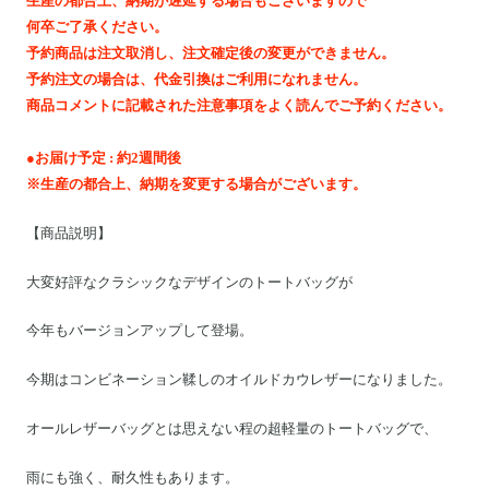
生産の都合上、納期が遅延する場合もございますので
Motoike Museum
何卒ご了承ください。
予約商品は注文取消し、注文確定後の変更ができません。
Location
予約注文の場合は、代金引換はご利用になれません。
商品コメントに記載された注意事項をよく読んでご予約ください。
About Us
●お届け予定 : 約2週間後
※生産の都合上、納期を変更する場合がございます。
Contact
【商品説明】
Instagram
大変好評なクラシックなデザインのトートバッグが
今年もバージョンアップして登場。
ログイン
カート
今期はコンビネーション鞣しのオイルドカウレザーになりました。
ショッピングガイド
オールレザーバッグとは思えない程の超軽量のトートバッグで、
特定商取引法に基づく表記
プライバシーポリシー
雨にも強く、耐久性もあります。