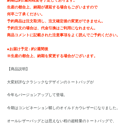
納期は約2週間程度を予定しております。
Motoike Museum
生産の都合上、納期が遅延する場合もございますので
何卒ご了承ください。
Location
予約商品は注文取消し、注文確定後の変更ができません。
予約注文の場合は、代金引換はご利用になれません。
商品コメントに記載された注意事項をよく読んでご予約ください。
About Us
●お届け予定 : 約2週間後
Contact
※生産の都合上、納期を変更する場合がございます。
【商品説明】
Instagram
大変好評なクラシックなデザインのトートバッグが
ログイン
今年もバージョンアップして登場。
カート
ショッピングガイド
今期はコンビネーション鞣しのオイルドカウレザーになりました。
特定商取引法に基づく表記
オールレザーバッグとは思えない程の超軽量のトートバッグで、
プライバシーポリシー