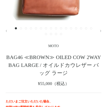
レザージャケット
革小物その他
LEATHER JACKET
クロージング
時計
CLOTHING
WATCH
メンテナンスグッズ
イーグルトップ
MAINTENANCE GOOD
EAGLE TOP
フェザートップ
チェーン＆パーツ
FEATHER TOP
CHAIN & PARTS
ビーズ
チャームトップ
MOTO
BEADS
CHARM TOP
バングル ・ブレスレット
リング
BAG46 ≪BROWN≫ OILED COW 2WAY
BANGLE BRACELET
RING
BAG LARGE / オイルドカウレザー バ
ウォレットチェーン
ブローチ
WALLET CHAIN
BROOCH
ッグ ラージ
マリッジリング
ランドセル
MARRIAGE RING
SCHOOL BAG
¥55,000（税込）
News
ただいまご注文いただいた場合、