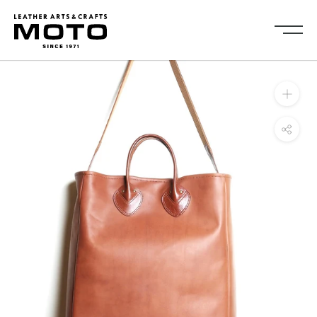
ス
キ
ッ
プ
し
Collection
て
全商品
新商品
コ
ALL ITEMS
NEW ARRIVALS
ン
シューズ
2026NEW
テ
SHOES
ン
キーケース・キーホルダ
カードケース
ツ
ー
CARD CASE
KEY CASE・ KEY HOLDER
に
コインケース
コンパクトウォレット
移
COIN CASE
COMPACT WALLET
動
ショートウォレット
ミドルウォレット
す
SHORT WALLET
MIDDLE WALLET
る
ロングウォレット
バッグ
LONG WALLET
BAGS
キャップ・ハット
グローブ
CAP・HAT
GROVE