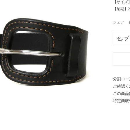
【サイズ】O
【納期】2
シェア
色:
ブ
分割ロー
ご確認く
この商品
特定商取