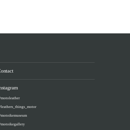
ontact
nstagram
motoleather
leathers_things_motor
motoikemuseum
motoikegallery