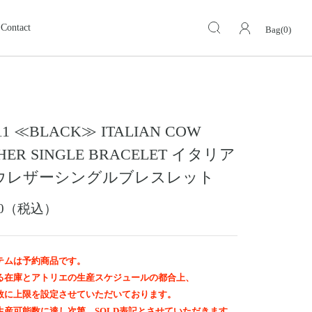
Contact
Bag(0)
キーケース・キーホルダー
KEY CASE・ KEY HOLDER
ォレット
ミドルウォレット
MIDDLE WALLET
11 ≪BLACK≫ ITALIAN COW
ア
モトスタイルストア
革小物その他
岡山
HER SINGLE BRACELET イタリア
スグッズ
イーグルトップ
ウレザーシングルブレスレット
EAGLE TOP
ップ
バングル ・ブレスレット
700（税込）
BANGLE BRACELET
ング
ランドセル
SCHOOL BAG
テムは予約商品です。
る在庫とアトリエの生産スケジュールの都合上、
数に上限を設定させていただいております。
生産可能数に達し次第、SOLD表記とさせていただきます。