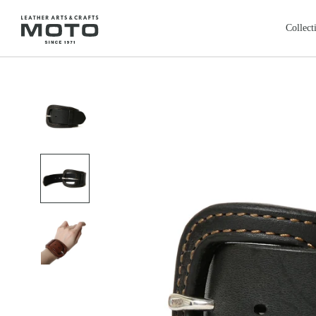
ス
キ
Collect
ッ
プ
全商品
新商品
し
ALL ITEMS
NEW ARRIVALS
て
カードケース
コインケ
コ
CARD CASE
COIN CASE
ン
ロングウォレット
バッグ
本池美術館
レ
鳥取・米子
テ
LONG WALLET
BAGS
ン
レザージャケット
クロージ
ツ
LEATHER JACKET
CLOTHING
に
フェザートップ
チェーン
移
FEATHER TOP
CHAIN & PARTS
動
リング
ウォレッ
す
RING
WALLET CHAIN
る