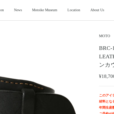
ion
News
Motoike Museum
Location
About Us
シューズ
2026NEW
SHOES
ース
コンパクトウォレット
ショートウ
MOTO
COMPACT WALLET
SHORT WALLET
BRC-
キャップ・ハット
グローブ
ザー&シルバーモト
モトスタイルスト
モトイケギャラリー
東京・北青山
鳥取・米子
東京・南青山
CAP・HAT
GROVE
LEAT
ング
時計
メンテナン
ンカ
WATCH
MAINTENANCE GOOD
＆パーツ
ビーズ
チャームト
¥18,
BEADS
CHARM TOP
トチェーン
ブローチ
マリッジリ
BROOCH
MARRIAGE RING
このアイ
材料とな
年間生産
ご予約が