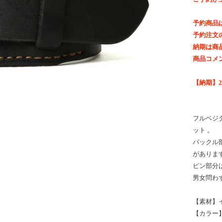
予約商品
予約注文
納期は商
商品コメ
【納期】2
フルベジ
ット 。
バックル
がありま
ピン部分
男女問わ
【素材】
【カラー】