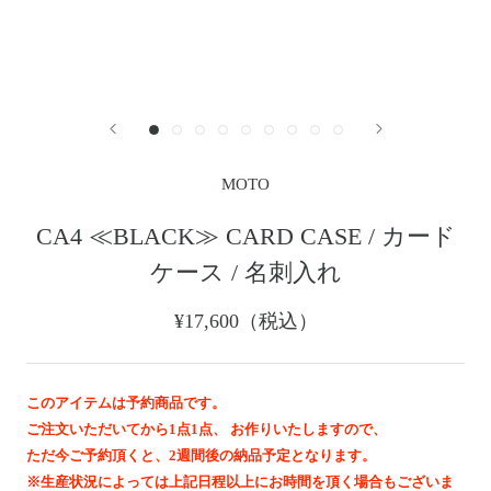
レザージャケット
革小物その他
LEATHER JACKET
クロージング
時計
CLOTHING
WATCH
メンテナンスグッズ
イーグルトップ
MAINTENANCE GOOD
EAGLE TOP
フェザートップ
チェーン＆パーツ
FEATHER TOP
CHAIN & PARTS
MOTO
ビーズ
チャームトップ
BEADS
CHARM TOP
CA4 ≪BLACK≫ CARD CASE / カード
バングル ・ブレスレット
リング
ケース / 名刺入れ
BANGLE BRACELET
RING
ウォレットチェーン
ブローチ
¥17,600（税込）
WALLET CHAIN
BROOCH
マリッジリング
ランドセル
MARRIAGE RING
SCHOOL BAG
このアイテムは予約商品です。
ご注文いただいてから1点1点、 お作りいたしますので、
News
ただ今ご予約頂くと、2週間後の納品予定となります。
※生産状況によっては上記日程以上にお時間を頂く場合もございま