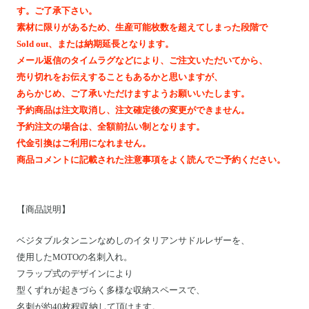
Motoike Museum
す。ご了承下さい。
素材に限りがあるため、生産可能枚数を超えてしまった段階で
Sold out、または納期延長となります。
Location
メール返信のタイムラグなどにより、ご注文いただいてから、
売り切れをお伝えすることもあるかと思いますが、
About Us
あらかじめ、ご了承いただけますようお願いいたします。
予約商品は注文取消し、注文確定後の変更ができません。
予約注文の場合は、全額前払い制となります。
Contact
代金引換はご利用になれません。
商品コメントに記載された注意事項をよく読んでご予約ください。
Instagram
ログイン
【
商品説明
】
カート
ベジタブルタンニンなめしのイタリアンサドルレザーを、
ショッピングガイド
使用したMOTOの名刺入れ。
特定商取引法に基づく表記
フラップ式のデザインにより
型くずれが起きづらく多様な収納スペースで、
プライバシーポリシー
名刺が約40枚程収納して頂けます。