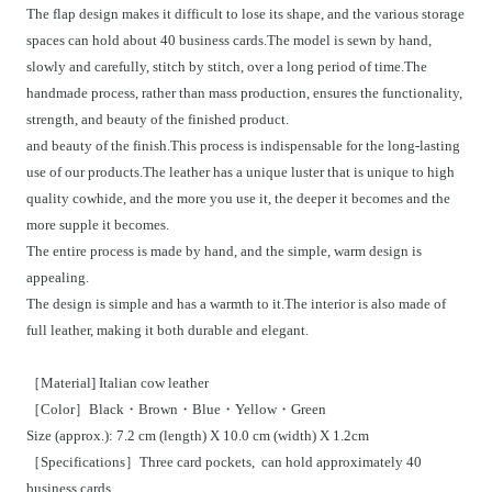
The flap design makes it difficult to lose its shape, and the various storage
spaces can hold about 40 business cards.The model is sewn by hand,
slowly and carefully, stitch by stitch, over a long period of time.The
handmade process, rather than mass production, ensures the functionality,
strength, and beauty of the finished product.
and beauty of the finish.This process is indispensable for the long-lasting
use of our products.The leather has a unique luster that is unique to high
quality cowhide, and the more you use it, the deeper it becomes and the
more supple it becomes.
The entire process is made by hand, and the simple, warm design is
appealing.
The design is simple and has a warmth to it.The interior is also made of
full leather, making it both durable and elegant.
［Material] Italian cow leather
［
Color］Black・Brown・Blue・Yellow・Green
Size (approx.): 7.2 cm (length) X 10.0 cm (width)
X
1.2cm
［Specifications］Three card pockets, can hold approximately 40
business cards.