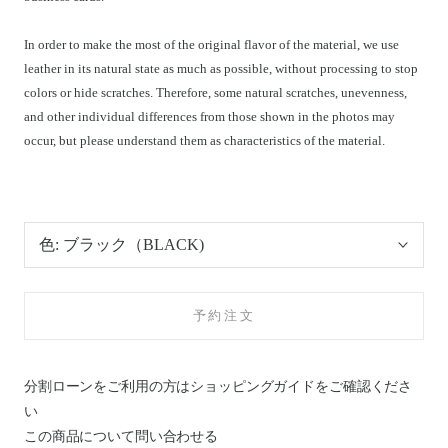
In order to make the most of the original flavor of the material, we use
leather in its natural state as much as possible, without processing to stop
colors or hide scratches. Therefore, some natural scratches, unevenness,
and other individual differences from those shown in the photos may
occur, but please understand them as characteristics of the material.
色:
ブラック（BLACK)
予約注文
分割ローンをご利用の方はショッピングガイドを
ご確認くださ
い
この商品について問い合わせる