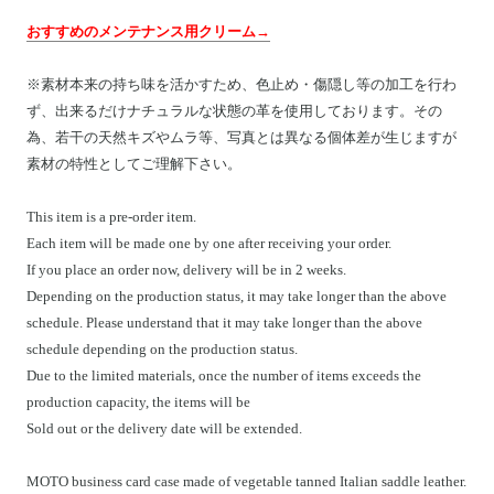
おすすめのメンテナンス用クリーム→
※素材本来の持ち味を活かすため、色止め・傷隠し等の加工を行わ
ず、出来るだけナチュラルな状態の革を使用しております。その
為、若干の天然キズやムラ等、写真とは異なる個体差が生じますが
素材の特性としてご理解下さい。
This item is a pre-order item.
Each item will be made one by one after receiving your order.
If you place an order now, delivery will be in 2 weeks.
Depending on the production status, it may take longer than the above
schedule. Please understand that it may take longer than the above
schedule depending on the production status.
Due to the limited materials, once the number of items exceeds the
production capacity, the items will be
Sold out or the delivery date will be extended.
MOTO business card case made of vegetable tanned Italian saddle leather.