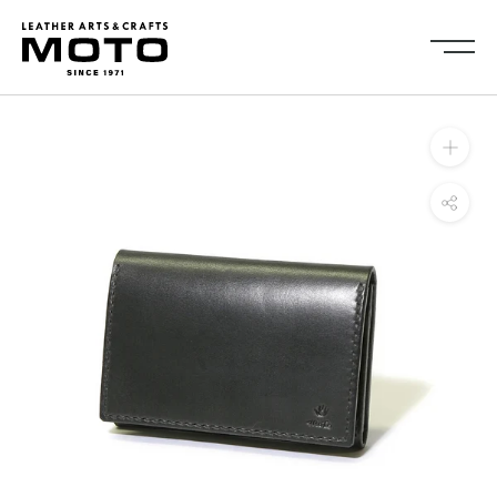
ス
キ
ッ
プ
し
Collection
て
全商品
新商品
コ
ALL ITEMS
NEW ARRIVALS
ン
シューズ
2026NEW
テ
SHOES
ン
キーケース・キーホルダ
カードケース
ツ
ー
CARD CASE
KEY CASE・ KEY HOLDER
に
コインケース
コンパクトウォレット
移
COIN CASE
COMPACT WALLET
動
ショートウォレット
ミドルウォレット
す
SHORT WALLET
MIDDLE WALLET
る
ロングウォレット
バッグ
LONG WALLET
BAGS
キャップ・ハット
グローブ
CAP・HAT
GROVE