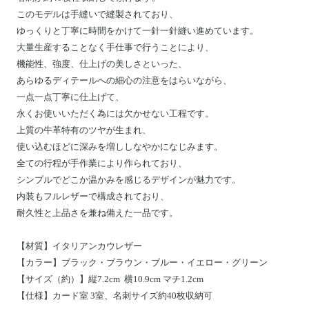
このモデルは手縫いで縫製されており、
ゆっくりと丁寧に時間をかけて一針一針縫い進めています。
大量生産することなく手仕事で行うことにより、
機能性、強度、仕上げの美しさといった、
あらゆるディテールへの細心の注意をはらいながら、
一点一点丁寧に仕上げて、
永くお使いいただく為には欠かせない工程です。
上質の牛革特有のツヤが生まれ、
使い込むほどに深みを増ししなやかになじみます。
全ての行程が手作業により作られており、
シンプルでどこか温かみを感じるデザインが魅力です。
内装もフルレザーで構成されており、
耐久性と上品さを兼ね備えた一品です。
【材質】イタリアンカウレザー
【カラー】ブラック・ブラウン・ブルー・イエロー・グリーン
【サイズ（約）】縦
7.2
cm 横
10.9
cm
マチ1.2cm
【仕様】
カード室 3室、名刺サイズ約40枚収納可