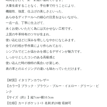
大量生産することなく、手仕事で行うことにより、
機能性、強度、
仕上げの美しさといった、
あらゆるディテールへの細心の注意をはらいながら、
一点一点、丁寧に仕上げて、
永くお使いいただく為には欠かせない工程です。
上質の牛革特有のツヤが生まれ、
使い込むほどに深みを増ししなやかになじみます。
全ての行程が手作業により作られており、
シンプルで
どこか温かみを感じるデザインが魅力です。
しっかりとしたコシのある高級感と
使い込んだ時の独特の風合いが楽しめ、
表の革とのエイジングの違いも味わっていただけます。
【材質】イタリアンカウレザー
【カラー】ブラック・ブラウン・ブルー・イエロー・グリーン・ピ
ンク
【サイズ（約）】縦
7
cm×横
10.5
cm
【仕様】
カードポケット×3 名刺 約20枚 収納可