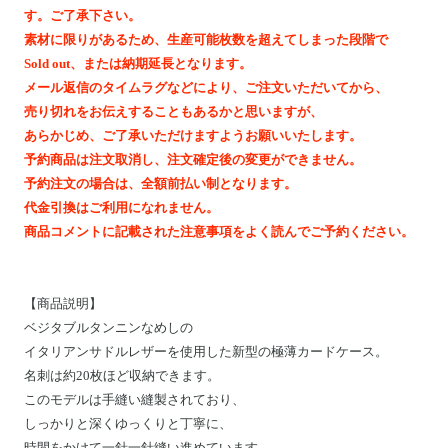
Motoike Museum
す。ご了承下さい。
素材に限りがあるため、生産可能枚数を超えてしまった段階で
Sold out、または納期延長となります。
Location
メール返信のタイムラグなどにより、ご注文いただいてから、
売り切れをお伝えすることもあるかと思いますが、
About Us
あらかじめ、ご了承いただけますようお願いいたします。
予約商品は注文取消し、注文確定後の変更ができません。
予約注文の場合は、全額前払い制となります。
Contact
代金引換はご利用になれません。
商品コメントに記載された注意事項をよく読んでご予約ください。
Instagram
ログイン
【
商品説明
】
ベジタブルタンニンなめしの
カート
イタリアンサドルレザーを使用した
新型の極薄カードケース。
ショッピングガイド
名刺は約20枚ほど収納できます。
特定商取引法に基づく表記
このモデルは手縫い縫製されており、
しっかりと深くゆっくりと丁寧に、
プライバシーポリシー
時間をかけて一針一針縫い進めています。