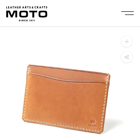
ス
キ
ッ
プ
し
Collection
て
全商品
新商品
コ
ALL ITEMS
NEW ARRIVALS
ン
シューズ
2026NEW
テ
SHOES
ン
キーケース・キーホルダ
カードケース
ツ
ー
CARD CASE
KEY CASE・ KEY HOLDER
に
コインケース
コンパクトウォレット
移
COIN CASE
COMPACT WALLET
動
ショートウォレット
ミドルウォレット
す
SHORT WALLET
MIDDLE WALLET
る
ロングウォレット
バッグ
LONG WALLET
BAGS
キャップ・ハット
グローブ
CAP・HAT
GROVE