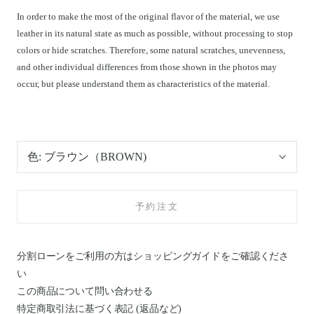
In order to make the most of the original flavor of the material, we use
leather in its natural state as much as possible, without processing to stop
colors or hide scratches. Therefore, some natural scratches, unevenness,
and other individual differences from those shown in the photos may
occur, but please understand them as characteristics of the material.
色:
ブラウン（BROWN)
予約注文
分割ローンをご利用の方はショッピングガイドを
ご確認くださ
い
この商品について問い合わせる
特定商取引法に基づく表記 (返品など)