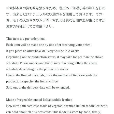
※素材本来の持ち味を活かすため、色止め・傷隠し等の加工を行わ
ず、出来るだけナチュラルな状態の革を使用しております。その
為、若干の天然キズやムラ等、写真とは異なる個体差が生じますが
素材の特性としてご理解下さい。
This item is a pre-order item.
Each item will be made one by one after receiving your order.
If you place an order now, delivery will be in 2 weeks.
Depending on the production status, it may take longer than the above
schedule. Please understand that it may take longer than the above
schedule depending on the production status.
Due to the limited materials, once the number of items exceeds the
production capacity, the items will be
Sold out or the delivery date will be extended.
Made of vegetable tanned Italian saddle leather.
New ultra-thin card case made of vegetable tanned Italian saddle leather.It
can hold about 20 business cards.This model is sewn by hand, firmly,