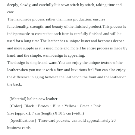
deeply, slowly, and carefully.It is sewn stitch by stitch, taking time and
care.
The handmade process, rather than mass production, ensures
functionality, strength, and beauty of the finished product.This process is
indispensable to ensure that each item is carefully finished and will be
used for a long time.The leather has a unique luster and becomes deeper
and more supple as it is used more and more.The entire process is made by
hand, and the simple, warm design is appealing.
The design is simple and warm.You can enjoy the unique texture of the
leather when you use it with a firm and luxurious feel.You can also enjoy
the difference in aging between the leather on the front and the leather on
the back.
［Material] Italian cow leather
［
Color］Black・Brown・Blue・Yellow・Green・Pink
Size (approx.): 7 cm (length) X 10.5 cm (width)
［Specifications］Three card pockets, can hold approximately 20
business cards.