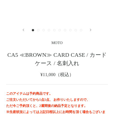
レザージャケット
革小物その他
LEATHER JACKET
クロージング
時計
CLOTHING
WATCH
メンテナンスグッズ
イーグルトップ
MAINTENANCE GOOD
EAGLE TOP
フェザートップ
チェーン＆パーツ
FEATHER TOP
CHAIN & PARTS
MOTO
ビーズ
チャームトップ
BEADS
CHARM TOP
CA5 ≪BROWN≫ CARD CASE / カード
バングル ・ブレスレット
リング
ケース / 名刺入れ
BANGLE BRACELET
RING
ウォレットチェーン
ブローチ
¥11,000（税込）
WALLET CHAIN
BROOCH
マリッジリング
ランドセル
MARRIAGE RING
SCHOOL BAG
このアイテムは予約商品です。
ご注文いただいてから1点1点、 お作りいたしますので、
News
ただ今ご予約頂くと、2週間後の納品予定となります。
※生産状況によっては上記日程以上にお時間を頂く場合もございま