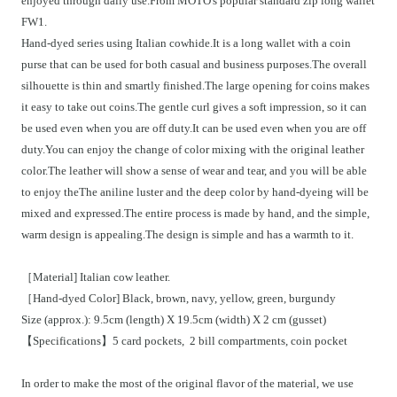
enjoyed through daily use.From MOTO's popular standard zip long wallet
FW1.
Hand-dyed series using Italian cowhide.It is a long wallet with a coin
purse that can be used for both casual and business purposes.The overall
silhouette is thin and smartly finished.The large opening for coins makes
it easy to take out coins.The gentle curl gives a soft impression, so it can
be used even when you are off duty.It can be used even when you are off
duty.You can enjoy the change of color mixing with the original leather
color.The leather will show a sense of wear and tear, and you will be able
to enjoy theThe aniline luster and the deep color by hand-dyeing will be
mixed and expressed.The entire process is made by hand, and the simple,
warm design is appealing.The design is simple and has a warmth to it.
［Material] Italian cow leather.
［Hand-dyed Color] Black, brown, navy, yellow, green, burgundy
Size (approx.): 9.5cm (length) X 19.5cm (width) X 2 cm (gusset)
【Specifications】5 card pockets, 2 bill compartments, coin pocket
In order to make the most of the original flavor of the material, we use