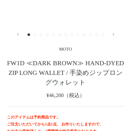
レザージャケット
革小物その他
LEATHER JACKET
クロージング
時計
CLOTHING
WATCH
メンテナンスグッズ
イーグルトップ
MAINTENANCE GOOD
EAGLE TOP
フェザートップ
チェーン＆パーツ
FEATHER TOP
CHAIN & PARTS
MOTO
ビーズ
チャームトップ
BEADS
CHARM TOP
FW1D ≪DARK BROWN≫ HAND-DYED
バングル ・ブレスレット
リング
ZIP LONG WALLET / 手染めジップロン
BANGLE BRACELET
RING
ウォレットチェーン
ブローチ
グウォレット
WALLET CHAIN
BROOCH
マリッジリング
ランドセル
¥46,200（税込）
MARRIAGE RING
SCHOOL BAG
このアイテムは予約商品です。
News
ご注文いただいてから1点1点、 お作りいたしますので、