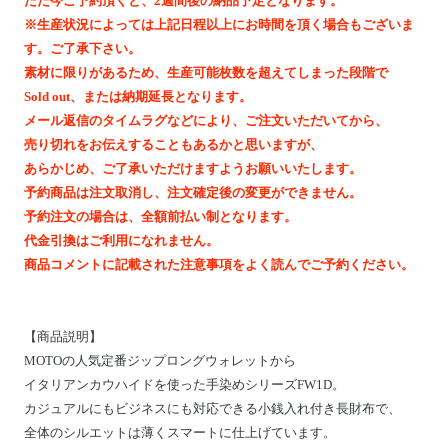
ただ今ご予約頂くと、2週間後の納品予定となります。
Motoike Museum
※生産状況によっては上記日程以上にお時間を頂く場合もございま
す。ご了承下さい。
Location
素材に限りがあるため、生産可能枚数を超えてしまった段階で
Sold out、または納期延長となります。
メール返信のタイムラグなどにより、ご注文いただいてから、
About Us
売り切れをお伝えすることもあるかと思いますが、
あらかじめ、ご了承いただけますようお願いいたします。
Contact
予約商品は注文取消し、注文確定後の変更ができません。
予約注文の場合は、全額前払い制となります。
代金引換はご利用になれません。
Instagram
商品コメントに記載された注意事項をよく読んでご予約ください。
ログイン
カート
【
商品説明
】
MOTOの人気定番ジップロングウォレットから
ショッピングガイド
イタリアンカウハイドを使った手染めシリーズFW1D。
特定商取引法に基づく表記
カジュアルにもビジネスにも対応できる小銭入れ付き長財布で、
プライバシーポリシー
全体のシルエットは薄くスマートに仕上げています。