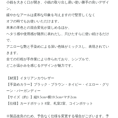
小銭を大きく口が開き、小銭の取り出し易い使い勝手の良いデザイ
ン。
緩やかなアールは柔和な印象を与えますので堅苦しくなく
オフの時でもお使いいただけます。
本来の革色との混合変化が楽しめるほか、
ヘタリ感や使用感が随所に表れだし、只ひたすらに使い続けるだけ
で、
アニローな艶と手染めによる深い色味がミックスし、表現されてい
きます。
全ての行程が手作業により作られており、シンプルで、
どこか温かみを感じるデザインが魅力です。
【材質】イタリアンカウレザー
【手染めカラー】ブラック・ブラウン・ネイビー・イエロー・グリ
ーン・バーガンディー
【サイズ（約）】縦9.5cm×横19.5cm×マチ2cm
【仕様】
カードポケット 8室、札室2室、コインポケット
※製品改良のため、予告なく仕様を変更する場合がございます。予