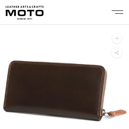
ス
キ
ッ
プ
し
Collection
て
全商品
新商品
コ
ALL ITEMS
NEW ARRIVALS
ン
シューズ
2026NEW
テ
SHOES
ン
キーケース・キーホルダ
カードケース
ツ
ー
CARD CASE
KEY CASE・ KEY HOLDER
に
コインケース
コンパクトウォレット
移
COIN CASE
COMPACT WALLET
動
ショートウォレット
ミドルウォレット
す
SHORT WALLET
MIDDLE WALLET
る
ロングウォレット
バッグ
LONG WALLET
BAGS
キャップ・ハット
グローブ
CAP・HAT
GROVE