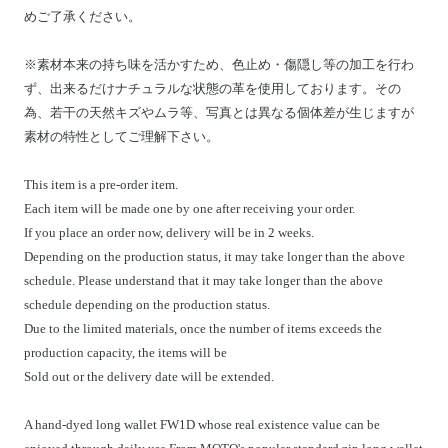
めご了承ください。
※素材本来の持ち味を活かすため、色止め・傷隠し等の加工を行わ
ず、出来るだけナチュラルな状態の革を使用しております。その
為、若干の天然キズやムラ等、写真とは異なる個体差が生じますが
素材の特性としてご理解下さい。
This item is a pre-order item.
Each item will be made one by one after receiving your order.
If you place an order now, delivery will be in 2 weeks.
Depending on the production status, it may take longer than the above
schedule. Please understand that it may take longer than the above
schedule depending on the production status.
Due to the limited materials, once the number of items exceeds the
production capacity, the items will be
Sold out or the delivery date will be extended.
A hand-dyed long wallet FW1D whose real existence value can be