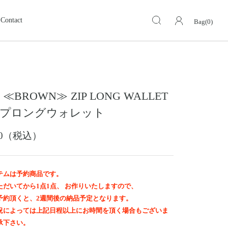
Contact
Bag(0)
キーケース・キーホルダー
KEY CASE・ KEY HOLDER
ォレット
ミドルウォレット
MIDDLE WALLET
 ≪BROWN≫ ZIP LONG WALLET
ア
モトスタイルストア
革小物その他
岡山
ジップロングウォレット
スグッズ
イーグルトップ
EAGLE TOP
900（税込）
ップ
バングル ・ブレスレット
BANGLE BRACELET
ング
ランドセル
テムは予約商品です。
SCHOOL BAG
ただいてから1点1点、 お作りいたしますので、
予約頂くと、2週間後の納品予定となります。
況によっては上記日程以上にお時間を頂く場合もございま
承下さい。