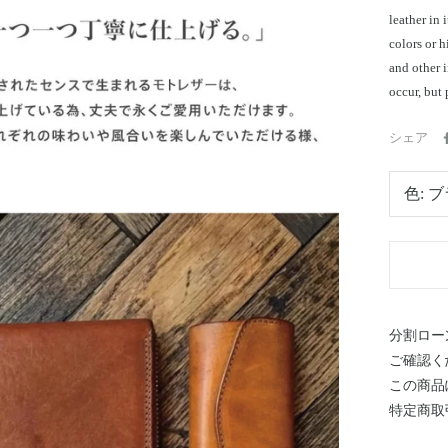
leather in 
colors or h
and other 
occur, but 
シェア
色:
ブ
分割ロー
ご確認く
この商品
特定商取