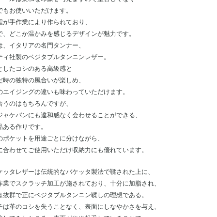
でもお使いいただけます。
程が手作業により作られており、
で、どこか温かみを感じるデザインが魅力です。
は、イタリアの名門タンナー、
ティ社製のベジタブルタンニンレザー。
としたコシのある高級感と
だ時の独特の風合いが楽しめ、
のエイジングの違いも味わっていただけます。
合うのはもちろんですが、
ジャケパンにも違和感なく会わせることができる、
品ある作りです。
のポケットを用途ごとに分けながら、
に合わせてご使用いただけ収納力にも優れています。
ケッタレザーは
伝統的なバケッタ製法で鞣された上に、
作業でスクラッチ加工が施されており、十分に加脂され、
は抜群で正にベジタブルタンニン鞣しの理想である。
チは革のコシを失うことなく、表面にしなやかさを与え、