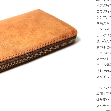
オフの時
全ての行
シンプル
内装の革
テンペス
しっかり
使い込ん
表の革と
デニムに
スーツや
とても気
それぞれ
スタイル
マットバ
表面を手
経年変化
スクラッ