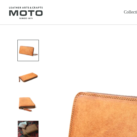
ス
キ
Collect
ッ
プ
全商品
新商品
し
ALL ITEMS
NEW ARRIVALS
て
カードケース
コインケ
コ
CARD CASE
COIN CASE
ン
ロングウォレット
バッグ
本池美術館
レ
鳥取・米子
テ
LONG WALLET
BAGS
ン
レザージャケット
クロージ
ツ
LEATHER JACKET
CLOTHING
に
フェザートップ
チェーン
移
FEATHER TOP
CHAIN & PARTS
動
リング
ウォレッ
す
RING
WALLET CHAIN
る