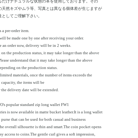
るだけナチュラルな状態の革を使用しております。その
の天然キズやムラ等、写真とは異なる個体差が生じますが
性としてご理解下さい。
s a pre-order item.
will be made one by one after receiving your order.
e an order now, delivery will be in 2 weeks.
on the production status, it may take longer than the above
Please understand that it may take longer than the above
epending on the production status.
 limited materials, once the number of items exceeds the
capacity, the items will be
 the delivery date will be extended.
s popular standard zip long wallet FW1
ies is now available in matte bucket leather.It is a long wallet
 purse that can be used for both casual and business
he overall silhouette is thin and smart.The coin pocket opens
sy access to coins.The gentle curl gives a soft impression,