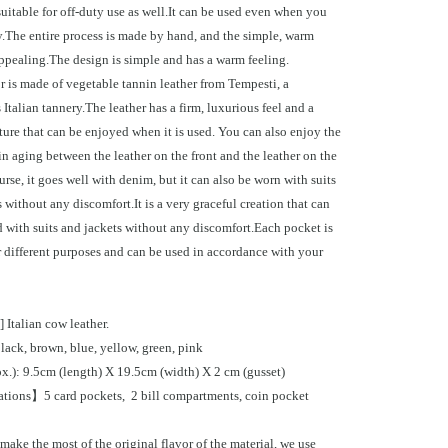
uitable for off-duty use as well.It can be used even when you
ty.The entire process is made by hand, and the simple, warm
appealing.The design is simple and has a warm feeling.
r is made of vegetable tannin leather from Tempesti, a
 Italian tannery.The leather has a firm, luxurious feel and a
ture that can be enjoyed when it is used. You can also enjoy the
in aging between the leather on the front and the leather on the
rse, it goes well with denim, but it can also be worn with suits
 without any discomfort.It is a very graceful creation that can
 with suits and jackets without any discomfort.Each pocket is
r different purposes and can be used in accordance with your
 Italian cow leather.
ack, brown, blue, yellow, green, pink
ox.): 9.5cm (length) X 19.5cm (width) X 2 cm (gusset)
tions】5 card pockets, 2 bill compartments, coin pocket
 make the most of the original flavor of the material, we use