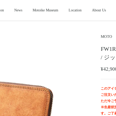
ion
News
Motoike Museum
Location
About Us
シューズ
2026NEW
SHOES
ース
コンパクトウォレット
ショートウ
MOTO
COMPACT WALLET
SHORT WALLET
FW1R
キャップ・ハット
グローブ
ザー&シルバーモト
モトスタイルスト
モトイケギャラリー
東京・北青山
鳥取・米子
東京・南青山
CAP・HAT
GROVE
/ 
ング
時計
メンテナン
WATCH
MAINTENANCE GOOD
¥42,
＆パーツ
ビーズ
チャームト
BEADS
CHARM TOP
トチェーン
ブローチ
マリッジリ
このアイ
BROOCH
MARRIAGE RING
ご注文い
ただ今ご
※生産状
す。ご了