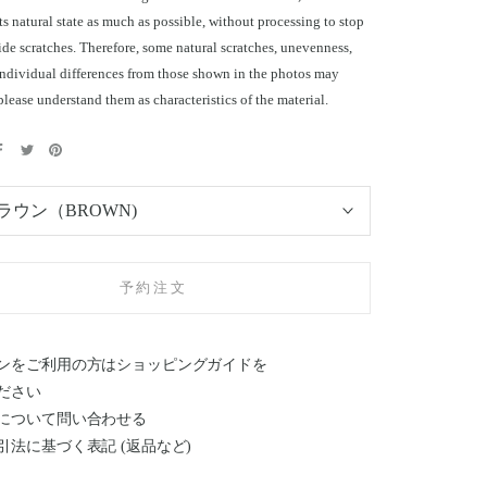
its natural state as much as possible, without processing to stop
ide scratches. Therefore, some natural scratches, unevenness,
individual differences from those shown in the photos may
please understand them as characteristics of the material.
ラウン（BROWN)
予約注文
ンをご利用の方はショッピングガイドを
ださい
について問い合わせる
引法に基づく表記 (返品など)