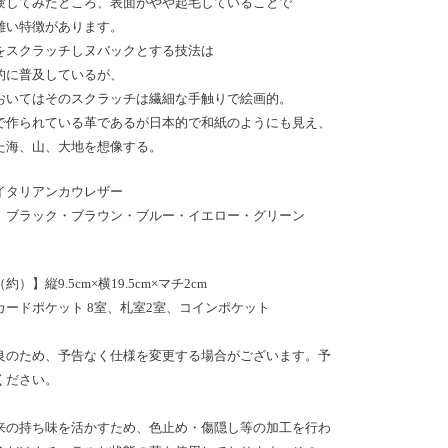
験してみたところ、表面がやや起毛していることで
難い特徴があります。
をスクラッチしヌバックとする技法は
的に普及しているが、
おいてはそのスクラッチは繊細な手触りで絵画的。
で作られている革であるが日本的で和紙のようにも見え、
た海、山、大地を想像する。
イタリアンカウレザー
】ブラック・ブラウン・ブルー・イエロー・グリーン
）】縦9.5cm×横19.5cm×マチ2cm
カードポケット 8室、札室2室、コインポケット
良のため、予告なく仕様を変更する場合がございます。予
ください。
来の持ち味を活かすため、色止め・傷隠し等の加工を行わ