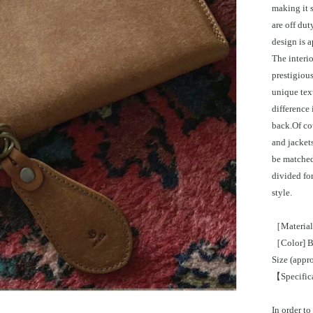
making it s
are off du
design is 
The interio
prestigious
unique tex
difference 
back.Of cou
and jackets
be matched
divided fo
style.
［Material]
［Color] Bl
Size (appr
【Specifica
In order to