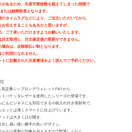
りがあるため、生産可能枚数を超えてしまった段階で
out、または納期延長となります。
信のタイムラグなどにより、ご注文いただいてから、
をお伝えすることもあるかと思いますが、
め、ご了承いただけますようお願いいたします。
は注文取消し、注文確定後の変更ができません。
の場合は、全額前払い制となります。
はご利用になれません。
ントに記載された注意事項をよく読んでご予約ください。
明
】
の人気定番ジップロングウォレットFW1から
ットバケッタレザーを使用したシリーズの登場です。
ルにもビジネスにも対応できる小銭入れ付き長財布で、
ルエットは薄くスマートに仕上げています。
ケットは大きく口が開き、
り出し易い使い勝手の良いデザイン。
アールは柔和な印象を与えますので堅苦しくなく