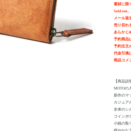
素材に限
Sold 
メール返
売り切れ
あらかじ
予約商品
予約注文
代金引換
商品コメ
【
商品説
MOTO
新作のマ
カジュア
全体のシ
コインポ
小銭の取
緩やかな