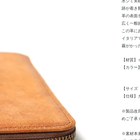
水ジミ実
跡が着き
革の表面
広く一般
この革に
イタリア
霧がかっ
【材質】
【カラー
【サイズ（約
【仕様】
※製品改
めご了承
※素材本