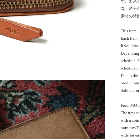
ず、出来
為、若干
素材の特
This item i
Each item 
If you plac
Depending 
schedule. 
schedule d
Due to the
production 
Sold out or
From MOTO'
The new ser
with a coin
purposes.T
wide for ea