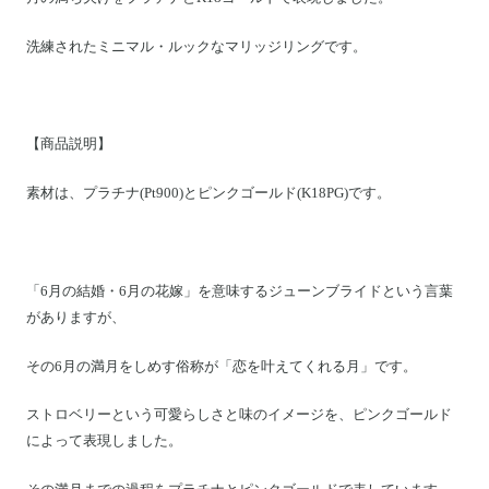
Motoike Museum
洗練されたミニマル・ルックなマリッジリングです。
Location
About Us
【商品説明】
素材は、プラチナ(Pt900)とピンクゴールド(K18PG)です。
Contact
Instagram
「6月の結婚・6月の花嫁」を意味するジューンブライドという言葉
がありますが、
ログイン
カート
その6月の満月をしめす俗称が「恋を叶えてくれる月」です。
ショッピングガイド
ストロベリーという可愛らしさと味のイメージを、ピンクゴールド
特定商取引法に基づく表記
によって表現しました。
プライバシーポリシー