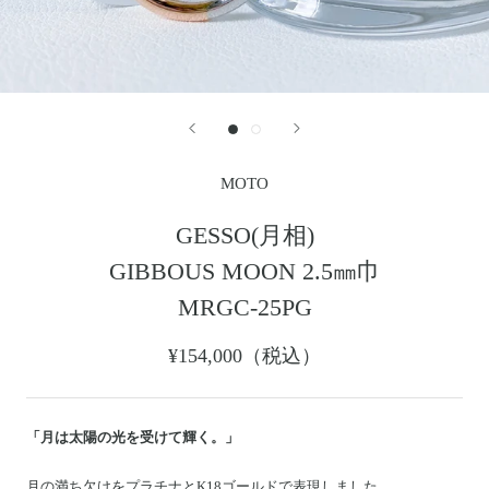
レザージャケット
革小物その他
LEATHER JACKET
クロージング
時計
CLOTHING
WATCH
メンテナンスグッズ
イーグルトップ
MAINTENANCE GOOD
EAGLE TOP
フェザートップ
チェーン＆パーツ
FEATHER TOP
CHAIN & PARTS
MOTO
ビーズ
チャームトップ
BEADS
CHARM TOP
GESSO(月相)
バングル ・ブレスレット
リング
GIBBOUS MOON 2.5㎜巾
BANGLE BRACELET
RING
ウォレットチェーン
ブローチ
MRGC-25PG
WALLET CHAIN
BROOCH
マリッジリング
ランドセル
¥154,000（税込）
MARRIAGE RING
SCHOOL BAG
「月は太陽の光を受けて輝く。」
News
月の満ち欠けをプラチナとK18ゴールドで表現しました。