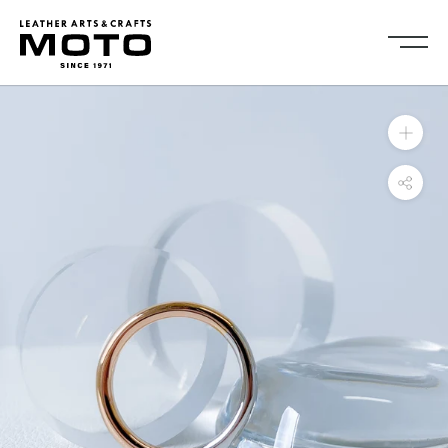
ス
キ
ッ
プ
し
Collection
て
全商品
新商品
コ
ALL ITEMS
NEW ARRIVALS
ン
シューズ
2026NEW
テ
SHOES
ン
キーケース・キーホルダ
カードケース
ツ
ー
CARD CASE
KEY CASE・ KEY HOLDER
に
コインケース
コンパクトウォレット
移
COIN CASE
COMPACT WALLET
動
ショートウォレット
ミドルウォレット
す
SHORT WALLET
MIDDLE WALLET
る
ロングウォレット
バッグ
LONG WALLET
BAGS
キャップ・ハット
グローブ
CAP・HAT
GROVE