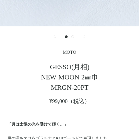
レザージャケット
革小物その他
LEATHER JACKET
クロージング
時計
CLOTHING
WATCH
メンテナンスグッズ
イーグルトップ
MAINTENANCE GOOD
EAGLE TOP
フェザートップ
チェーン＆パーツ
FEATHER TOP
CHAIN & PARTS
MOTO
ビーズ
チャームトップ
BEADS
CHARM TOP
GESSO(月相)
バングル ・ブレスレット
リング
NEW MOON 2㎜巾
BANGLE BRACELET
RING
ウォレットチェーン
ブローチ
MRGN-20PT
WALLET CHAIN
BROOCH
マリッジリング
ランドセル
¥99,000（税込）
MARRIAGE RING
SCHOOL BAG
「月は太陽の光を受けて輝く。」
News
月の満ち欠けをプラチナとK18ゴールドで表現しました。