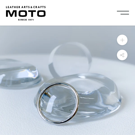
ス
キ
ッ
プ
し
Collection
て
全商品
新商品
コ
ALL ITEMS
NEW ARRIVALS
ン
シューズ
2026NEW
テ
SHOES
ン
キーケース・キーホルダ
カードケース
ツ
ー
CARD CASE
KEY CASE・ KEY HOLDER
に
コインケース
コンパクトウォレット
移
COIN CASE
COMPACT WALLET
動
ショートウォレット
ミドルウォレット
す
SHORT WALLET
MIDDLE WALLET
る
ロングウォレット
バッグ
LONG WALLET
BAGS
キャップ・ハット
グローブ
CAP・HAT
GROVE