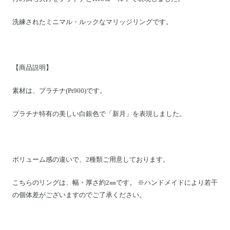
Motoike Museum
洗練されたミニマル・ルックなマリッジリングです。
Location
About Us
【商品説明】
素材は、プラチナ(Pt900)です。
Contact
プラチナ特有の美しい白銀色で「新月」を表現しました。
Instagram
ログイン
ボリューム感の違いで、2種類ご用意しております。
カート
こちらのリングは、幅・厚さ約2㎜です。 ※ハンドメイドにより若干
ショッピングガイド
の個体差がございますのでご了承ください。
特定商取引法に基づく表記
プライバシーポリシー