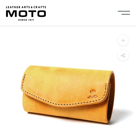
ス
キ
ッ
プ
し
Collection
て
全商品
新商品
コ
ALL ITEMS
NEW ARRIVALS
ン
シューズ
2026NEW
テ
SHOES
ン
キーケース・キーホルダ
カードケース
ツ
ー
CARD CASE
KEY CASE・ KEY HOLDER
に
コインケース
コンパクトウォレット
移
COIN CASE
COMPACT WALLET
動
ショートウォレット
ミドルウォレット
す
SHORT WALLET
MIDDLE WALLET
る
ロングウォレット
バッグ
LONG WALLET
BAGS
キャップ・ハット
グローブ
CAP・HAT
GROVE