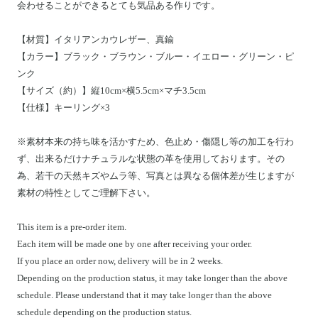
会わせることができるとても気品ある作りです。
【材質】イタリアンカウレザー、真鍮
【カラー】ブラック・ブラウン・ブルー・イエロー・グリーン・ピ
ンク
【サイズ（約）】縦10cm×横5.5cm×マチ3.5cm
【仕様】キーリング×3
※素材本来の持ち味を活かすため、色止め・傷隠し等の加工を行わ
ず、出来るだけナチュラルな状態の革を使用しております。その
為、若干の天然キズやムラ等、写真とは異なる個体差が生じますが
素材の特性としてご理解下さい。
This item is a pre-order item.
Each item will be made one by one after receiving your order.
If you place an order now, delivery will be in 2 weeks.
Depending on the production status, it may take longer than the above
schedule. Please understand that it may take longer than the above
schedule depending on the production status.