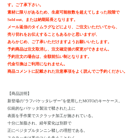
Motoike Museum
す。ご了承下さい。
素材に限りがあるため、生産可能枚数を超えてしまった段階で
Sold out、または納期延長となります。
Location
メール返信のタイムラグなどにより、ご注文いただいてから、
売り切れをお伝えすることもあるかと思いますが、
About Us
あらかじめ、ご了承いただけますようお願いいたします。
予約商品は注文取消し、注文確定後の変更ができません。
予約注文の場合は、全額前払い制となります。
Contact
代金引換はご利用になれません。
商品コメントに記載された注意事項をよく読んでご予約ください。
Instagram
ログイン
【
商品説明
】
新登場の"ラフバケッタレザー"を使用したMOTOのキーケース。
カート
伝統的なバケッタ製法で鞣された上に
ショッピングガイド
表面を手作業でスクラッチ加工が施されている。
特定商取引法に基づく表記
十分に加脂され、経年変化は別群で
正にベジタブルタンニン鞣しの理想である。
プライバシーポリシー
スクラッチは革のコシを失うことなく、