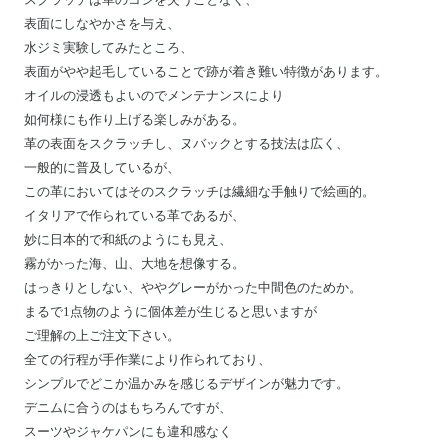
表面にしなやかさを与え、
水ジミ実験してみたところ、
表面がやや起毛していることで跡が着き難い特徴があります。
オイルの浸透もよいのでメンテナンスにより
如何様にも作り上げる楽しみがある。
革の表面をスクラッチし、ヌバックとする技法は広く、
一般的に普及しているが、
この革においてはそのスクラッチは繊細な手触りで絵画的。
イタリアで作られている革であるが、
妙に日本的で和紙のようにも見え、
霧がかった海、山、大地を想像する。
はっきりとしない、ややグレーがかった中間色のためか。
まるで1点物のように個体差が生じると思いますが
ご理解の上ご注文下さい。
全ての行程が手作業により作られており、
シンプルでどこか温かみを感じるデザインが魅力です。
デニムに合うのはもちろんですが、
スーツやジャケパンにも違和感なく