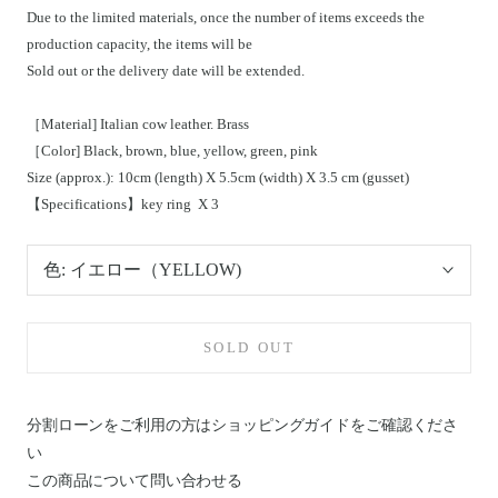
Due to the limited materials, once the number of items exceeds the
production capacity, the items will be
Sold out or the delivery date will be extended.
［Material] Italian cow leather. Brass
［Color] Black, brown, blue, yellow, green, pink
Size (approx.): 10cm (length) X 5.5cm (width) X 3.5 cm (gusset)
【Specifications】key ring
X 3
色:
イエロー（YELLOW)
SOLD OUT
分割ローンをご利用の方はショッピングガイドを
ご確認くださ
い
この商品について問い合わせる