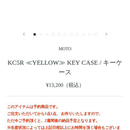
レザージャケット
革小物その他
LEATHER JACKET
クロージング
時計
CLOTHING
WATCH
メンテナンスグッズ
イーグルトップ
MAINTENANCE GOOD
EAGLE TOP
フェザートップ
チェーン＆パーツ
FEATHER TOP
CHAIN & PARTS
MOTO
ビーズ
チャームトップ
BEADS
CHARM TOP
KC5R ≪YELLOW≫ KEY CASE / キーケ
バングル ・ブレスレット
リング
ース
BANGLE BRACELET
RING
ウォレットチェーン
ブローチ
¥13,200（税込）
WALLET CHAIN
BROOCH
マリッジリング
ランドセル
MARRIAGE RING
SCHOOL BAG
このアイテムは予約商品です。
ご注文いただいてから1点1点、 お作りいたしますので、
News
ただ今ご予約頂くと、2週間後の納品予定となります。
※生産状況によっては上記日程以上にお時間を頂く場合もございま