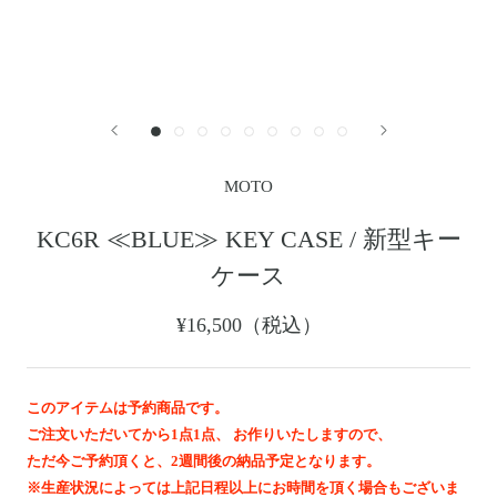
レザージャケット
革小物その他
LEATHER JACKET
クロージング
時計
CLOTHING
WATCH
メンテナンスグッズ
イーグルトップ
MAINTENANCE GOOD
EAGLE TOP
フェザートップ
チェーン＆パーツ
FEATHER TOP
CHAIN & PARTS
MOTO
ビーズ
チャームトップ
BEADS
CHARM TOP
KC6R ≪BLUE≫ KEY CASE / 新型キー
バングル ・ブレスレット
リング
ケース
BANGLE BRACELET
RING
ウォレットチェーン
ブローチ
¥16,500（税込）
WALLET CHAIN
BROOCH
マリッジリング
ランドセル
MARRIAGE RING
SCHOOL BAG
このアイテムは予約商品です。
ご注文いただいてから1点1点、 お作りいたしますので、
News
ただ今ご予約頂くと、2週間後の納品予定となります。
※生産状況によっては上記日程以上にお時間を頂く場合もございま