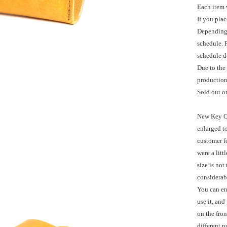
Each item 
If you plac
Depending 
schedule. 
schedule d
Due to the
production 
Sold out or
New Key C
enlarged t
customer fe
were a litt
size is not
considerabl
You can en
use it, and
on the fro
different 