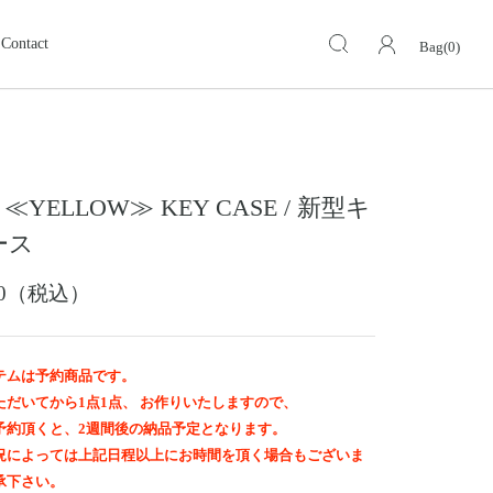
Contact
Bag(0)
キーケース・キーホルダー
KEY CASE・ KEY HOLDER
ォレット
ミドルウォレット
MIDDLE WALLET
 ≪YELLOW≫ KEY CASE / 新型キ
ア
モトスタイルストア
革小物その他
岡山
ース
スグッズ
イーグルトップ
EAGLE TOP
500（税込）
ップ
バングル ・ブレスレット
BANGLE BRACELET
ング
ランドセル
テムは予約商品です。
SCHOOL BAG
ただいてから1点1点、 お作りいたしますので、
予約頂くと、2週間後の納品予定となります。
況によっては上記日程以上にお時間を頂く場合もございま
承下さい。