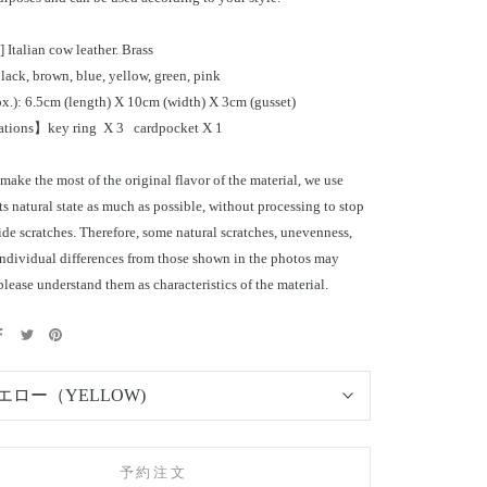
 Italian cow leather. Brass
ack, brown, blue, yellow, green, pink
ox.): 6.5cm (length) X 10cm (width) X 3cm (gusset)
ations】key ring
X 3 cardpocket
X 1
 make the most of the original flavor of the material, we use
its natural state as much as possible, without processing to stop
ide scratches. Therefore, some natural scratches, unevenness,
individual differences from those shown in the photos may
please understand them as characteristics of the material.
エロー（YELLOW)
予約注文