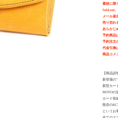
素材に限
Sold 
メール返
売り切れ
あらかじ
予約商品
予約注文
代金引換
商品コメ
【
商品説
新登場の
新型カード
MOTOの
カード収
既存のK
というお
全てのス