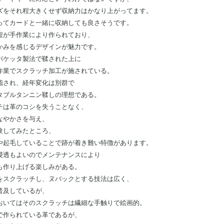
ズをそれ程大きくせず収納力はかなり上がってます。
ってカードと一緒に収納しても良さそうです。
程が手作業により作られており、
かみを感じるデザインが魅力です。
バケッタ製法で鞣された上に
作業でスクラッチ加工が施されている。
脂され、経年変化は別群で
タブルタンニン鞣しの理想である。
チは革のコシを失うことなく、
なやかさを与え、
験してみたところ、
や起毛していることで跡が着き難い特徴があります。
浸透もよいのでメンテナンスにより
も作り上げる楽しみがある。
をスクラッチし、ヌバックとする技法は広く、
普及しているが、
おいてはそのスクラッチは繊細な手触りで絵画的。
で作られている革であるが、