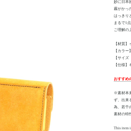
妙に日本
霧がかっ
はっきり
まるで1
ご理解の
【材質】
【カラー
【サイズ（
【仕様】
おすすめ
※素材本
ず、出来
為、若干
素材の特
This item i