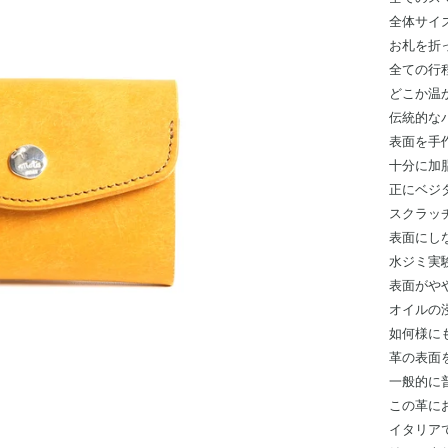
全体サイ
お札を折
全ての行
どこか温
伝統的な
表面を手
十分に加
正にベジ
スクラッ
表面にし
水ジミ実
表面がや
オイルの
如何様に
革の表面
一般的に
この革に
イタリア