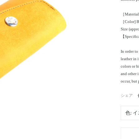
［Material]
［Color] Bl
Size (appr
【Specific
In order to
leather in 
colors or h
and other 
occur, but 
シェア
色:
イ