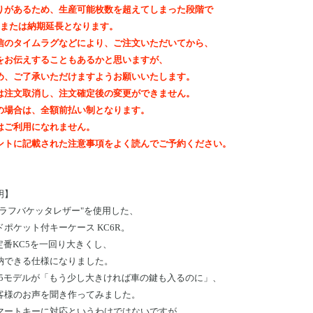
りがあるため、生産可能枚数を超えてしまった段階で
out、または納期延長となります。
信のタイムラグなどにより、ご注文いただいてから、
をお伝えすることもあるかと思いますが、
め、ご了承いただけますようお願いいたします。
は注文取消し、注文確定後の変更ができません。
の場合は、全額前払い制となります。
はご利用になれません。
ントに記載された注意事項をよく読んでご予約ください。
明
】
"ラフバケッタレザー"を使用した、
ポケット付キーケース KC6R。
定番KC5を一回り大きくし、
納できる仕様になりました。
C5モデルが「もう少し大きければ車の鍵も入るのに」、
客様のお声を聞き作ってみました。
マートキーに対応というわけではないですが、