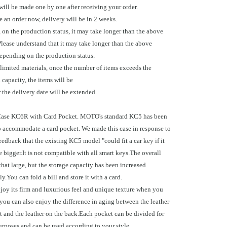
will be made one by one after receiving your order.
e an order now, delivery will be in 2 weeks.
on the production status, it may take longer than the above
Please understand that it may take longer than the above
epending on the production status.
 limited materials, once the number of items exceeds the
capacity, the items will be
 the delivery date will be extended.
ase KC6R with Card Pocket. MOTO's standard KC5 has been
o accommodate a card pocket. We made this case in response to
edback that the existing KC5 model "could fit a car key if it
le bigger.It is not compatible with all smart keys.The overall
 that large, but the storage capacity has been increased
y.You can fold a bill and store it with a card.
joy its firm and luxurious feel and unique texture when you
 you can also enjoy the difference in aging between the leather
nt and the leather on the back.Each pocket can be divided for
purposes and can be used according to your style.