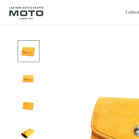
ス
キ
Collect
ッ
プ
全商品
新商品
し
ALL ITEMS
NEW ARRIVALS
て
カードケース
コインケ
コ
CARD CASE
COIN CASE
ン
ロングウォレット
バッグ
本池美術館
レ
鳥取・米子
テ
LONG WALLET
BAGS
ン
レザージャケット
クロージ
ツ
LEATHER JACKET
CLOTHING
に
フェザートップ
チェーン
移
FEATHER TOP
CHAIN & PARTS
動
リング
ウォレッ
す
RING
WALLET CHAIN
る