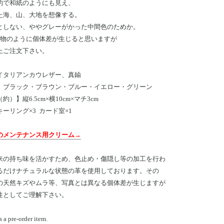
的で和紙のようにも見え、
た海、山、大地を想像する。
としない、ややグレーがかった中間色のためか。
点物のように個体差が生じると思いますが
上ご注文下さい。
イタリアンカウレザー、真鍮
】ブラック・ブラウン・ブルー・イエロー・グリーン
約）】縦6.5cm×横10cm×マチ3cm
キーリング×3 カード室
×1
のメンテナンス用クリーム→
来の持ち味を活かすため、色止め・傷隠し等の加工を行わ
るだけナチュラルな状態の革を使用しております。その
の天然キズやムラ等、写真とは異なる個体差が生じますが
性としてご理解下さい。
s a pre-order item.