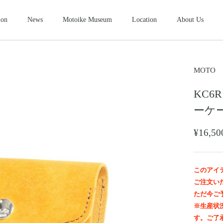
ion
News
Motoike Museum
Location
About Us
シューズ
2026NEW
SHOES
ース
コンパクトウォレット
ショートウ
MOTO
COMPACT WALLET
SHORT WALLET
KC6R
キャップ・ハット
グローブ
ザー&シルバーモト
モトスタイルスト
モトイケギャラリー
東京・北青山
鳥取・米子
東京・南青山
CAP・HAT
GROVE
ーケ
ング
時計
メンテナン
WATCH
MAINTENANCE GOOD
¥16,
＆パーツ
ビーズ
チャームト
BEADS
CHARM TOP
トチェーン
ブローチ
マリッジリ
このアイ
BROOCH
MARRIAGE RING
ご注文い
ただ今ご
※生産状
す。ご了