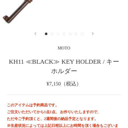
レザージャケット
革小物その他
LEATHER JACKET
クロージング
時計
CLOTHING
WATCH
メンテナンスグッズ
イーグルトップ
MAINTENANCE GOOD
EAGLE TOP
フェザートップ
チェーン＆パーツ
FEATHER TOP
CHAIN & PARTS
MOTO
ビーズ
チャームトップ
BEADS
CHARM TOP
KH11 ≪BLACK≫ KEY HOLDER / キー
バングル ・ブレスレット
リング
ホルダー
BANGLE BRACELET
RING
ウォレットチェーン
ブローチ
¥7,150（税込）
WALLET CHAIN
BROOCH
マリッジリング
ランドセル
MARRIAGE RING
SCHOOL BAG
このアイテムは予約商品です。
ご注文いただいてから1点1点、 お作りいたしますので、
News
ただ今ご予約頂くと、2週間後の納品予定となります。
※生産状況によっては上記日程以上にお時間を頂く場合もございま