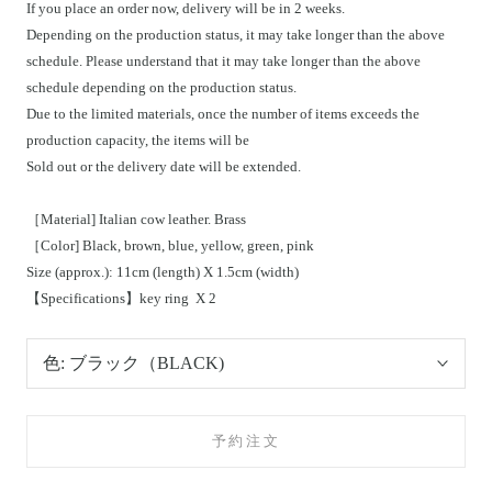
If you place an order now, delivery will be in 2 weeks.
Depending on the production status, it may take longer than the above
schedule. Please understand that it may take longer than the above
schedule depending on the production status.
Due to the limited materials, once the number of items exceeds the
production capacity, the items will be
Sold out or the delivery date will be extended.
［Material] Italian cow leather. Brass
［Color] Black, brown, blue, yellow, green, pink
Size (approx.): 11cm (length) X 1.5cm (width)
【Specifications】key ring
X 2
色:
ブラック（BLACK)
予約注文