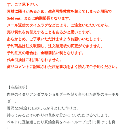
Motoike Museum
す。ご了承下さい。
素材に限りがあるため、生産可能枚数を超えてしまった段階で
Sold out、または納期延長となります。
Location
メール返信のタイムラグなどにより、ご注文いただいてから、
売り切れをお伝えすることもあるかと思いますが、
About Us
あらかじめ、ご了承いただけますようお願いいたします。
予約商品は注文取消し、注文確定後の変更ができません。
予約注文の場合は、全額前払い制となります。
Contact
代金引換はご利用になれません。
商品コメントに記載された注意事項をよく読んでご予約ください。
Instagram
ログイン
【
商品説明
】
肉厚のイタリアンダブルショルダーを貼り合わせた新型のキーホル
カート
ダー。
ショッピングガイド
贅沢な2枚合わせのしっかりとした作りは、
特定商取引法に基づく表記
持ってみるとその作りの良さが分かっていただけるでしょう。
ベルトに直接通したり真鍮金具をベルトループに引っ掛けても良
プライバシーポリシー
し。