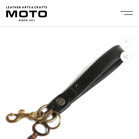
ス
キ
ッ
プ
し
Collection
て
全商品
新商品
コ
ALL ITEMS
NEW ARRIVALS
ン
シューズ
2026NEW
テ
SHOES
ン
キーケース・キーホルダ
カードケース
ツ
ー
CARD CASE
KEY CASE・ KEY HOLDER
に
コインケース
コンパクトウォレット
移
COIN CASE
COMPACT WALLET
動
ショートウォレット
ミドルウォレット
す
SHORT WALLET
MIDDLE WALLET
る
ロングウォレット
バッグ
LONG WALLET
BAGS
キャップ・ハット
グローブ
CAP・HAT
GROVE