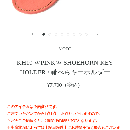
レザージャケット
革小物その他
LEATHER JACKET
クロージング
時計
CLOTHING
WATCH
メンテナンスグッズ
イーグルトップ
MAINTENANCE GOOD
EAGLE TOP
フェザートップ
チェーン＆パーツ
FEATHER TOP
CHAIN & PARTS
MOTO
ビーズ
チャームトップ
BEADS
CHARM TOP
KH10 ≪PINK≫ SHOEHORN KEY
バングル ・ブレスレット
リング
HOLDER / 靴べらキーホルダー
BANGLE BRACELET
RING
ウォレットチェーン
ブローチ
¥7,700（税込）
WALLET CHAIN
BROOCH
マリッジリング
ランドセル
MARRIAGE RING
SCHOOL BAG
このアイテムは予約商品です。
ご注文いただいてから1点1点、 お作りいたしますので、
News
ただ今ご予約頂くと、2週間後の納品予定となります。
※生産状況によっては上記日程以上にお時間を頂く場合もございま