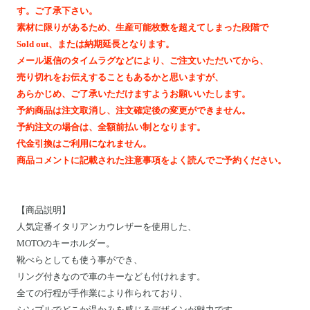
Motoike Museum
す。ご了承下さい。
素材に限りがあるため、生産可能枚数を超えてしまった段階で
Sold out、または納期延長となります。
Location
メール返信のタイムラグなどにより、ご注文いただいてから、
売り切れをお伝えすることもあるかと思いますが、
About Us
あらかじめ、ご了承いただけますようお願いいたします。
予約商品は注文取消し、注文確定後の変更ができません。
予約注文の場合は、全額前払い制となります。
Contact
代金引換はご利用になれません。
商品コメントに記載された注意事項をよく読んでご予約ください。
Instagram
ログイン
【
商品説明
】
人気定番イタリアンカウレザーを使用した、
カート
MOTOのキーホルダー。
ショッピングガイド
靴べらとしても使う事ができ、
特定商取引法に基づく表記
リング付きなので車のキーなども付けれます。
全ての行程が手作業により作られており、
プライバシーポリシー
シンプルでどこか温かみを感じるデザインが魅力です。