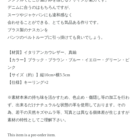
デニムに合うのはもちろんですが、
スーツやジャケパンにも違和感なく
会わせることができる、とても気品ある作りです。
ブラス製のナスカンを
パンツのベルトループに引っ掛けても良いでしょう。
【材質】イタリアンカウレザー、真鍮
【カラー】ブラック・ブラウン・ブルー・イエロー・グリーン・ピ
ンク
【サイズ（約）】縦10cm×横5.5cm
【仕様】キーリング×2
※素材本来の持ち味を活かすため、色止め・傷隠し等の加工を行わ
ず、出来るだけナチュラルな状態の革を使用しております。その
為、若干の天然キズやムラ等、写真とは異なる個体差が生じますが
素材の特性としてご理解下さい。
This item is a pre-order item.