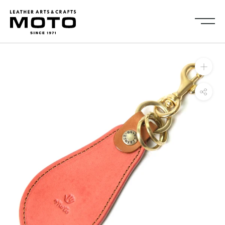
ス
キ
ッ
プ
し
Collection
て
全商品
新商品
コ
ALL ITEMS
NEW ARRIVALS
ン
シューズ
2026NEW
テ
SHOES
ン
キーケース・キーホルダ
カードケース
ツ
ー
CARD CASE
KEY CASE・ KEY HOLDER
に
コインケース
コンパクトウォレット
移
COIN CASE
COMPACT WALLET
動
ショートウォレット
ミドルウォレット
す
SHORT WALLET
MIDDLE WALLET
る
ロングウォレット
バッグ
LONG WALLET
BAGS
キャップ・ハット
グローブ
CAP・HAT
GROVE