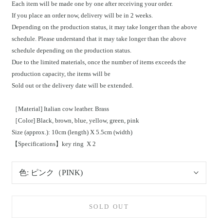
Each item will be made one by one after receiving your order.
If you place an order now, delivery will be in 2 weeks.
Depending on the production status, it may take longer than the above
schedule. Please understand that it may take longer than the above
schedule depending on the production status.
Due to the limited materials, once the number of items exceeds the
production capacity, the items will be
Sold out or the delivery date will be extended.
［Material] Italian cow leather. Brass
［Color] Black, brown, blue, yellow, green, pink
Size (approx.): 10cm (length) X 5.5cm (width)
【Specifications】key ring
X 2
色:
ピンク（PINK)
SOLD OUT