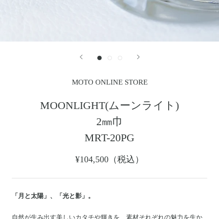
レザージャケット
革小物その他
LEATHER JACKET
クロージング
時計
CLOTHING
WATCH
メンテナンスグッズ
イーグルトップ
MAINTENANCE GOOD
EAGLE TOP
フェザートップ
チェーン＆パーツ
FEATHER TOP
CHAIN & PARTS
MOTO ONLINE STORE
ビーズ
チャームトップ
BEADS
CHARM TOP
MOONLIGHT(ムーンライト)
バングル ・ブレスレット
リング
2㎜巾
BANGLE BRACELET
RING
ウォレットチェーン
ブローチ
MRT-20PG
WALLET CHAIN
BROOCH
マリッジリング
ランドセル
¥104,500（税込）
MARRIAGE RING
SCHOOL BAG
「月と太陽」、「光と影」。
News
自然が生み出す美しいカタチや輝きを、素材それぞれの魅力を生か