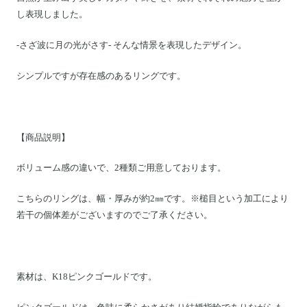
Motoike Museum
し表現しました。
-さざ波に月の光がさす- そんな情景を表現したデザイン。
Location
シンプルですが存在感のあるリングです。
About Us
Contact
【商品説明】
ボリューム感の違いで、2種類ご用意しております。
Instagram
こちらのリングは、幅・厚みが約2㎜です。※槌目という加工により
ログイン
若干の個体差がございますのでご了承ください。
カート
ショッピングガイド
特定商取引法に基づく表記
素材は、K18ピンクゴールドです。
プライバシーポリシー