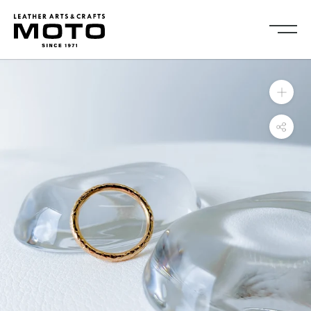
ス
キ
ッ
プ
し
Collection
て
全商品
新商品
コ
ALL ITEMS
NEW ARRIVALS
ン
シューズ
2026NEW
テ
SHOES
ン
キーケース・キーホルダ
カードケース
ツ
ー
CARD CASE
KEY CASE・ KEY HOLDER
に
コインケース
コンパクトウォレット
移
COIN CASE
COMPACT WALLET
動
ショートウォレット
ミドルウォレット
す
SHORT WALLET
MIDDLE WALLET
る
ロングウォレット
バッグ
LONG WALLET
BAGS
キャップ・ハット
グローブ
CAP・HAT
GROVE