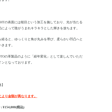
GHTの
表面には槌目という加工を施しており、光が当たる
凸によって陰がうまれキラキラとした輝きを放ちます。
を経ると、ゆっくりと角が丸みを帯び、柔らかい凹凸へと
いきます。
OTOの革製品のように「経年変化」として楽しんでいただ
インとなっております。
格】
により金額が異なります。
: ¥154,000(税込)