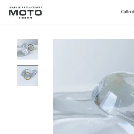
ス
キ
Collect
ッ
プ
全商品
新商品
し
ALL ITEMS
NEW ARRIVALS
て
カードケース
コインケ
コ
CARD CASE
COIN CASE
ン
ロングウォレット
バッグ
本池美術館
レ
鳥取・米子
テ
LONG WALLET
BAGS
ン
レザージャケット
クロージ
ツ
LEATHER JACKET
CLOTHING
に
フェザートップ
チェーン
移
FEATHER TOP
CHAIN & PARTS
動
リング
ウォレッ
す
RING
WALLET CHAIN
る