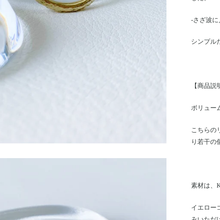
-さざ波
シンプル
【商品説
ボリュー
こちらの
り若干の
素材は、
イエロー
みいただ