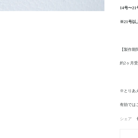
14号〜21号
※21号以
【製作期
約2ヶ月
※とりあ
有効では
シェア