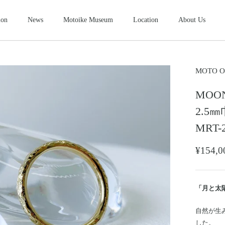
ion
News
Motoike Museum
Location
About Us
シューズ
2026NEW
SHOES
ース
コンパクトウォレット
ショートウ
MOTO O
COMPACT WALLET
SHORT WALLET
MOO
キャップ・ハット
グローブ
ザー&シルバーモト
モトスタイルスト
モトイケギャラリー
東京・北青山
鳥取・米子
東京・南青山
CAP・HAT
GROVE
2.5㎜
ング
時計
メンテナン
MRT-
WATCH
MAINTENANCE GOOD
＆パーツ
ビーズ
チャームト
¥154
BEADS
CHARM TOP
トチェーン
ブローチ
マリッジリ
BROOCH
MARRIAGE RING
「月と太
自然が生
した。