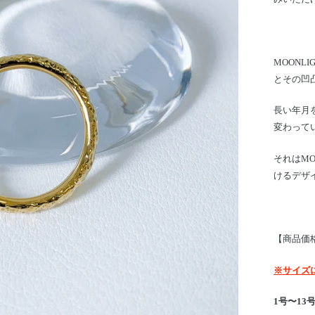
MOONLI
とその凹
長い年月
変わって
それはM
けるデザ
【商品価
※サイズ
1号〜13号 