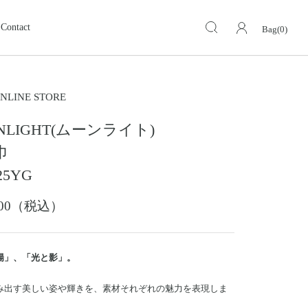
Contact
Bag(0)
キーケース・キーホルダー
KEY CASE・ KEY HOLDER
ォレット
ミドルウォレット
NLINE STORE
MIDDLE WALLET
NLIGHT(ムーンライト)
ア
モトスタイルストア
革小物その他
岡山
巾
スグッズ
イーグルトップ
25YG
EAGLE TOP
ップ
バングル ・ブレスレット
,000（税込）
BANGLE BRACELET
ング
ランドセル
SCHOOL BAG
陽」、「光と影」。
み出す美しい姿や輝きを、素材それぞれの魅力を表現しま