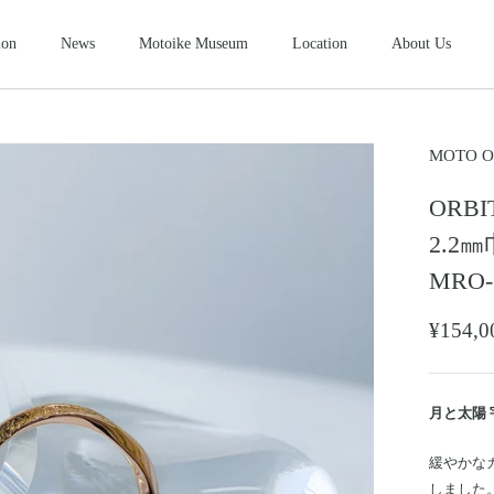
ion
News
Motoike Museum
Location
About Us
シューズ
2026NEW
SHOES
ース
コンパクトウォレット
ショートウ
MOTO O
COMPACT WALLET
SHORT WALLET
ORB
キャップ・ハット
グローブ
ザー&シルバーモト
モトスタイルスト
モトイケギャラリー
東京・北青山
鳥取・米子
東京・南青山
CAP・HAT
GROVE
2.2㎜
ング
時計
メンテナン
MRO-
WATCH
MAINTENANCE GOOD
＆パーツ
ビーズ
チャームト
¥154
BEADS
CHARM TOP
トチェーン
ブローチ
マリッジリ
BROOCH
MARRIAGE RING
月と太陽
緩やかな
しました