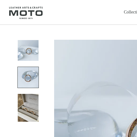
ス
キ
Collect
ッ
プ
全商品
新商品
し
ALL ITEMS
NEW ARRIVALS
て
カードケース
コインケ
コ
CARD CASE
COIN CASE
ン
ロングウォレット
バッグ
本池美術館
レ
鳥取・米子
テ
LONG WALLET
BAGS
ン
レザージャケット
クロージ
ツ
LEATHER JACKET
CLOTHING
に
フェザートップ
チェーン
移
FEATHER TOP
CHAIN & PARTS
動
リング
ウォレッ
す
RING
WALLET CHAIN
る