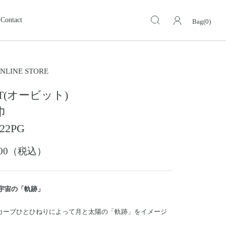
Contact
Bag(0)
キーケース・キーホルダー
KEY CASE・ KEY HOLDER
ォレット
ミドルウォレット
NLINE STORE
MIDDLE WALLET
IT(オービット)
ア
モトスタイルストア
革小物その他
岡山
巾
スグッズ
イーグルトップ
22PG
EAGLE TOP
ップ
バングル ・ブレスレット
,000（税込）
BANGLE BRACELET
ング
ランドセル
SCHOOL BAG
 宇宙の「軌跡」
カーブひとひねりによって月と太陽の「軌跡」をイメージ
。