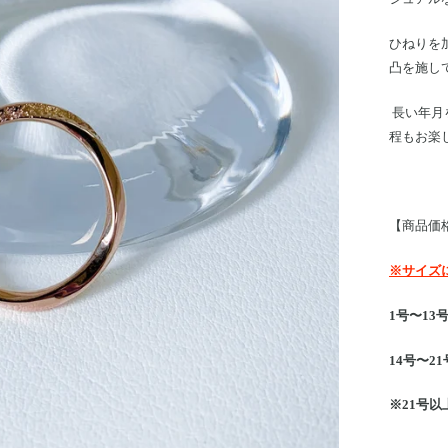
ひねりを
凸を施し
長い年月
程もお楽
【商品価
※サイズ
1号〜13号 
14号〜21号
※21号以