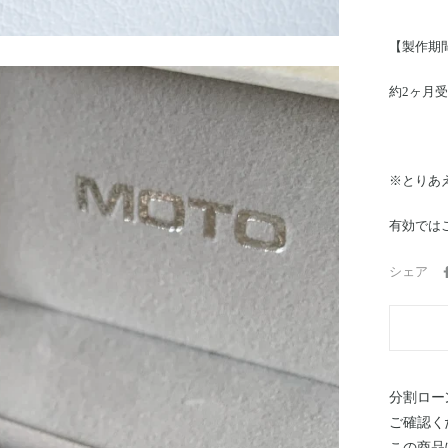
【製作期
約2ヶ月
※とりあ
有効では
シェア
分割ロー
ご確認く
この商品