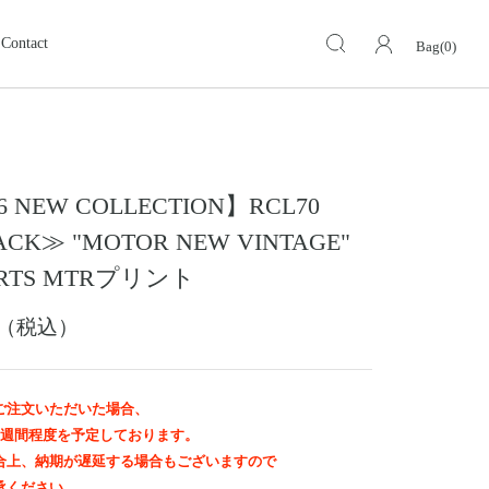
Contact
Bag(0)
キーケース・キーホルダー
KEY CASE・ KEY HOLDER
ォレット
ミドルウォレット
MIDDLE WALLET
6 NEW COLLECTION】RCL70
ア
モトスタイルストア
革小物その他
岡山
CK≫ "MOTOR NEW VINTAGE"
スグッズ
イーグルトップ
HIRTS MTRプリント
EAGLE TOP
ップ
バングル ・ブレスレット
00（税込）
BANGLE BRACELET
ング
ランドセル
SCHOOL BAG
ご注文いただいた場合、
2週間程度を予定しております。
合上、納期が遅延する場合もございますので
承ください。