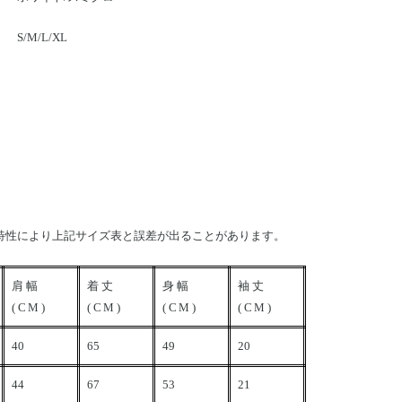
S/M/L/XL
特性により上記サイズ表と誤差が出ることがあります。
肩幅
着丈
身幅
袖丈
(CM)
(CM)
(CM)
(CM)
40
65
49
20
44
67
53
21