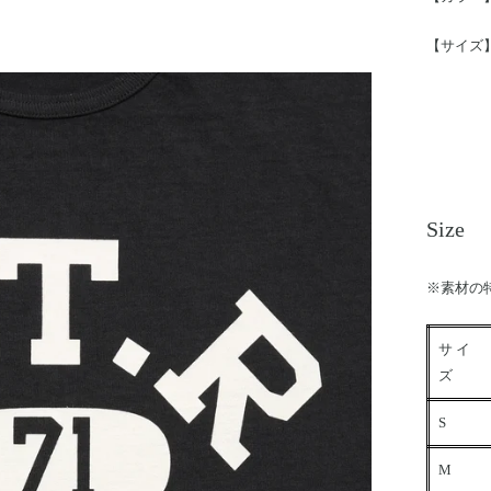
【サイズ】 
Size
※素材の
サイ
ズ
S
M