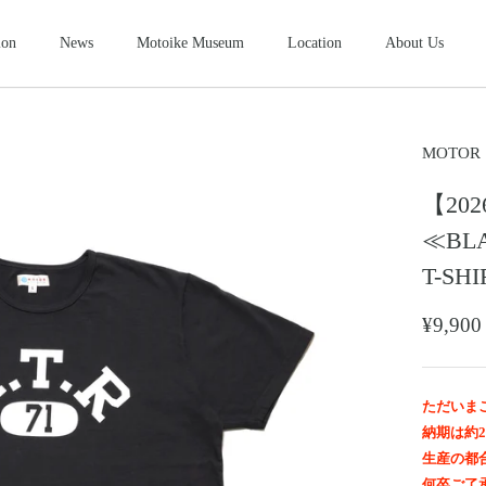
ion
News
Motoike Museum
Location
About Us
シューズ
2026NEW
SHOES
ース
コンパクトウォレット
ショートウ
MOTOR
COMPACT WALLET
SHORT WALLET
【202
キャップ・ハット
グローブ
ザー&シルバーモト
モトスタイルスト
モトイケギャラリー
東京・北青山
鳥取・米子
東京・南青山
CAP・HAT
GROVE
≪BLA
ング
時計
メンテナン
T-S
WATCH
MAINTENANCE GOOD
＆パーツ
ビーズ
チャームト
¥9,9
BEADS
CHARM TOP
トチェーン
ブローチ
マリッジリ
BROOCH
MARRIAGE RING
ただいま
納期は約
生産の都
何卒ご了