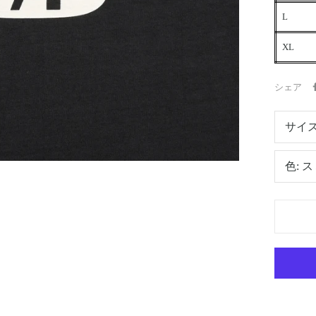
L
XL
シェア
サイズ
色:
ス