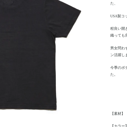
た、
USA製
程良い開
織っても
男女問わ
ン活躍し
今季のボ
た。
【素材】 
【カラー