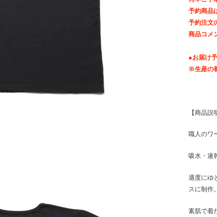
予約商品
予約注文
商品コメ
●お届け予
※生産の
【商品説
職人のワ
吸水・速
適度にゆ
スに制作
素肌で着