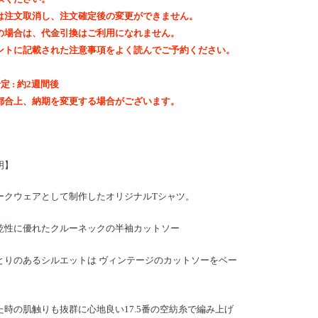
は注文取消し、注文確定後の変更ができません。
の場合は、代金引換はご利用になれません。
ントに記載された注意事項をよく読んでご予約ください。
定 : 約2週間後
都合上、納期を変更する場合がございます。
明】
ークウェアとして制作したオリジナルTシャツ。
乾性に優れたクルーネックの半袖カットソー
とりのあるシルエットは ヴィンテージのカットソーをベー
。
た時の肌触りも抜群に心地良い17.5番の空紡糸で編み上げ