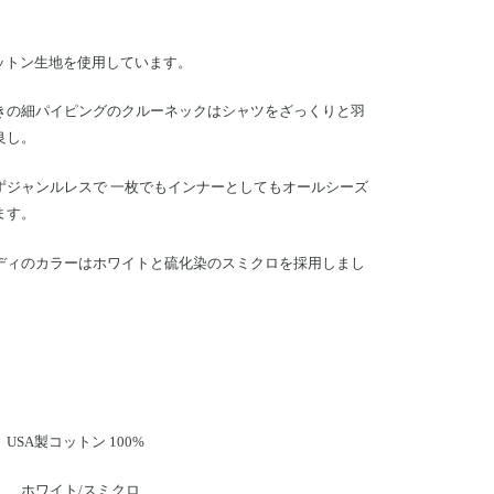
コットン生地を使用しています。
きの細パイピングのクルーネックはシャツをざっくりと羽
良し。
ずジャンルレスで 一枚でもインナーとしてもオールシーズ
ます。
ディのカラーはホワイトと硫化染のスミクロを採用しまし
USA製コットン 100%
】 ホワイト/スミクロ