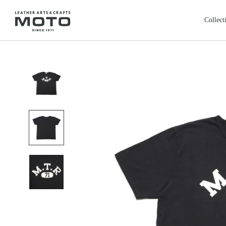
ス
キ
Collect
ッ
プ
全商品
新商品
し
ALL ITEMS
NEW ARRIVALS
て
カードケース
コインケ
コ
CARD CASE
COIN CASE
ン
ロングウォレット
バッグ
本池美術館
レ
鳥取・米子
テ
LONG WALLET
BAGS
ン
レザージャケット
クロージ
ツ
LEATHER JACKET
CLOTHING
に
フェザートップ
チェーン
移
FEATHER TOP
CHAIN & PARTS
動
リング
ウォレッ
す
RING
WALLET CHAIN
る