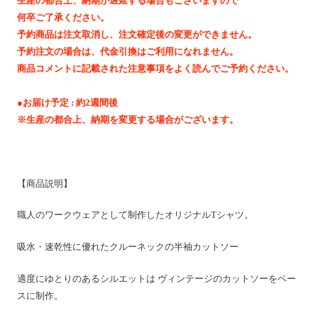
生産の都合上、納期が遅延する場合もございますので
Motoike Museum
何卒ご了承ください。
予約商品は注文取消し、注文確定後の変更ができません。
Location
予約注文の場合は、代金引換はご利用になれません。
商品コメントに記載された注意事項をよく読んでご予約ください。
About Us
●お届け予定 : 約2週間後
※生産の都合上、納期を変更する場合がございます。
Contact
Instagram
【商品説明】
職人のワークウェアとして制作したオリジナルTシャツ。
ログイン
カート
吸水・速乾性に優れたクルーネックの半袖カットソー
ショッピングガイド
適度にゆとりのあるシルエットは ヴィンテージのカットソーをベー
特定商取引法に基づく表記
スに制作。
プライバシーポリシー