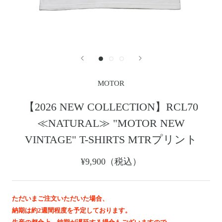
レザージャケット
革小物その他
LEATHER JACKET
クロージング
時計
CLOTHING
WATCH
メンテナンスグッズ
イーグルトップ
MAINTENANCE GOOD
EAGLE TOP
フェザートップ
チェーン＆パーツ
FEATHER TOP
CHAIN & PARTS
MOTOR
ビーズ
チャームトップ
BEADS
CHARM TOP
【2026 NEW COLLECTION】RCL70
バングル ・ブレスレット
リング
≪NATURAL≫ "MOTOR NEW
BANGLE BRACELET
RING
ウォレットチェーン
ブローチ
VINTAGE" T-SHIRTS MTRプリント
WALLET CHAIN
BROOCH
マリッジリング
ランドセル
¥9,900（税込）
MARRIAGE RING
SCHOOL BAG
ただいまご注文いただいた場合、
News
納期は約2週間程度を予定しております。