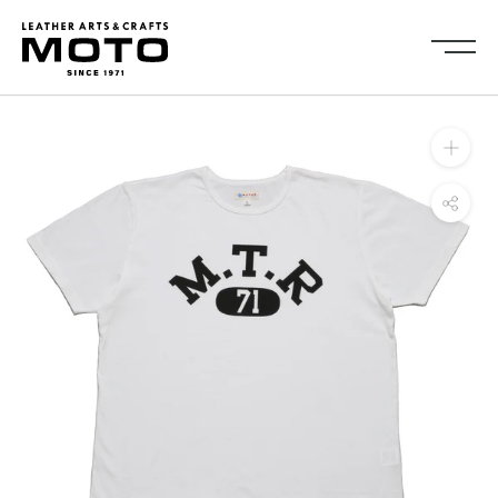
ス
キ
ッ
プ
し
Collection
て
全商品
新商品
コ
ALL ITEMS
NEW ARRIVALS
ン
シューズ
2026NEW
テ
SHOES
ン
キーケース・キーホルダ
カードケース
ツ
ー
CARD CASE
KEY CASE・ KEY HOLDER
に
コインケース
コンパクトウォレット
移
COIN CASE
COMPACT WALLET
動
ショートウォレット
ミドルウォレット
す
SHORT WALLET
MIDDLE WALLET
る
ロングウォレット
バッグ
LONG WALLET
BAGS
キャップ・ハット
グローブ
CAP・HAT
GROVE