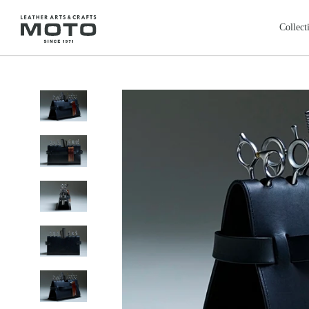
ス
キ
Collect
ッ
プ
全商品
新商品
し
ALL ITEMS
NEW ARRIVALS
て
カードケース
コインケ
コ
CARD CASE
COIN CASE
ン
ロングウォレット
バッグ
本池美術館
レ
鳥取・米子
テ
LONG WALLET
BAGS
ン
レザージャケット
クロージ
ツ
LEATHER JACKET
CLOTHING
に
フェザートップ
チェーン
移
FEATHER TOP
CHAIN & PARTS
動
リング
ウォレッ
す
RING
WALLET CHAIN
る