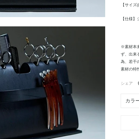
【サイズ(
【仕様】
※素材本
ず、出来
為、若干
素材の特
シェア
カラー