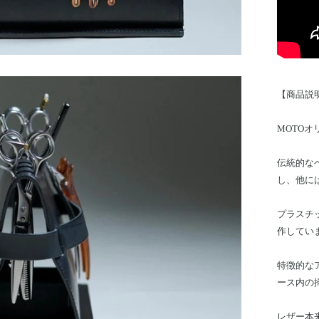
【商品説
MOTO
伝統的な
し、他に
プラスチ
作してい
特徴的な
ース内の
レザー本