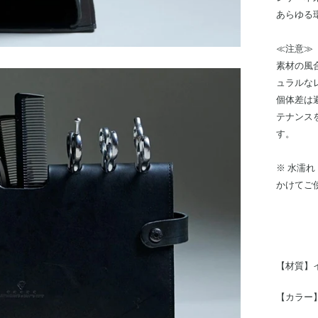
あらゆる
≪注意≫
素材の風
ュラルな
個体差は
テナンス
す。
※ 水濡
かけてご
【材質】
【カラー