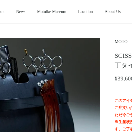
ion
News
Motoike Museum
Location
About Us
シューズ
2026NEW
SHOES
ース
コンパクトウォレット
ショートウ
MOTO
COMPACT WALLET
SHORT WALLET
SCI
キャップ・ハット
グローブ
ザー&シルバーモト
モトスタイルスト
モトイケギャラリー
東京・北青山
鳥取・米子
東京・南青山
CAP・HAT
GROVE
丁タ
ング
時計
メンテナン
WATCH
MAINTENANCE GOOD
¥39,
＆パーツ
ビーズ
チャームト
BEADS
CHARM TOP
トチェーン
ブローチ
マリッジリ
このアイ
BROOCH
MARRIAGE RING
ご注文い
ただ今ご
※生産状
す。ご了