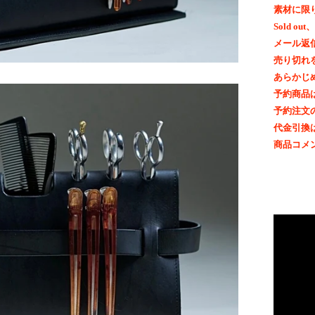
素材に限
Sold 
メール返
売り切れ
あらかじ
予約商品
予約注文
代金引換
商品コメ