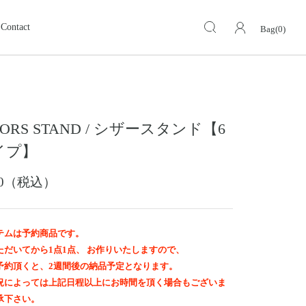
Contact
Bag(0)
キーケース・キーホルダー
KEY CASE・ KEY HOLDER
ォレット
ミドルウォレット
MIDDLE WALLET
SSORS STAND / シザースタンド【6
ア
モトスタイルストア
革小物その他
岡山
イプ】
スグッズ
イーグルトップ
EAGLE TOP
600（税込）
ップ
バングル ・ブレスレット
BANGLE BRACELET
ング
ランドセル
テムは予約商品です。
SCHOOL BAG
ただいてから1点1点、 お作りいたしますので、
予約頂くと、2週間後の納品予定となります。
況によっては上記日程以上にお時間を頂く場合もございま
承下さい。