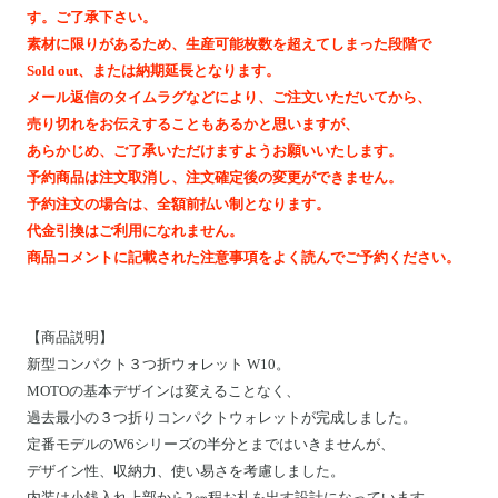
Motoike Museum
す。ご了承下さい。
素材に限りがあるため、生産可能枚数を超えてしまった段階で
Sold out、または納期延長となります。
Location
メール返信のタイムラグなどにより、ご注文いただいてから、
売り切れをお伝えすることもあるかと思いますが、
About Us
あらかじめ、ご了承いただけますようお願いいたします。
予約商品は注文取消し、注文確定後の変更ができません。
予約注文の場合は、全額前払い制となります。
Contact
代金引換はご利用になれません。
商品コメントに記載された注意事項をよく読んでご予約ください。
Instagram
ログイン
【
商品説明
】
新型コンパクト３つ折ウォレット W10。
カート
MOTOの基本デザインは変えることなく、
ショッピングガイド
過去最小の３つ折りコンパクトウォレットが完成しました。
特定商取引法に基づく表記
定番モデルのW6シリーズの半分とまではいきませんが、
デザイン性、収納力、使い易さを考慮しました。
プライバシーポリシー
内装は小銭入れ上部から2㎝程お札を出す設計になっています。