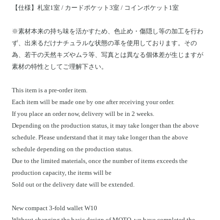
【仕様】札室1室 / カードポケット3室 / コインポケット1室
※素材本来の持ち味を活かすため、色止め・傷隠し等の加工を行わ
ず、出来るだけナチュラルな状態の革を使用しております。その
為、若干の天然キズやムラ等、写真とは異なる個体差が生じますが
素材の特性としてご理解下さい。
This item is a pre-order item.
Each item will be made one by one after receiving your order.
If you place an order now, delivery will be in 2 weeks.
Depending on the production status, it may take longer than the above
schedule. Please understand that it may take longer than the above
schedule depending on the production status.
Due to the limited materials, once the number of items exceeds the
production capacity, the items will be
Sold out or the delivery date will be extended.
New compact 3-fold wallet W10
Without changing the basic design of MOTO, we have completed the