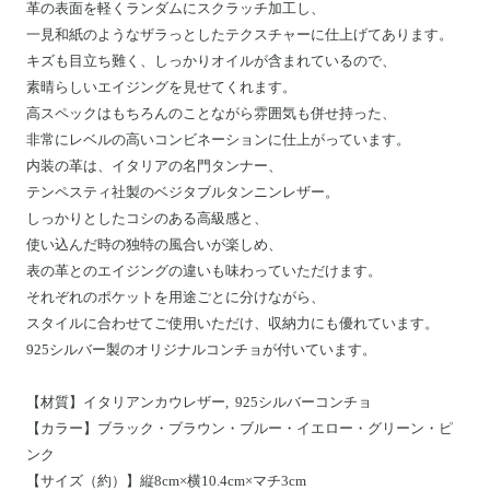
革の表面を軽くランダムにスクラッチ加工し、
一見和紙のようなザラっとしたテクスチャーに仕上げてあります。
キズも目立ち難く、しっかりオイルが含まれているので、
素晴らしいエイジングを見せてくれます。
高スペックはもちろんのことながら雰囲気も併せ持った、
非常にレベルの高いコンビネーションに仕上がっています。
内装の革は、イタリアの名門タンナー、
テンペスティ社製のベジタブルタンニンレザー。
しっかりとしたコシのある高級感と、
使い込んだ時の独特の風合いが楽しめ、
表の革とのエイジングの違いも味わっていただけます。
それぞれのポケットを用途ごとに分けながら、
スタイルに合わせてご使用いただけ、収納力にも優れています。
925シルバー製のオリジナルコンチョが付いています。
【材質】イタリアンカウレザー, 925シルバーコンチョ
【カラー】ブラック・ブラウン・ブルー・イエロー・グリーン・ピ
ンク
【サイズ（約）】縦8cm×横10.4cm×マチ3cm