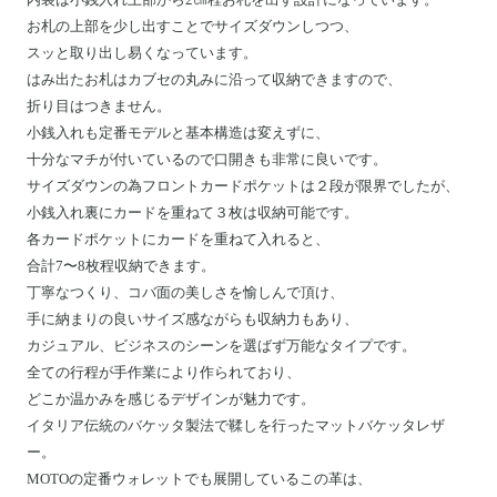
お札の上部を少し出すことでサイズダウンしつつ、
スッと取り出し易くなっています。
はみ出たお札はカブセの丸みに沿って収納できますので、
折り目はつきません。
小銭入れも定番モデルと基本構造は変えずに、
十分なマチが付いているので口開きも非常に良いです。
サイズダウンの為フロントカードポケットは２段が限界でしたが、
小銭入れ裏にカードを重ねて３枚は収納可能です。
各カードポケットにカードを重ねて入れると、
合計7〜8枚程収納できます。
丁寧なつくり、コバ面の美しさを愉しんで頂け、
手に納まりの良いサイズ感ながらも収納力もあり、
カジュアル、ビジネスのシーンを選ばず万能なタイプです。
全ての行程が手作業により作られており、
どこか温かみを感じるデザインが魅力です。
イタリア伝統のバケッタ製法で鞣しを行ったマットバケッタレザ
ー。
MOTOの定番ウォレットでも展開しているこの革は、