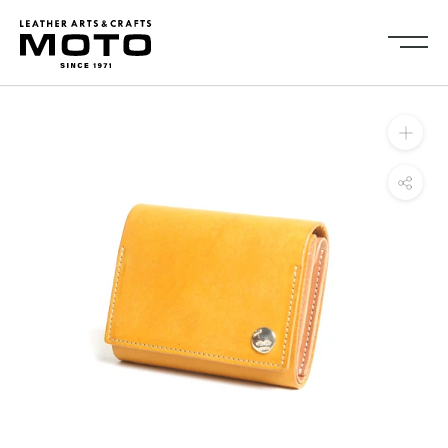
ス
キ
ッ
プ
し
Collection
て
全商品
新商品
コ
ALL ITEMS
NEW ARRIVALS
ン
シューズ
2026NEW
テ
SHOES
ン
キーケース・キーホルダ
カードケース
ツ
ー
CARD CASE
KEY CASE・ KEY HOLDER
に
コインケース
コンパクトウォレット
移
COIN CASE
COMPACT WALLET
動
ショートウォレット
ミドルウォレット
す
SHORT WALLET
MIDDLE WALLET
る
ロングウォレット
バッグ
LONG WALLET
BAGS
キャップ・ハット
グローブ
CAP・HAT
GROVE