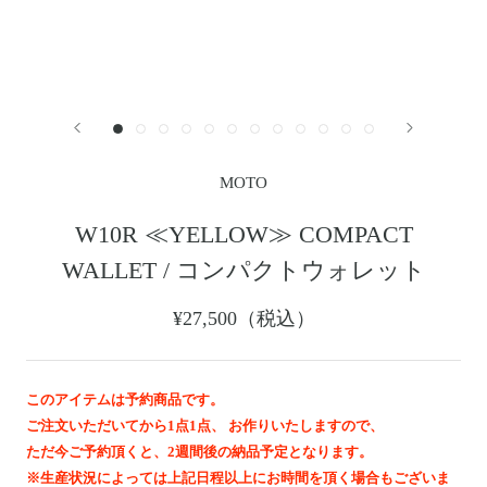
レザージャケット
革小物その他
LEATHER JACKET
クロージング
時計
CLOTHING
WATCH
メンテナンスグッズ
イーグルトップ
MAINTENANCE GOOD
EAGLE TOP
フェザートップ
チェーン＆パーツ
FEATHER TOP
CHAIN & PARTS
MOTO
ビーズ
チャームトップ
BEADS
CHARM TOP
W10R ≪YELLOW≫ COMPACT
バングル ・ブレスレット
リング
WALLET / コンパクトウォレット
BANGLE BRACELET
RING
ウォレットチェーン
ブローチ
¥27,500（税込）
WALLET CHAIN
BROOCH
マリッジリング
ランドセル
MARRIAGE RING
SCHOOL BAG
このアイテムは予約商品です。
ご注文いただいてから1点1点、 お作りいたしますので、
News
ただ今ご予約頂くと、2週間後の納品予定となります。
※生産状況によっては上記日程以上にお時間を頂く場合もございま