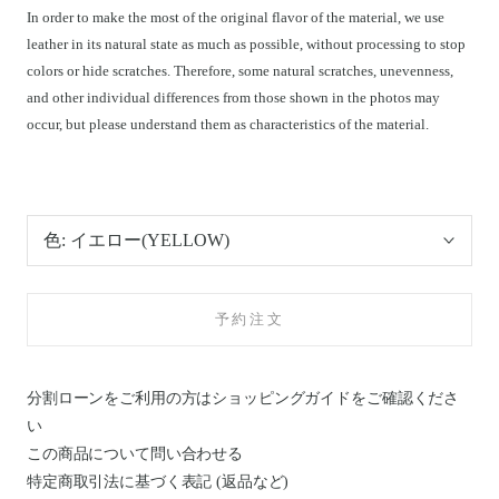
In order to make the most of the original flavor of the material, we use
leather in its natural state as much as possible, without processing to stop
colors or hide scratches. Therefore, some natural scratches, unevenness,
and other individual differences from those shown in the photos may
occur, but please understand them as characteristics of the material.
色:
イエロー(YELLOW)
予約注文
分割ローンをご利用の方はショッピングガイドを
ご確認くださ
い
この商品について問い合わせる
特定商取引法に基づく表記 (返品など)