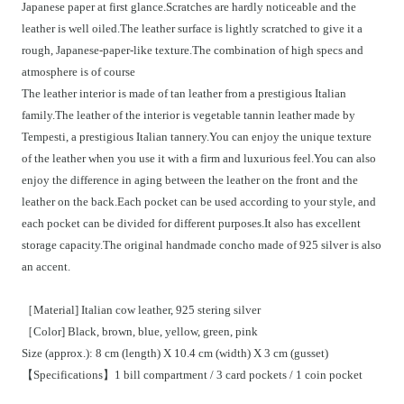
Japanese paper at first glance.Scratches are hardly noticeable and the
leather is well oiled.The leather surface is lightly scratched to give it a
rough, Japanese-paper-like texture.The combination of high specs and
atmosphere is of course
The leather interior is made of tan leather from a prestigious Italian
family.The leather of the interior is vegetable tannin leather made by
Tempesti, a prestigious Italian tannery.You can enjoy the unique texture
of the leather when you use it with a firm and luxurious feel.You can also
enjoy the difference in aging between the leather on the front and the
leather on the back.Each pocket can be used according to your style, and
each pocket can be divided for different purposes.It also has excellent
storage capacity.The original handmade concho made of 925 silver is also
an accent.
［Material] Italian cow leather, 925 stering silver
［Color] Black, brown, blue, yellow, green, pink
Size (approx.): 8 cm (length) X 10.4 cm (width) X 3 cm (gusset)
【Specifications】1 bill compartment / 3 card pockets / 1 coin pocket