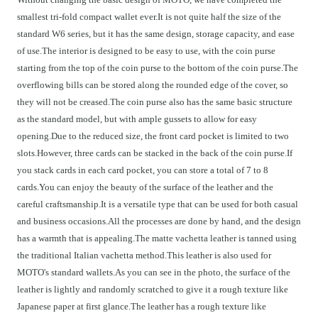
smallest tri-fold compact wallet ever.It is not quite half the size of the
standard W6 series, but it has the same design, storage capacity, and ease
of use.The interior is designed to be easy to use, with the coin purse
starting from the top of the coin purse to the bottom of the coin purse.The
overflowing bills can be stored along the rounded edge of the cover, so
they will not be creased.The coin purse also has the same basic structure
as the standard model, but with ample gussets to allow for easy
opening.Due to the reduced size, the front card pocket is limited to two
slots.However, three cards can be stacked in the back of the coin purse.If
you stack cards in each card pocket, you can store a total of 7 to 8
cards.You can enjoy the beauty of the surface of the leather and the
careful craftsmanship.It is a versatile type that can be used for both casual
and business occasions.All the processes are done by hand, and the design
has a warmth that is appealing.The matte vachetta leather is tanned using
the traditional Italian vachetta method.This leather is also used for
MOTO's standard wallets.As you can see in the photo, the surface of the
leather is lightly and randomly scratched to give it a rough texture like
Japanese paper at first glance.The leather has a rough texture like