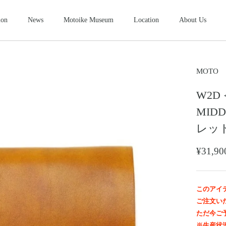
ion
News
Motoike Museum
Location
About Us
シューズ
2026NEW
SHOES
ース
コンパクトウォレット
ショートウ
MOTO
COMPACT WALLET
SHORT WALLET
W2D
キャップ・ハット
グローブ
ザー&シルバーモト
モトスタイルスト
モトイケギャラリー
東京・北青山
鳥取・米子
東京・南青山
CAP・HAT
GROVE
MID
ング
時計
メンテナン
レッ
WATCH
MAINTENANCE GOOD
＆パーツ
ビーズ
チャームト
¥31,
BEADS
CHARM TOP
トチェーン
ブローチ
マリッジリ
BROOCH
MARRIAGE RING
このアイ
ご注文い
ただ今ご
※生産状