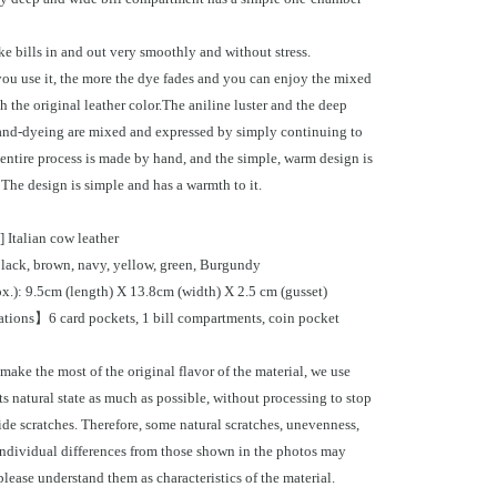
ke bills in and out very smoothly and without stress.
ou use it, the more the dye fades and you can enjoy the mixed
 the original leather color.The aniline luster and the deep
and-dyeing are mixed and expressed by simply continuing to
 entire process is made by hand, and the simple, warm design is
The design is simple and has a warmth to it.
 Italian cow leather
ack, brown, navy, yellow, green, Burgundy
ox.): 9.5cm (length) X 13.8cm (width) X 2.5 cm (gusset)
tions】6 card pockets, 1 bill compartments, coin pocket
 make the most of the original flavor of the material, we use
its natural state as much as possible, without processing to stop
ide scratches. Therefore, some natural scratches, unevenness,
individual differences from those shown in the photos may
please understand them as characteristics of the material.