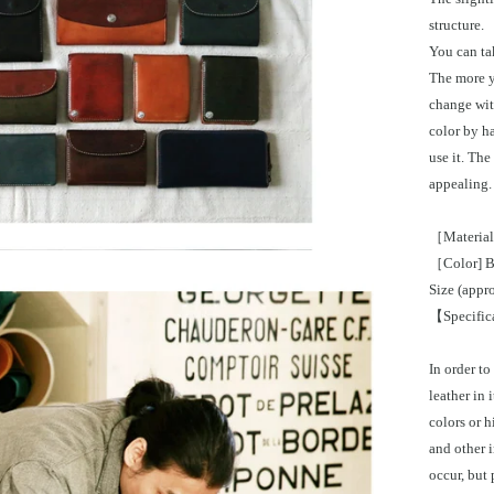
structure.
You can ta
The more y
change with
color by h
use it. The
appealing. 
［Material]
［Color] Bl
Size (appr
【Specifica
In order to
leather in 
colors or h
and other 
occur, but 