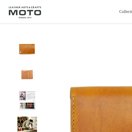
ス
キ
Collect
ッ
プ
全商品
新商品
し
ALL ITEMS
NEW ARRIVALS
て
カードケース
コインケ
コ
CARD CASE
COIN CASE
ン
ロングウォレット
バッグ
本池美術館
レ
鳥取・米子
テ
LONG WALLET
BAGS
ン
レザージャケット
クロージ
ツ
LEATHER JACKET
CLOTHING
に
フェザートップ
チェーン
移
FEATHER TOP
CHAIN & PARTS
動
リング
ウォレッ
す
RING
WALLET CHAIN
る