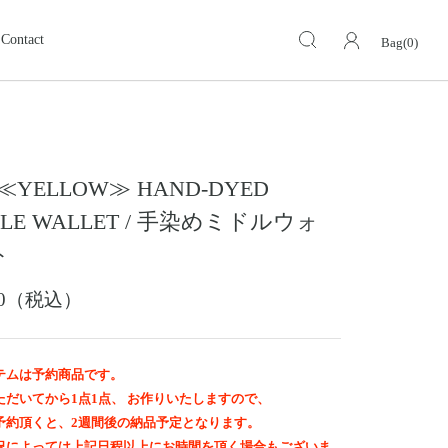
Contact
Bag(0)
キーケース・キーホルダー
KEY CASE・ KEY HOLDER
ォレット
ミドルウォレット
MIDDLE WALLET
 ≪YELLOW≫ HAND-DYED
ア
モトスタイルストア
革小物その他
岡山
DLE WALLET / 手染めミドルウォ
スグッズ
イーグルトップ
ト
EAGLE TOP
ップ
バングル ・ブレスレット
900（税込）
BANGLE BRACELET
ング
ランドセル
SCHOOL BAG
テムは予約商品です。
ただいてから1点1点、 お作りいたしますので、
予約頂くと、2週間後の納品予定となります。
況によっては上記日程以上にお時間を頂く場合もございま