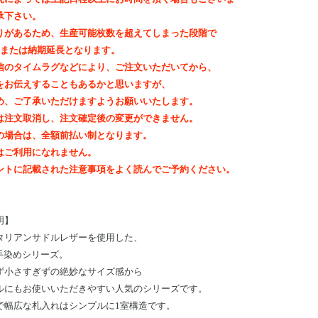
承下さい。
りがあるため、生産可能枚数を超えてしまった段階で
out、または納期延長となります。
信のタイムラグなどにより、ご注文いただいてから、
をお伝えすることもあるかと思いますが、
め、ご了承いただけますようお願いいたします。
は注文取消し、注文確定後の変更ができません。
の場合は、全額前払い制となります。
はご利用になれません。
ントに記載された注意事項をよく読んでご予約ください。
明
】
タリアンサドルレザーを使用した、
の手染めシリーズ。
ず小さすぎずの絶妙なサイズ感から
ルにもお使いいただきやすい人気のシリーズです。
で幅広な札入れはシンプルに1室構造です。