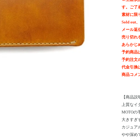
す。ご了
素材に限
Sold 
メール返
売り切れ
あらかじ
予約商品
予約注文
代金引換
商品コメ
【
商品説
上質なイ
MOTO
大きすぎ
カジュア
やや深め