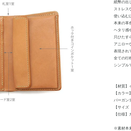
紙幣の出
ストレス
使い込む
本来の革
ヘタリ感
只ひたす
アニロー
表現され
全ての行
シンプル
【材質】
【カラー
バーガン
【サイズ（約
【仕様】
※素材本