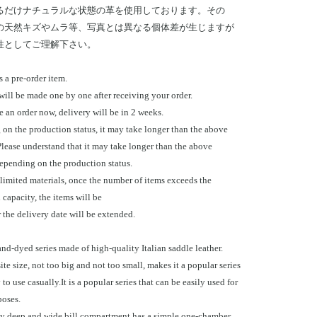
るだけナチュラルな状態の革を使用しております。その
の天然キズやムラ等、写真とは異なる個体差が生じますが
性としてご理解下さい。
s a pre-order item.
will be made one by one after receiving your order.
e an order now, delivery will be in 2 weeks.
on the production status, it may take longer than the above
Please understand that it may take longer than the above
epending on the production status.
 limited materials, once the number of items exceeds the
capacity, the items will be
 the delivery date will be extended.
d-dyed series made of high-quality Italian saddle leather.
te size, not too big and not too small, makes it a popular series
y to use casually.It is a popular series that can be easily used for
poses.
ly deep and wide bill compartment has a simple one-chamber