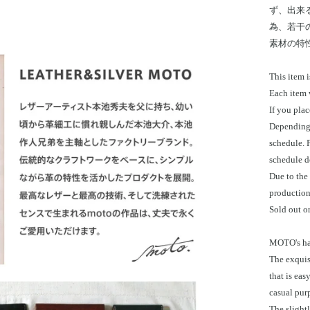
ず、出来
為、若干
素材の特
This item i
Each item 
If you plac
Depending 
schedule. 
schedule d
Due to the
production 
Sold out or
MOTO's han
The exquisi
that is eas
casual pur
The slight