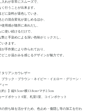
し入れが非常にスムーズで、
なく行うことが出来ます。
ほどに染料が退色していき、
色との混合変化が楽しめるほか、
や使用感が随所に表れだし、
らに使い続けるだけで、
な艶と手染めによる深い色味がミックスし、
ていきます。
程が手作業により作られており、
でどこか温かみを感じるデザインが魅力です。
イタリアンカウレザー
】ブラック・ブラウン・ネイビー・イエロー・グリーン・
ディー
）】縦9.5cm×横13.8cm×マチ2.5cm
カードポケット 6室、札室1室、コインポケット
来の持ち味を活かすため、色止め・傷隠し等の加工を行わ