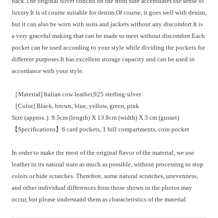
back.The original silver concho on the front side accentuates the sense of
luxury.It is of course suitable for denim.Of course, it goes well with denim,
but it can also be worn with suits and jackets without any discomfort.It is
a very graceful making that can be made to meet without discomfort.Each
pocket can be used according to your style while dividing the pockets for
different purposes.It has excellent storage capacity and can be used in
accordance with your style.
［Material] Italian cow leather,925 sterling silver
［Color] Black, brown, blue, yellow, green, pink
Size (approx.): 9.5cm (length) X 13.8cm (width) X 3 cm (gusset)
【Specifications】6 card pockets, 1 bill compartments, coin pocket
In order to make the most of the original flavor of the material, we use
leather in its natural state as much as possible, without processing to stop
colors or hide scratches. Therefore, some natural scratches, unevenness,
and other individual differences from those shown in the photos may
occur, but please understand them as characteristics of the material.