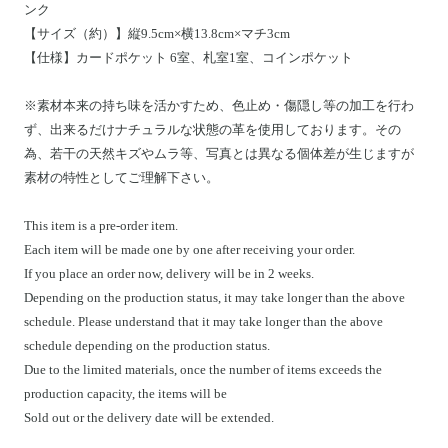
ンク
【サイズ（約）】縦9.5cm×横13.8cm×マチ3cm
【仕様】
カードポケット 6室、札室1室、コインポケット
※素材本来の持ち味を活かすため、色止め・傷隠し等の加工を行わ
ず、出来るだけナチュラルな状態の革を使用しております。その
為、若干の天然キズやムラ等、写真とは異なる個体差が生じますが
素材の特性としてご理解下さい。
This item is a pre-order item.
Each item will be made one by one after receiving your order.
If you place an order now, delivery will be in 2 weeks.
Depending on the production status, it may take longer than the above
schedule. Please understand that it may take longer than the above
schedule depending on the production status.
Due to the limited materials, once the number of items exceeds the
production capacity, the items will be
Sold out or the delivery date will be extended.