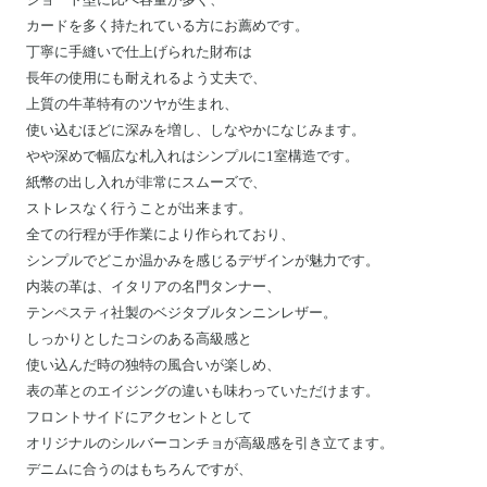
カードを多く持たれている方にお薦めです。
丁寧に手縫いで仕上げられた財布は
長年の使用にも耐えれるよう丈夫で、
上質の牛革特有のツヤが生まれ、
使い込むほどに深みを増し、しなやかになじみます。
やや深めで幅広な札入れはシンプルに1室構造です。
紙幣の出し入れが非常にスムーズで、
ストレスなく行うことが出来ます。
全ての行程が手作業により作られており、
シンプルでどこか温かみを感じるデザインが魅力です。
内装の革は、イタリアの名門タンナー、
テンペスティ社製のベジタブルタンニンレザー。
しっかりとしたコシのある高級感と
使い込んだ時の独特の風合いが楽しめ、
表の革とのエイジングの違いも味わっていただけます。
フロントサイドにアクセントとして
オリジナルのシルバーコンチョが高級感を引き立てます。
デニムに合うのはもちろんですが、