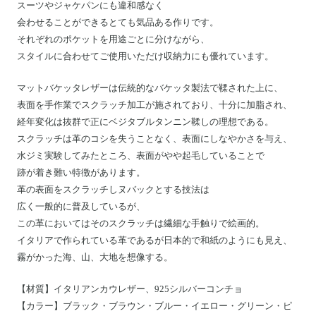
スーツやジャケパンにも違和感なく
会わせることができるとても気品ある作りです。
それぞれのポケットを用途ごとに分けながら、
スタイルに合わせてご使用いただけ収納力にも優れています。
マットバケッタレザーは
伝統的なバケッタ製法で鞣された上に、
表面を手作業でスクラッチ加工が施されており、十分に加脂され、
経年変化は抜群で正にベジタブルタンニン鞣しの理想である。
スクラッチは革のコシを失うことなく、表面にしなやかさを与え、
水ジミ実験してみたところ、表面がやや起毛していることで
跡が着き難い特徴があります。
革の表面をスクラッチしヌバックとする技法は
広く一般的に普及しているが、
この革においてはそのスクラッチは繊細な手触りで絵画的。
イタリアで作られている革であるが日本的で和紙のようにも見え、
霧がかった海、山、大地を想像する。
【材質】イタリアンカウレザー、925シルバーコンチョ
【カラー】ブラック・ブラウン・ブルー・イエロー・グリーン・ピ