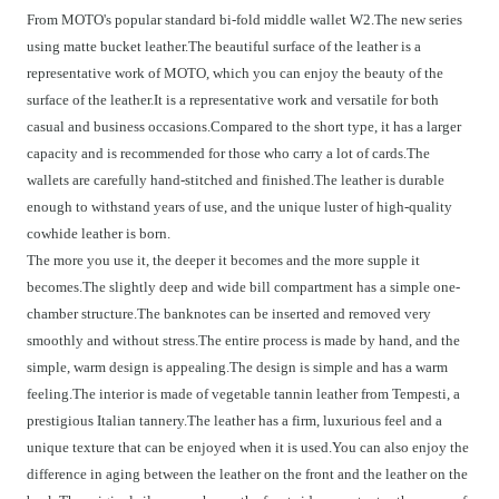
From MOTO's popular standard bi-fold middle wallet W2.The new series
using matte bucket leather.The beautiful surface of the leather is a
representative work of MOTO, which you can enjoy the beauty of the
surface of the leather.It is a representative work and versatile for both
casual and business occasions.Compared to the short type, it has a larger
capacity and is recommended for those who carry a lot of cards.The
wallets are carefully hand-stitched and finished.The leather is durable
enough to withstand years of use, and the unique luster of high-quality
cowhide leather is born.
The more you use it, the deeper it becomes and the more supple it
becomes.The slightly deep and wide bill compartment has a simple one-
chamber structure.The banknotes can be inserted and removed very
smoothly and without stress.The entire process is made by hand, and the
simple, warm design is appealing.The design is simple and has a warm
feeling.The interior is made of vegetable tannin leather from Tempesti, a
prestigious Italian tannery.The leather has a firm, luxurious feel and a
unique texture that can be enjoyed when it is used.You can also enjoy the
difference in aging between the leather on the front and the leather on the