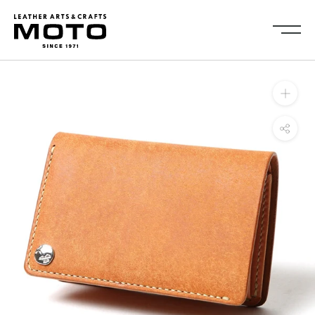
ス
キ
ッ
プ
し
Collection
て
全商品
新商品
コ
ALL ITEMS
NEW ARRIVALS
ン
シューズ
2026NEW
テ
SHOES
ン
キーケース・キーホルダ
カードケース
ツ
ー
CARD CASE
KEY CASE・ KEY HOLDER
に
コインケース
コンパクトウォレット
移
COIN CASE
COMPACT WALLET
動
ショートウォレット
ミドルウォレット
す
SHORT WALLET
MIDDLE WALLET
る
ロングウォレット
バッグ
LONG WALLET
BAGS
キャップ・ハット
グローブ
CAP・HAT
GROVE