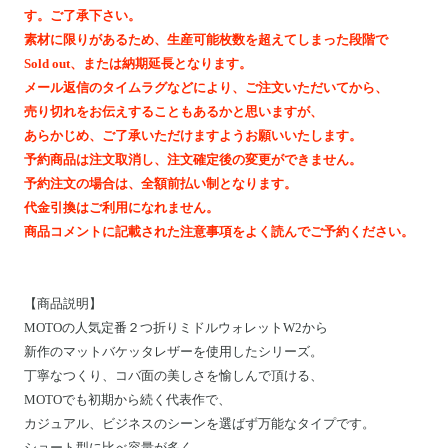
Motoike Museum
す。ご了承下さい。
素材に限りがあるため、生産可能枚数を超えてしまった段階で
Sold out、または納期延長となります。
Location
メール返信のタイムラグなどにより、ご注文いただいてから、
売り切れをお伝えすることもあるかと思いますが、
About Us
あらかじめ、ご了承いただけますようお願いいたします。
予約商品は注文取消し、注文確定後の変更ができません。
予約注文の場合は、全額前払い制となります。
Contact
代金引換はご利用になれません。
商品コメントに記載された注意事項をよく読んでご予約ください。
Instagram
ログイン
【
商品説明
】
MOTOの人気定番２つ折りミドルウォレットW2から
カート
新作のマットバケッタレザーを使用したシリーズ。
ショッピングガイド
丁寧なつくり、コバ面の美しさを愉しんで頂ける、
特定商取引法に基づく表記
MOTOでも初期から続く代表作で、
カジュアル、ビジネスのシーンを選ばず万能なタイプです。
プライバシーポリシー
ショート型に比べ容量が多く、