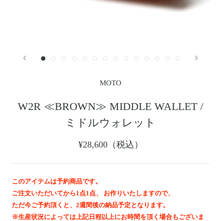
レザージャケット
革小物その他
LEATHER JACKET
クロージング
時計
CLOTHING
WATCH
メンテナンスグッズ
イーグルトップ
MAINTENANCE GOOD
EAGLE TOP
フェザートップ
チェーン＆パーツ
FEATHER TOP
CHAIN & PARTS
MOTO
ビーズ
チャームトップ
BEADS
CHARM TOP
W2R ≪BROWN≫ MIDDLE WALLET /
バングル ・ブレスレット
リング
ミドルウォレット
BANGLE BRACELET
RING
ウォレットチェーン
ブローチ
¥28,600（税込）
WALLET CHAIN
BROOCH
マリッジリング
ランドセル
MARRIAGE RING
SCHOOL BAG
このアイテムは予約商品です。
ご注文いただいてから1点1点、 お作りいたしますので、
News
ただ今ご予約頂くと、2週間後の納品予定となります。
※生産状況によっては上記日程以上にお時間を頂く場合もございま