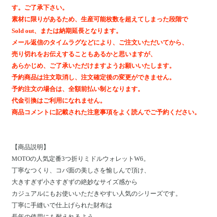
Motoike Museum
す。ご了承下さい。
素材に限りがあるため、生産可能枚数を超えてしまった段階で
Sold out、または納期延長となります。
Location
メール返信のタイムラグなどにより、ご注文いただいてから、
売り切れをお伝えすることもあるかと思いますが、
About Us
あらかじめ、ご了承いただけますようお願いいたします。
予約商品は注文取消し、注文確定後の変更ができません。
予約注文の場合は、全額前払い制となります。
Contact
代金引換はご利用になれません。
商品コメントに記載された注意事項をよく読んでご予約ください。
Instagram
ログイン
【
商品説明
】
MOTOの人気定番3つ折りミドルウォレットW6。
カート
丁寧なつくり、コバ面の美しさを愉しんで頂け、
ショッピングガイド
大きすぎず小さすぎずの絶妙なサイズ感から
特定商取引法に基づく表記
カジュアルにもお使いいただきやすい人気のシリーズです。
丁寧に手縫いで仕上げられた財布は
プライバシーポリシー
長年の使用にも耐えれるよう、