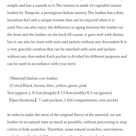
simple and has a warmth to it.The interior is made of vegetable tannin
leather by Tempesti, a prestigious Italian tannery.The leather has a firm,
luxurious feel and a unique texture that can be enjoyed when it is
used.You can also enjoy the difference in aging between the leather on
the front and the leather on the back.Of course, it goes well with denim,
but it can also be worn with suits and jackets without any discomfort.It is
a very graceful creation that can be matched with suits and jackets
without any discomfort.Each pocket is divided for different purposes and
can be used in accordance with your style.
［Material] Italian cow leather
［Color] Black, brown, blue, yellow, green, pink
Size (approx.): 9.5cm (length) X 13.8cm (width) X 3 cm (gusset)
【Specifications】7 card pockets, 1 bill compartments, coin pocket
In order to make the most of the original flavor of the material, we use
leather in its natural state as much as possible, without processing to stop
colors or hide scratches. Therefore, some natural scratches, unevenness,