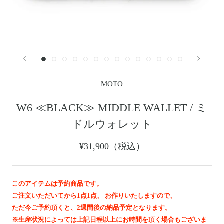
レザージャケット
革小物その他
LEATHER JACKET
クロージング
時計
CLOTHING
WATCH
メンテナンスグッズ
イーグルトップ
MAINTENANCE GOOD
EAGLE TOP
フェザートップ
チェーン＆パーツ
FEATHER TOP
CHAIN & PARTS
MOTO
ビーズ
チャームトップ
BEADS
CHARM TOP
W6 ≪BLACK≫ MIDDLE WALLET / ミ
バングル ・ブレスレット
リング
ドルウォレット
BANGLE BRACELET
RING
ウォレットチェーン
ブローチ
¥31,900（税込）
WALLET CHAIN
BROOCH
マリッジリング
ランドセル
MARRIAGE RING
SCHOOL BAG
このアイテムは予約商品です。
ご注文いただいてから1点1点、 お作りいたしますので、
News
ただ今ご予約頂くと、2週間後の納品予定となります。
※生産状況によっては上記日程以上にお時間を頂く場合もございま