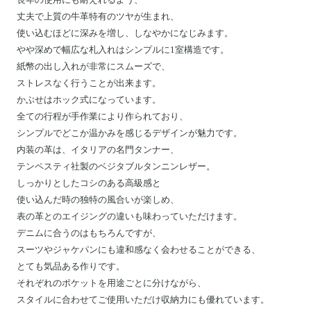
丈夫で上質の牛革特有のツヤが生まれ、
使い込むほどに深みを増し、しなやかになじみます。
やや深めで幅広な札入れはシンプルに1室構造です。
紙幣の出し入れが非常にスムーズで、
ストレスなく行うことが出来ます。
かぶせはホック式になっています。
全ての行程が手作業により作られており、
シンプルでどこか温かみを感じるデザインが魅力です。
内装の革は、イタリアの名門タンナー、
テンペスティ社製のベジタブルタンニンレザー。
しっかりとしたコシのある高級感と
使い込んだ時の独特の風合いが楽しめ、
表の革とのエイジングの違いも味わっていただけます。
デニムに合うのはもちろんですが、
スーツやジャケパンにも違和感なく会わせることができる、
とても気品ある作りです。
それぞれのポケットを用途ごとに分けながら、
スタイルに合わせてご使用いただけ収納力にも優れています。