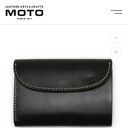
ス
キ
ッ
プ
し
Collection
て
全商品
新商品
コ
ALL ITEMS
NEW ARRIVALS
ン
シューズ
2026NEW
テ
SHOES
ン
キーケース・キーホルダ
カードケース
ツ
ー
CARD CASE
KEY CASE・ KEY HOLDER
に
コインケース
コンパクトウォレット
移
COIN CASE
COMPACT WALLET
動
ショートウォレット
ミドルウォレット
す
SHORT WALLET
MIDDLE WALLET
る
ロングウォレット
バッグ
LONG WALLET
BAGS
キャップ・ハット
グローブ
CAP・HAT
GROVE