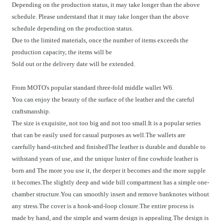
Depending on the production status, it may take longer than the above
schedule. Please understand that it may take longer than the above
schedule depending on the production status.
Due to the limited materials, once the number of items exceeds the
production capacity, the items will be
Sold out or the delivery date will be extended.
From MOTO's popular standard three-fold middle wallet W6.
You can enjoy the beauty of the surface of the leather and the careful
craftsmanship.
The size is exquisite, not too big and not too small.It is a popular series
that can be easily used for casual purposes as well.The wallets are
carefully hand-stitched and finishedThe leather is durable and durable to
withstand years of use, and the unique luster of fine cowhide leather is
born and The more you use it, the deeper it becomes and the more supple
it becomes.The slightly deep and wide bill compartment has a simple one-
chamber structure.You can smoothly insert and remove banknotes without
any stress.The cover is a hook-and-loop closure.The entire process is
made by hand, and the simple and warm design is appealing.The design is