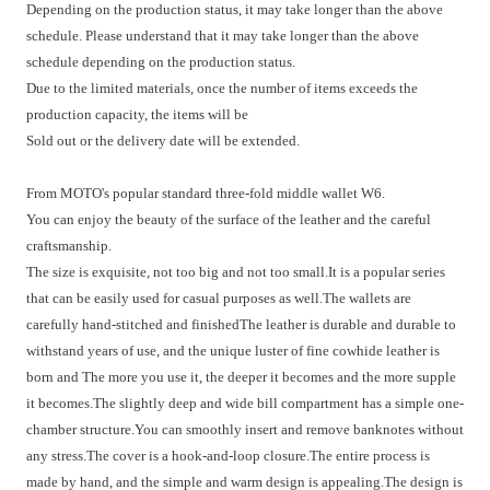
Depending on the production status, it may take longer than the above
schedule. Please understand that it may take longer than the above
schedule depending on the production status.
Due to the limited materials, once the number of items exceeds the
production capacity, the items will be
Sold out or the delivery date will be extended.
From MOTO's popular standard three-fold middle wallet W6.
You can enjoy the beauty of the surface of the leather and the careful
craftsmanship.
The size is exquisite, not too big and not too small.It is a popular series
that can be easily used for casual purposes as well.The wallets are
carefully hand-stitched and finishedThe leather is durable and durable to
withstand years of use, and the unique luster of fine cowhide leather is
born and The more you use it, the deeper it becomes and the more supple
it becomes.The slightly deep and wide bill compartment has a simple one-
chamber structure.You can smoothly insert and remove banknotes without
any stress.The cover is a hook-and-loop closure.The entire process is
made by hand, and the simple and warm design is appealing.The design is