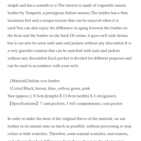
simple and has a warmth to it.The interior is made of vegetable tannin
leather by Tempesti, a prestigious Italian tannery.The leather has a firm,
luxurious feel and a unique texture that can be enjoyed when it is
used.You can also enjoy the difference in aging between the leather on
the front and the leather on the back.Of course, it goes well with denim,
but it can also be worn with suits and jackets without any discomfort.It is
a very graceful creation that can be matched with suits and jackets
without any discomfort.Each pocket is divided for different purposes and
can be used in accordance with your style.
［Material] Italian cow leather
［Color] Black, brown, blue, yellow, green, pink
Size (approx.): 9.5cm (length) X 13.8cm (width) X 3 cm (gusset)
【Specifications】7 card pockets, 1 bill compartments, coin pocket
In order to make the most of the original flavor of the material, we use
leather in its natural state as much as possible, without processing to stop
colors or hide scratches. Therefore, some natural scratches, unevenness,