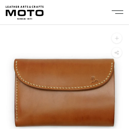
ス
キ
ッ
プ
し
Collection
て
全商品
新商品
コ
ALL ITEMS
NEW ARRIVALS
ン
シューズ
2026NEW
テ
SHOES
ン
キーケース・キーホルダ
カードケース
ツ
ー
CARD CASE
KEY CASE・ KEY HOLDER
に
コインケース
コンパクトウォレット
移
COIN CASE
COMPACT WALLET
動
ショートウォレット
ミドルウォレット
す
SHORT WALLET
MIDDLE WALLET
る
ロングウォレット
バッグ
LONG WALLET
BAGS
キャップ・ハット
グローブ
CAP・HAT
GROVE