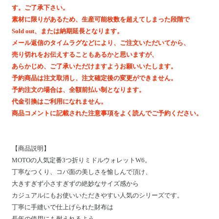
Motoike Museum
す。ご了承下さい。
素材に限りがあるため、生産可能枚数を超えてしまった段階で
Sold out、または納期延長となります。
Location
メール返信のタイムラグなどにより、ご注文いただいてから、
売り切れをお伝えすることもあるかと思いますが、
About Us
あらかじめ、ご了承いただけますようお願いいたします。
予約商品は注文取消し、注文確定後の変更ができません。
予約注文の場合は、全額前払い制となります。
Contact
代金引換はご利用になれません。
商品コメントに記載された注意事項をよく読んでご予約ください。
Instagram
【
商品説明
】
ログイン
MOTOの人気定番3つ折りミドルウォレットW6。
カート
丁寧なつくり、コバ面の美しさを愉しんで頂け、
ショッピングガイド
大きすぎず小さすぎずの絶妙なサイズ感から
特定商取引法に基づく表記
カジュアルにもお使いいただきやすい人気のシリーズです。
丁寧に手縫いで仕上げられた財布は
プライバシーポリシー
長年の使用にも耐えれるよう、