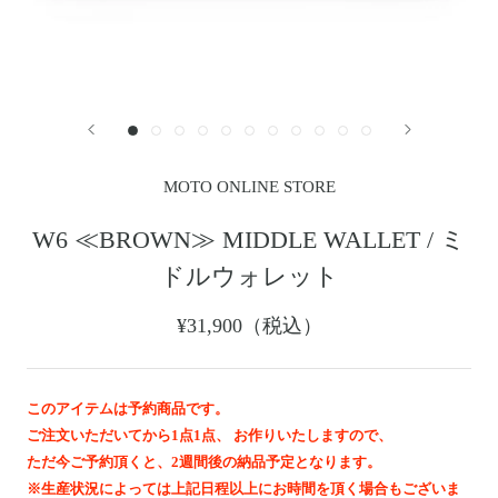
レザージャケット
革小物その他
LEATHER JACKET
クロージング
時計
CLOTHING
WATCH
メンテナンスグッズ
イーグルトップ
MAINTENANCE GOOD
EAGLE TOP
フェザートップ
チェーン＆パーツ
FEATHER TOP
CHAIN & PARTS
MOTO ONLINE STORE
ビーズ
チャームトップ
BEADS
CHARM TOP
W6 ≪BROWN≫ MIDDLE WALLET / ミ
バングル ・ブレスレット
リング
ドルウォレット
BANGLE BRACELET
RING
ウォレットチェーン
ブローチ
¥31,900（税込）
WALLET CHAIN
BROOCH
マリッジリング
ランドセル
MARRIAGE RING
SCHOOL BAG
このアイテムは予約商品です。
ご注文いただいてから1点1点、 お作りいたしますので、
News
ただ今ご予約頂くと、2週間後の納品予定となります。
※生産状況によっては上記日程以上にお時間を頂く場合もございま