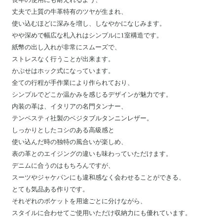
丈夫で上質の牛革特有のツヤが生まれ、
使い込むほどに深みを増し、しなやかになじみます。
やや深めで幅広な札入れはシンプルに1室構造です。
紙幣の出し入れが非常にスムーズで、
ストレスなく行うことが出来ます。
かぶせはホック式になっています。
全ての行程が手作業により作られており、
シンプルでどこか温かみを感じるデザインが魅力です。
内装の革は、イタリアの名門タンナー、
テンペスティ社製のベジタブルタンニンレザー。
しっかりとしたコシのある高級感と
使い込んだ時の独特の風合いが楽しめ、
表の革とのエイジングの違いも味わっていただけます。
デニムに合うのはもちろんですが、
スーツやジャケパンにも違和感なく会わせることができる、
とても気品ある作りです。
それぞれのポケットを用途ごとに分けながら、
スタイルに合わせてご使用いただけ収納力にも優れています。