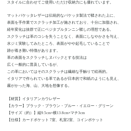
スタイルに合わせてご使用いただけ収納力にも優れています。
マットバケッタレザーは
伝統的なバケッタ製法で鞣された上に、
表面を手作業でスクラッチ加工が施されており、十分に加脂され、
経年変化は抜群で正にベジタブルタンニン鞣しの理想である。
スクラッチは革のコシを失うことなく、表面にしなやかさを与え、
水ジミ実験してみたところ、表面がやや起毛していることで
跡が着き難い特徴があります。
革の表面をスクラッチしヌバックとする技法は
広く一般的に普及しているが、
この革においてはそのスクラッチは繊細な手触りで絵画的。
イタリアで作られている革であるが日本的で和紙のようにも見え、
霧がかった海、山、大地を想像する。
【材質】イタリアンカウレザー
【カラー】ブラック・ブラウン・ブルー・イエロー・グリーン
【サイズ（約）】縦9.5cm×横13.8cm×マチ3cm
【仕様】
カードポケット 7室、札室2室、コインポケット