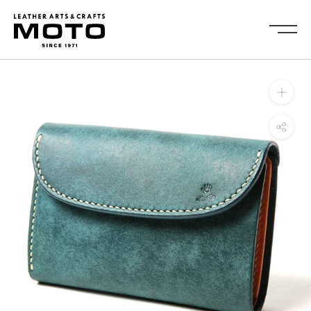
ス
キ
ッ
プ
し
Collection
て
全商品
新商品
コ
ALL ITEMS
NEW ARRIVALS
ン
シューズ
2026NEW
テ
SHOES
ン
キーケース・キーホルダ
カードケース
ツ
ー
CARD CASE
KEY CASE・ KEY HOLDER
に
コインケース
コンパクトウォレット
移
COIN CASE
COMPACT WALLET
動
ショートウォレット
ミドルウォレット
す
SHORT WALLET
MIDDLE WALLET
る
ロングウォレット
バッグ
LONG WALLET
BAGS
キャップ・ハット
グローブ
CAP・HAT
GROVE