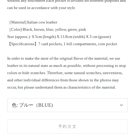
without any discomfort.Each pocket is divided for different purposes and
can be used in accordance with your style.
［Material] Italian cow leather
［Color] Black, brown, blue, yellow, green, pink
Size (approx.): 9.5cm (length) X 13.8cm (width) X 3 cm (gusset)
【Specifications】7 card pockets, 1 bill compartments, coin pocket
In order to make the most of the original flavor of the material, we use
leather in its natural state as much as possible, without processing to stop
colors or hide scratches. Therefore, some natural scratches, unevenness,
and other individual differences from those shown in the photos may
occur, but please understand them as characteristics of the material.
色:
ブルー（BLUE)
予約注文