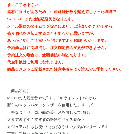
Motoike Museum
す。ご了承下さい。
素材に限りがあるため、生産可能枚数を超えてしまった段階で
Sold out、または納期延長となります。
Location
メール返信のタイムラグなどにより、ご注文いただいてから、
売り切れをお伝えすることもあるかと思いますが、
About Us
あらかじめ、ご了承いただけますようお願いいたします。
予約商品は注文取消し、注文確定後の変更ができません。
予約注文の場合は、全額前払い制となります。
Contact
代金引換はご利用になれません。
商品コメントに記載された注意事項をよく読んでご予約ください。
Instagram
ログイン
【
商品説明
】
MOTOの人気定番3つ折りミドルウォレットW6から
カート
新作のマットバケッタレザーを使用したシリーズ。
ショッピングガイド
丁寧なつくり、コバ面の美しさを愉しんで頂け、
特定商取引法に基づく表記
大きすぎず小さすぎずの絶妙なサイズ感から
カジュアルにもお使いいただきやすい人気のシリーズです。
プライバシーポリシー
丁寧に手縫いで仕上げられた財布は