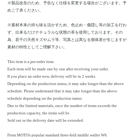
※製品改良のため、予告なく仕様を変更する場合がございます。予
めご了承ください。
※素材本来の持ち味を活かすため、色止め・傷隠し等の加工を行わ
ず、出来るだけナチュラルな状態の革を使用しております。その
為、若干の天然キズやムラ等、写真とは異なる個体差が生じますが
素材の特性としてご理解下さい。
This item is a pre-order item.
Each item will be made one by one after receiving your order.
If you place an order now, delivery will be in 2 weeks.
Depending on the production status, it may take longer than the above
schedule. Please understand that it may take longer than the above
schedule depending on the production status.
Due to the limited materials, once the number of items exceeds the
production capacity, the items will be
Sold out or the delivery date will be extended.
From MOTO's popular standard three-fold middle wallet W6.