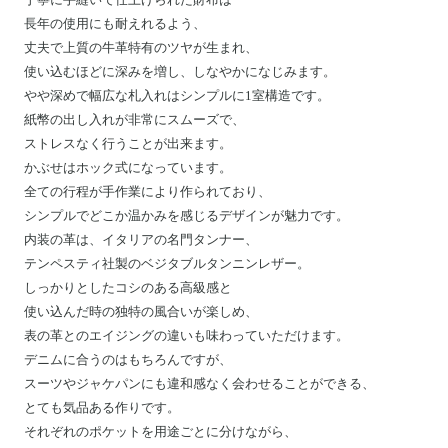
長年の使用にも耐えれるよう、
丈夫で上質の牛革特有のツヤが生まれ、
使い込むほどに深みを増し、しなやかになじみます。
やや深めで幅広な札入れはシンプルに1室構造です。
紙幣の出し入れが非常にスムーズで、
ストレスなく行うことが出来ます。
かぶせはホック式になっています。
全ての行程が手作業により作られており、
シンプルでどこか温かみを感じるデザインが魅力です。
内装の革は、イタリアの名門タンナー、
テンペスティ社製のベジタブルタンニンレザー。
しっかりとしたコシのある高級感と
使い込んだ時の独特の風合いが楽しめ、
表の革とのエイジングの違いも味わっていただけます。
デニムに合うのはもちろんですが、
スーツやジャケパンにも違和感なく会わせることができる、
とても気品ある作りです。
それぞれのポケットを用途ごとに分けながら、