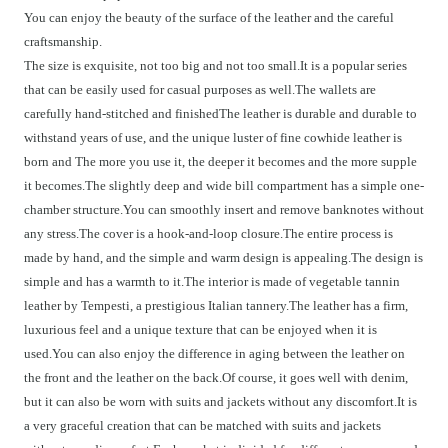
You can enjoy the beauty of the surface of the leather and the careful
craftsmanship.
The size is exquisite, not too big and not too small.It is a popular series
that can be easily used for casual purposes as well.The wallets are
carefully hand-stitched and finishedThe leather is durable and durable to
withstand years of use, and the unique luster of fine cowhide leather is
born and The more you use it, the deeper it becomes and the more supple
it becomes.The slightly deep and wide bill compartment has a simple one-
chamber structure.You can smoothly insert and remove banknotes without
any stress.The cover is a hook-and-loop closure.The entire process is
made by hand, and the simple and warm design is appealing.The design is
simple and has a warmth to it.The interior is made of vegetable tannin
leather by Tempesti, a prestigious Italian tannery.The leather has a firm,
luxurious feel and a unique texture that can be enjoyed when it is
used.You can also enjoy the difference in aging between the leather on
the front and the leather on the back.Of course, it goes well with denim,
but it can also be worn with suits and jackets without any discomfort.It is
a very graceful creation that can be matched with suits and jackets