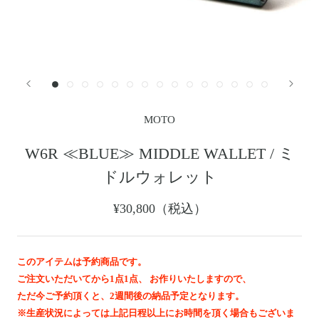
レザージャケット
革小物その他
LEATHER JACKET
クロージング
時計
CLOTHING
WATCH
メンテナンスグッズ
イーグルトップ
MAINTENANCE GOOD
EAGLE TOP
フェザートップ
チェーン＆パーツ
FEATHER TOP
CHAIN & PARTS
MOTO
ビーズ
チャームトップ
BEADS
CHARM TOP
W6R ≪BLUE≫ MIDDLE WALLET / ミ
バングル ・ブレスレット
リング
ドルウォレット
BANGLE BRACELET
RING
ウォレットチェーン
ブローチ
¥30,800（税込）
WALLET CHAIN
BROOCH
マリッジリング
ランドセル
MARRIAGE RING
SCHOOL BAG
このアイテムは予約商品です。
ご注文いただいてから1点1点、 お作りいたしますので、
News
ただ今ご予約頂くと、2週間後の納品予定となります。
※生産状況によっては上記日程以上にお時間を頂く場合もございま