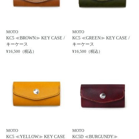
MOTO
MOTO
KC5 ≪BROWN≫ KEY CASE /
KC5 ≪GREEN≫ KEY CASE /
キーケース
キーケース
¥16,500（税込）
¥16,500（税込）
MOTO
MOTO
KC5 ≪YELLOW≫ KEY CASE
KC5D ≪BURGUNDY≫