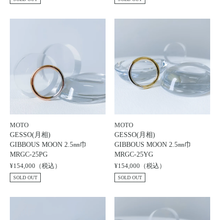
Motoike Museum
Location
About Us
Contact
Instagram
MOTO
MOTO
GESSO(月相)
GESSO(月相)
GIBBOUS MOON 2.5㎜巾
GIBBOUS MOON 2.5㎜巾
ログイン
MRGC-25PG
MRGC-25YG
カート
¥154,000（税込）
¥154,000（税込）
SOLD OUT
SOLD OUT
ショッピングガイド
特定商取引法に基づく表記
プライバシーポリシー