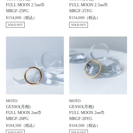
レザージャケット
革小物その他
FULL MOON 2.5㎜巾
FULL MOON 2.5㎜巾
る
LEATHER JACKET
MRGF-25PG
MRGF-25YG
クロージング
時計
¥154,000（税込）
¥154,000（税込）
CLOTHING
WATCH
SOLD OUT
SOLD OUT
メンテナンスグッズ
イーグルトップ
MAINTENANCE GOOD
EAGLE TOP
フェザートップ
チェーン＆パーツ
FEATHER TOP
CHAIN & PARTS
ビーズ
チャームトップ
BEADS
CHARM TOP
バングル ・ブレスレット
リング
BANGLE BRACELET
RING
ウォレットチェーン
ブローチ
WALLET CHAIN
BROOCH
マリッジリング
ランドセル
MARRIAGE RING
SCHOOL BAG
MOTO
MOTO
GESSO(月相)
GESSO(月相)
FULL MOON 2㎜巾
FULL MOON 2㎜巾
MRGF-20PG
MRGF-20YG
News
¥104,500（税込）
¥104,500（税込）
SOLD OUT
SOLD OUT