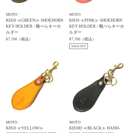
MOTO
MOTO
KH10 ≪GREEN≫ SHOEHORN
KH10 ≪PINK≫ SHOEHORN
KEY HOLDER / 靴べらキーホ
KEY HOLDER / 靴べらキーホ
ルダー
ルダー
¥7,700（税込）
¥7,700（税込）
SOLD OUT
MOTO
MOTO
KH10 ≪YELLOW≫
KH10D ≪BLACK≫ HAND-