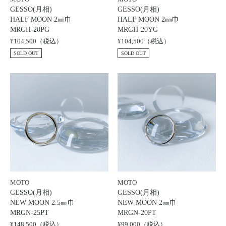
GESSO(月相)
GESSO(月相)
HALF MOON 2㎜巾
HALF MOON 2㎜巾
MRGH-20PG
MRGH-20YG
¥104,500（税込）
¥104,500（税込）
SOLD OUT
SOLD OUT
MOTO
MOTO
GESSO(月相)
GESSO(月相)
NEW MOON 2.5㎜巾
NEW MOON 2㎜巾
MRGN-25PT
MRGN-20PT
¥148,500（税込）
¥99,000（税込）