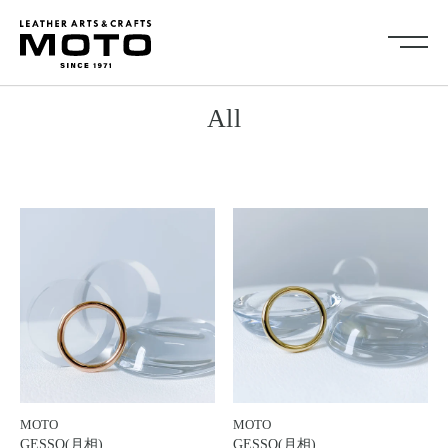
ス
Collection
All
キ
全商品
新商品
ッ
ALL ITEMS
NEW ARRIVALS
プ
シューズ
2026NEW
し
SHOES
て
キーケース・キーホルダ
カードケース
ー
コ
CARD CASE
KEY CASE・ KEY HOLDER
ン
コインケース
コンパクトウォレット
テ
COIN CASE
COMPACT WALLET
ン
ショートウォレット
ミドルウォレット
SHORT WALLET
MIDDLE WALLET
ツ
ロングウォレット
バッグ
に
LONG WALLET
BAGS
移
キャップ・ハット
グローブ
動
MOTO
MOTO
CAP・HAT
GROVE
GESSO(月相)
GESSO(月相)
す